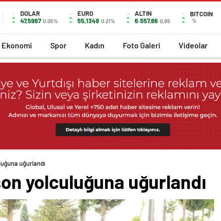
DOLAR
EURO
ALTIN
BITCOIN
47,5967
55,1348
6.557,86
%
0.05%
0.21%
0,95
Ekonomi
Spor
Kadın
Foto Galeri
Videolar
uluğuna uğurlandı
 son yolculuğuna uğurlandı