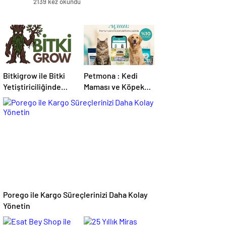
2139 kez okundu
Bitkigrow ile Bitki
Petmona : Kedi
Yetiştiriciliğinde
Maması ve Köpek
Doğru Ekipman ve
Maması İle Tüm
Ürün Seçimi
Evcil Hayvan
Ürünleri
Porego ile Kargo Süreçlerinizi Daha Kolay
Yönetin