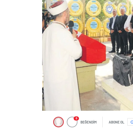
0
BEĞENDİM
ABONE OL