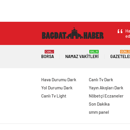
Ha
ed
CANLI
ANLIK
GÜNLÜ
BORSA
NAMAZ VAKITLERI
GAZETELE
Hava Durumu Dark
Canlı Tv Dark
Yol Durumu Dark
Yayın Akışları Dark
Canlı Tv Light
Nöbetçi Eczaneler
Son Dakika
smm panel