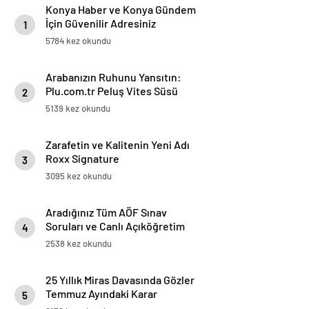
Konya Haber ve Konya Gündem
İçin Güvenilir Adresiniz
1
5784 kez okundu
Arabanızın Ruhunu Yansıtın:
Plu.com.tr Peluş Vites Süsü
2
Modelleri
5139 kez okundu
Zarafetin ve Kalitenin Yeni Adı
Roxx Signature
3
3095 kez okundu
Aradığınız Tüm AÖF Sınav
Soruları ve Canlı Açıköğretim
4
Forumu Burada
2538 kez okundu
25 Yıllık Miras Davasında Gözler
Temmuz Ayındaki Karar
5
Duruşmasına Çevrildi