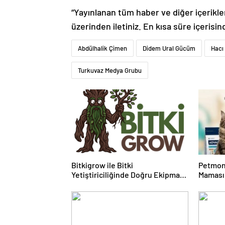
“Yayınlanan tüm haber ve diğer içerikler i
üzerinden iletiniz. En kısa süre içerisin
Abdülhalik Çimen
Didem Ural Gücüm
Hacı 
Turkuvaz Medya Grubu
Bitkigrow ile Bitki
Petmon
Yetiştiriciliğinde Doğru Ekipman
Maması 
ve Ürün Seçimi
Ürünler