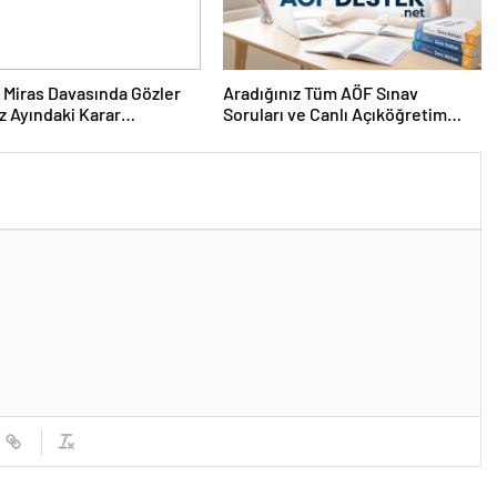
ık Miras Davasında Gözler
Aradığınız Tüm AÖF Sınav
 Ayındaki Karar
Soruları ve Canlı Açıköğretim
sına Çevrildi
Forumu Burada