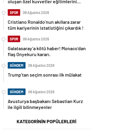
oluşan özel kuvvetler eğitimlerini
başlattı.
SPOR
06 Ağustos 2026
Cristiano Ronaldo’nun akıllara zarar
tüm kariyerinin istatistiğini çıkardık !
SPOR
06 Ağustos 2026
Galatasaray’a kötü haber! Monaco’dan
flaş Onyekuru kararı.
GÜNDEM
06 Ağustos 2026
Trump’tan seçim sonrası ilk mülakat
GÜNDEM
06 Ağustos 2026
Avusturya başbakanı Sebastian Kurz
ile ilgili bilinmeyenler
KATEGORİNİN POPÜLERLERİ