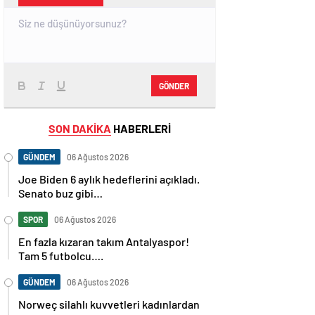
GÖNDER
SON DAKİKA
HABERLERİ
GÜNDEM
06 Ağustos 2026
Joe Biden 6 aylık hedeflerini açıkladı.
Senato buz gibi…
SPOR
06 Ağustos 2026
En fazla kızaran takım Antalyaspor!
Tam 5 futbolcu….
GÜNDEM
06 Ağustos 2026
Norweç silahlı kuvvetleri kadınlardan