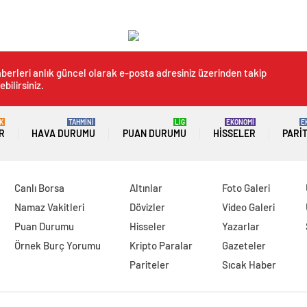
berleri anlık güncel olarak e-posta adresiniz üzerinden takip
ebilirsiniz.
K
TAHMİNİ
LİG
EKONOMİ
E
R
HAVA DURUMU
PUAN DURUMU
HISSELER
PARI
Canlı Borsa
Altınlar
Foto Galeri
Namaz Vakitleri
Dövizler
Video Galeri
Puan Durumu
Hisseler
Yazarlar
Örnek Burç Yorumu
Kripto Paralar
Gazeteler
Pariteler
Sıcak Haber