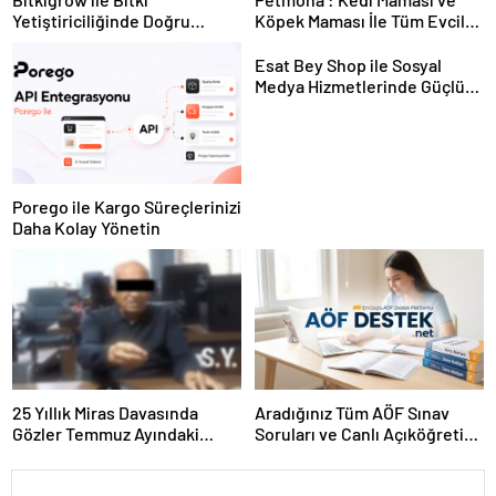
Yetiştiriciliğinde Doğru
Köpek Maması İle Tüm Evcil
Ekipman ve Ürün Seçimi
Hayvan Ürünleri
Esat Bey Shop ile Sosyal
Medya Hizmetlerinde Güçlü
Panel Deneyimi
Porego ile Kargo Süreçlerinizi
Daha Kolay Yönetin
25 Yıllık Miras Davasında
Aradığınız Tüm AÖF Sınav
Gözler Temmuz Ayındaki
Soruları ve Canlı Açıköğretim
Karar Duruşmasına Çevrildi
Forumu Burada