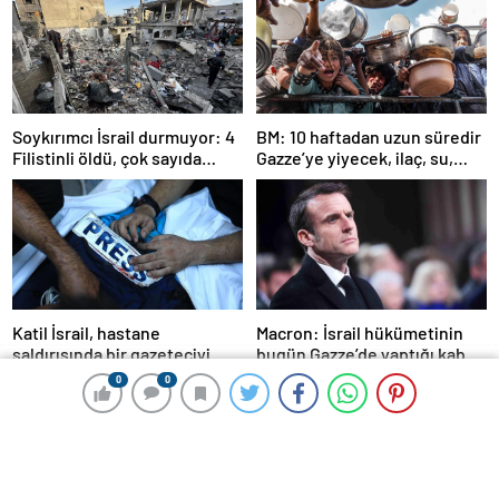
Soykırımcı İsrail durmuyor: 4
BM: 10 haftadan uzun süredir
Filistinli öldü, çok sayıda
Gazze’ye yiyecek, ilaç, su,
yaralı var
çadır girmedi
Katil İsrail, hastane
Macron: İsrail hükümetinin
saldırısında bir gazeteciyi
bugün Gazze’de yaptığı kabul
öldürdüğünü itiraf etti
edilemez
0
0
0
0