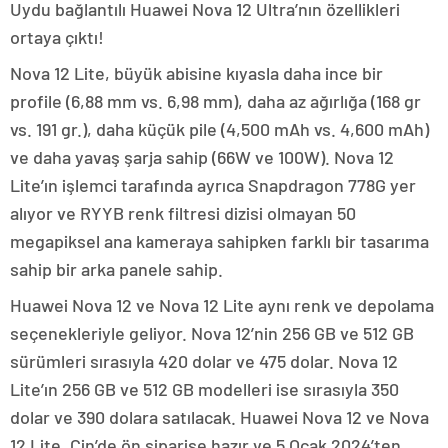
Uydu bağlantılı Huawei Nova 12 Ultra’nın özellikleri
ortaya çıktı!
Nova 12 Lite, büyük abisine kıyasla daha ince bir
profile (6,88 mm vs. 6,98 mm), daha az ağırlığa (168 gr
vs. 191 gr.), daha küçük pile (4,500 mAh vs. 4,600 mAh)
ve daha yavaş şarja sahip (66W ve 100W). Nova 12
Lite’ın işlemci tarafında ayrıca Snapdragon 778G yer
alıyor ve RYYB renk filtresi dizisi olmayan 50
megapiksel ana kameraya sahipken farklı bir tasarıma
sahip bir arka panele sahip.
Huawei Nova 12 ve Nova 12 Lite aynı renk ve depolama
seçenekleriyle geliyor. Nova 12’nin 256 GB ve 512 GB
sürümleri sırasıyla 420 dolar ve 475 dolar. Nova 12
Lite’ın 256 GB ve 512 GB modelleri ise sırasıyla 350
dolar ve 390 dolara satılacak. Huawei Nova 12 ve Nova
12 Lite, Çin’de ön siparişe hazır ve 5 Ocak 2024’ten