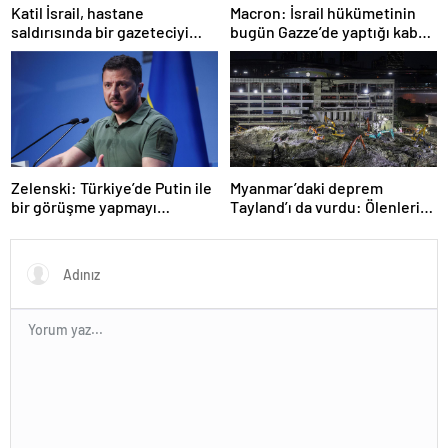
Katil İsrail, hastane
Macron: İsrail hükümetinin
saldırısında bir gazeteciyi
bugün Gazze’de yaptığı kabul
öldürdüğünü itiraf etti
edilemez
Zelenski: Türkiye’de Putin ile
Myanmar’daki deprem
bir görüşme yapmayı
Tayland’ı da vurdu: Ölenlerin
bekleyeceğiz
sayısı 96’ya çıktı