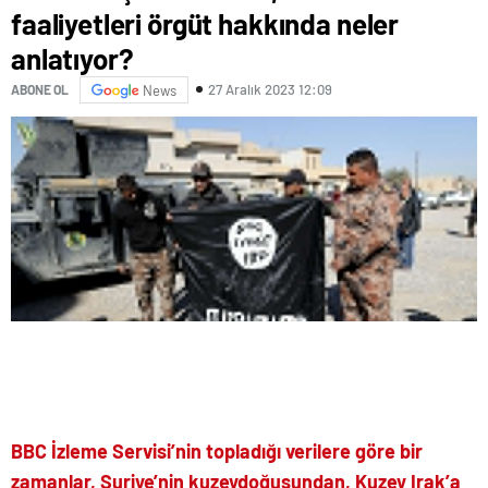
faaliyetleri örgüt hakkında neler
anlatıyor?
27 Aralık 2023 12:09
ABONE OL
News
BBC İzleme Servisi’nin topladığı verilere göre bir
zamanlar, Suriye’nin kuzeydoğusundan, Kuzey Irak’a