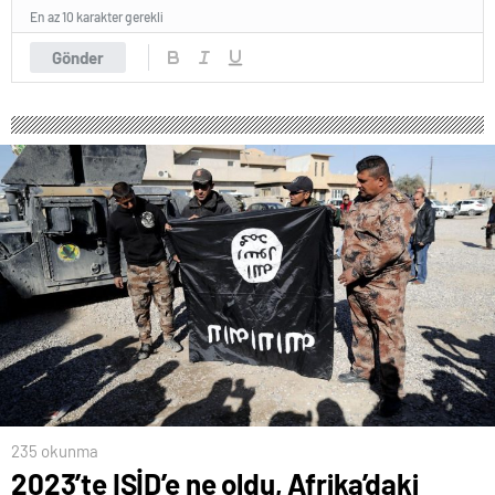
En az 10 karakter gerekli
Gönder
235 okunma
2023’te IŞİD’e ne oldu, Afrika’daki