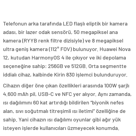
Telefonun arka tarafında LED flaşlı eliptik bir kamera
adası, bir lazer odak sensörü, 50 megapiksel ana
kamera (RYYB renk filtre dizisiyle) ve 8 megapiksel
ultra geniş kamera (112° FOV) bulunuyor. Huawei Nova
12, kutudan HarmonyOS 4 ile çıkıyor ve iki depolama
seçeneğine sahip: 256GB ve 512GB. Orta segmentte
iddialı cihaz, kalbinde Kirin 830 işlemci bulunduruyor.
Cihazın diğer öne çıkan özellikleri arasında 100W şarjlı
4.600 mAh pil, USB-C ve NFC yer alıyor. Aynı zamanda,
ısı dağılımını 60 kat artırdığı bildirilen “biyonik nefes
alan, sıvı soğutmalı titreşimli ısı iletimi” özelliğine de
sahip. Yani cihazın ısı dağılımı oyunlar gibi ağır yük
isteyen işlerde kullanıcıları üzmeyecek konumda.