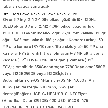
itibaren satışa sunulacak.
ÖzelliklerHuawei Nova 12Huawei Nova 12 Lite
Ekran6,7 inç, 2.412×1.084 piksel çözünürlük, 120Hz
OLED ekran6,7 inç, 2.412×1.084 piksel çözünürlük,
120Hz OLED ekranİncelik/ Ağırlık6,98 mm kalınlık, 191 gr
ağırlık6,88 mm kalınlık, 168 gr ağırlıkKamera (Arka)– 50
MP ana kamera (RYYB renk filtre dizisiyle)– 50 MP ana
kamera (RYYB renk filtresi olmayan)– 8 MP ultra geniş
kamera (112° FOV)– 8 MP ultra geniş kamera (112°
FOV)İşlemciKirin 830Snapdragon 778GDepolama256GB
veya 512GB256GB veya 512GBİşletim
SistemiHarmonyOS 4HarmonyOS 4Pil4.600 mAh,
100W şarj desteği4.500 mAh, 66W şarj
desteğiBağlantıUSB-C, NFCUSB-C, NFCFiyat
(Amerikan Doları)256GB: 420 USD, 512GB: 475
USD256GB: 350 USD, 512GB: 390 USD