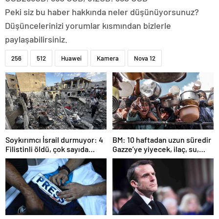
Peki siz bu haber hakkında neler düşünüyorsunuz?
Düşüncelerinizi yorumlar kısmından bizlerle
paylaşabilirsiniz.
256
512
Huawei
Kamera
Nova 12
Soykırımcı İsrail durmuyor: 4
BM: 10 haftadan uzun süredir
Filistinli öldü, çok sayıda
Gazze’ye yiyecek, ilaç, su,
yaralı var
çadır girmedi