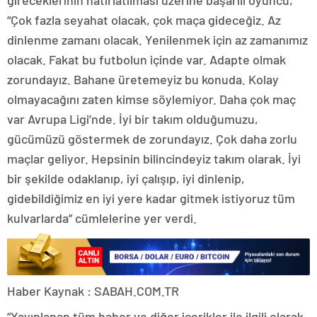
gireceklerinin hatırlatılması üzerine başarılı oyuncu,
“Çok fazla seyahat olacak, çok maça gideceğiz. Az
dinlenme zamanı olacak. Yenilenmek için az zamanımız
olacak. Fakat bu futbolun içinde var. Adapte olmak
zorundayız. Bahane üretemeyiz bu konuda. Kolay
olmayacağını zaten kimse söylemiyor. Daha çok maç
var Avrupa Ligi’nde. İyi bir takım olduğumuzu,
gücümüzü göstermek de zorundayız. Çok daha zorlu
maçlar geliyor. Hepsinin bilincindeyiz takım olarak. İyi
bir şekilde odaklanıp, iyi çalışıp, iyi dinlenip,
gidebildiğimiz en iyi yere kadar gitmek istiyoruz tüm
kulvarlarda” cümlelerine yer verdi.
Haber Kaynak : SABAH.COM.TR
“Yayınlanan tüm haber ve diğer içerikler ile ilgili olarak