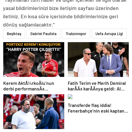
yasal bildirimlerinizi bize iletişim sayfası üzerinden
iletiniz. En kısa süre içerisinde bildirimlerinize geri
dönüş sağlanılacaktır.”
Beşiktaş
Gabriel Paulista
Trabzonspor
Uefa Avrupa Ligi
Kerem AktÃ¼rkoÄlu’nun
Fatih Terim ve Merih Demiral
derbi performansÄ±
karÅÄ± karÅÄ±ya geldi: Al
Portekiz’i bÃ¼yÃ¼ledi:
Shabab, Al Ahli’yi maÄlup etti
“Harry Potter Ã§Ä±ldÄ±rttÄ±!”
Transferde flaş iddia!
Fenerbahçe’nin eski kaptanı
Beşiktaş’a önerildi