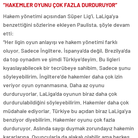
“HAKEMLER OYUNU ÇOK FAZLA DURDURUYOR”
Hakem yönetimi açısından Süper Lig’i, LaLiga’ya
benzettiğini sözlerine ekleyen Paulista, şöyle devam
etti:
“Her ligin oyun anlayışı ve hakem yönetimi farklı
oluyor. Sadece İngiltere, İspanya’da değil, Brezilya’da
da top oynadım ve şimdi Türkiye’deyim. Bu ligleri
kıyaslayabilecek bir tecrübeye sahibim. Sadece şunu
söyleyebilirim, İngiltere’de hakemler daha çok izin
veriyor oyun oynanmasına. Daha az oyunu
durduruyorlar. LaLiga’da oyunun biraz daha çok
durdurulabildiğini söyleyebilirim. Hakemler daha çok
müdahale ediyorlar. Türkiye bu açıdan biraz LaLiga’ya
benziyor diyebilirim. Hakemler oyunu çok fazla
durduruyor. Aslında saygı duymak zorundayız hakemin
kararlarına. Oyuncularla da alakalı olabilir ama herkes