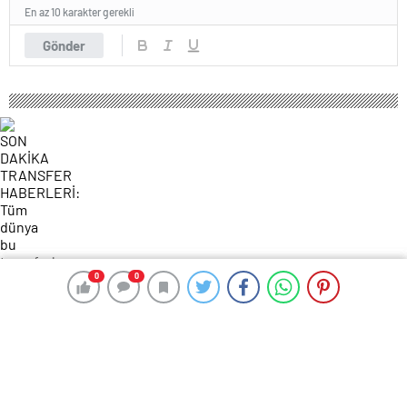
En az 10 karakter gerekli
Gönder
0
0
0
0