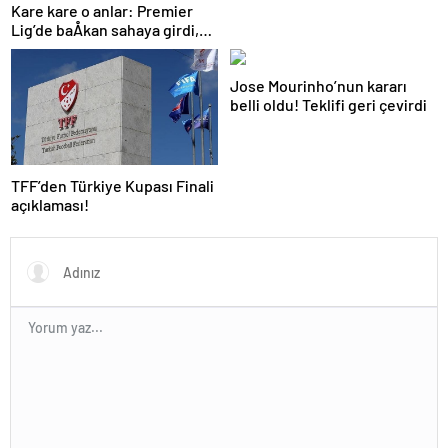
Kare kare o anlar: Premier
Lig’de baÅkan sahaya girdi,
teknik direktÃ¶rÃ¼
azarladÄ±!
Jose Mourinho’nun kararı
belli oldu! Teklifi geri çevirdi
TFF’den Türkiye Kupası Finali
açıklaması!