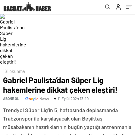
RamosSüper Lig devine geliyor: Resmi
teklif…
161 okunma
Gabriel Paulista’dan Süper Lig
hakemlerine dikkat çeken eleştiri!
11 Eylül 2024 13:10
ABONE OL
News
Trendyol Süper Lig’in 5. haftasında deplasmanda
Trabzonspor ile karşılaşacak olan Beşiktaş,
müsabakanın hazırlıklarının bugün yaptığı antrenmanla