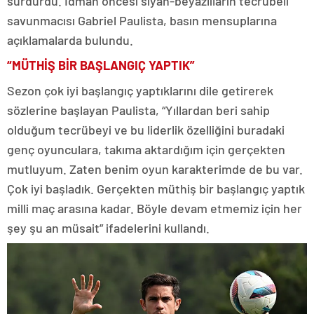
sürdürdü. İdman öncesi siyah-beyazlıların tecrübeli
savunmacısı Gabriel Paulista, basın mensuplarına
açıklamalarda bulundu.
“MÜTHİŞ BİR BAŞLANGIÇ YAPTIK”
Sezon çok iyi başlangıç yaptıklarını dile getirerek
sözlerine başlayan Paulista, “Yıllardan beri sahip
olduğum tecrübeyi ve bu liderlik özelliğini buradaki
genç oyunculara, takıma aktardığım için gerçekten
mutluyum. Zaten benim oyun karakterimde de bu var.
Çok iyi başladık. Gerçekten müthiş bir başlangıç yaptık
milli maç arasına kadar. Böyle devam etmemiz için her
şey şu an müsait” ifadelerini kullandı.