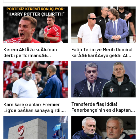
Kerem AktÃ¼rkoÄlu’nun
Fatih Terim ve Merih Demiral
derbi performansÄ±
karÅÄ± karÅÄ±ya geldi: Al
Portekiz’i bÃ¼yÃ¼ledi:
Shabab, Al Ahli’yi maÄlup etti
“Harry Potter Ã§Ä±ldÄ±rttÄ±!”
Transferde flaş iddia!
Kare kare o anlar: Premier
Fenerbahçe’nin eski kaptanı
Lig’de baÅkan sahaya girdi,
Beşiktaş’a önerildi
teknik direktÃ¶rÃ¼
azarladÄ±!