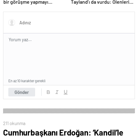
bir görüşme yapmayı
Tayland’ı da vurdu: Ölenlerin
bekleyeceğiz
sayısı 96’ya çıktı
En az 10 karakter gerekli
Gönder
211 okunma
Cumhurbaşkanı Erdoğan: ‘Kandil’le