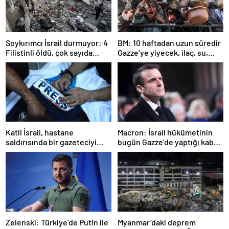
Soykırımcı İsrail durmuyor: 4
BM: 10 haftadan uzun süredir
Filistinli öldü, çok sayıda
Gazze’ye yiyecek, ilaç, su,
yaralı var
çadır girmedi
Katil İsrail, hastane
Macron: İsrail hükümetinin
saldırısında bir gazeteciyi
bugün Gazze’de yaptığı kabul
öldürdüğünü itiraf etti
edilemez
Zelenski: Türkiye’de Putin ile
Myanmar’daki deprem