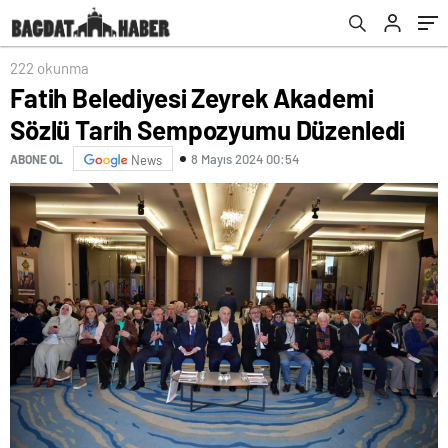
gösteriyor’
222 okunma
Fatih Belediyesi Zeyrek Akademi
Sözlü Tarih Sempozyumu Düzenledi
8 Mayıs 2024 00:54
ABONE OL
News