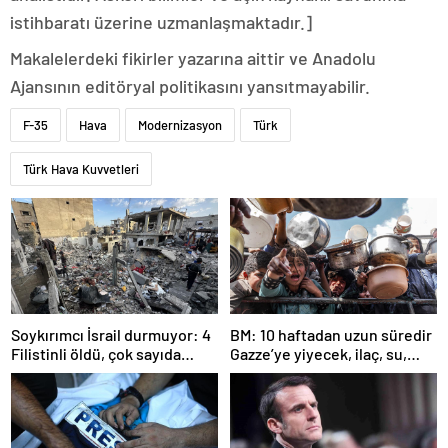
istihbaratı üzerine uzmanlaşmaktadır.]
Makalelerdeki fikirler yazarına aittir ve Anadolu
Ajansının editöryal politikasını yansıtmayabilir.
F-35
Hava
Modernizasyon
Türk
Türk Hava Kuvvetleri
Soykırımcı İsrail durmuyor: 4
BM: 10 haftadan uzun süredir
Filistinli öldü, çok sayıda
Gazze’ye yiyecek, ilaç, su,
yaralı var
çadır girmedi