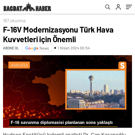
197 okunma
F-16V Modernizasyonu Türk Hava
Kuvvetleri için Önemli
1 Nisan 2024 00:54
ABONE OL
News
Hudson Enstitüsü kıdemli analisti Dr. Can Kasapoğlu,