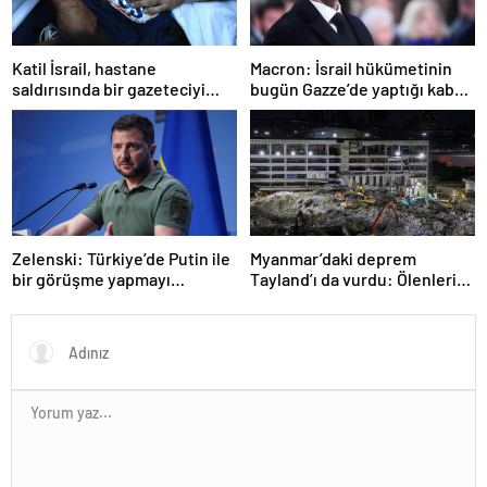
Katil İsrail, hastane
Macron: İsrail hükümetinin
saldırısında bir gazeteciyi
bugün Gazze’de yaptığı kabul
öldürdüğünü itiraf etti
edilemez
Zelenski: Türkiye’de Putin ile
Myanmar’daki deprem
bir görüşme yapmayı
Tayland’ı da vurdu: Ölenlerin
bekleyeceğiz
sayısı 96’ya çıktı