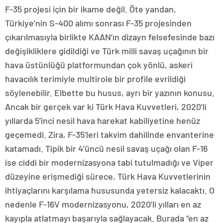
F-35 projesi için bir ikame değil. Öte yandan,
Türkiye’nin S-400 alımı sonrası F-35 projesinden
çıkarılmasıyla birlikte KAAN’ın dizayn felsefesinde bazı
değişikliklere gidildiği ve Türk milli savaş uçağının bir
hava üstünlüğü platformundan çok yönlü, askeri
havacılık terimiyle multirole bir profile evrildiği
söylenebilir. Elbette bu husus, ayrı bir yazının konusu.
Ancak bir gerçek var ki Türk Hava Kuvvetleri, 2020’li
yıllarda 5’inci nesil hava harekat kabiliyetine henüz
geçemedi. Zira, F-35’leri takvim dahilinde envanterine
katamadı. Tipik bir 4’üncü nesil savaş uçağı olan F-16
ise ciddi bir modernizasyona tabi tutulmadığı ve Viper
düzeyine erişmediği sürece, Türk Hava Kuvvetlerinin
ihtiyaçlarını karşılama hususunda yetersiz kalacaktı. O
nedenle F-16V modernizasyonu, 2020’li yılları en az
kayıpla atlatmayı başarıyla sağlayacak. Burada “en az