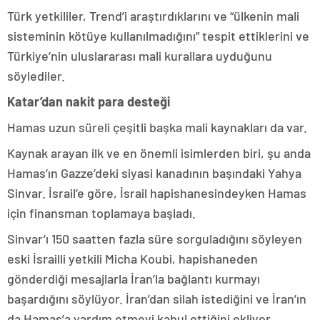
Türk yetkililer, Trend’i araştırdıklarını ve “ülkenin mali
sisteminin kötüye kullanılmadığını” tespit ettiklerini ve
Türkiye’nin uluslararası mali kurallara uyduğunu
söylediler.
Katar’dan nakit para desteği
Hamas uzun süreli çeşitli başka mali kaynakları da var.
Kaynak arayan ilk ve en önemli isimlerden biri, şu anda
Hamas’ın Gazze’deki siyasi kanadının başındaki Yahya
Sinvar. İsrail’e göre, İsrail hapishanesindeyken Hamas
için finansman toplamaya başladı.
Sinvar’ı 150 saatten fazla süre sorguladığını söyleyen
eski İsrailli yetkili Micha Koubi, hapishaneden
gönderdiği mesajlarla İran’la bağlantı kurmayı
başardığını söylüyor. İran’dan silah istediğini ve İran’ın
da Hamas’a yardım etmeyi kabul ettiğini ekliyor.