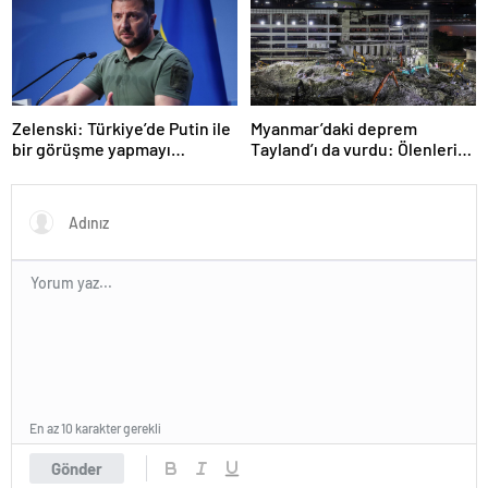
Zelenski: Türkiye’de Putin ile
Myanmar’daki deprem
bir görüşme yapmayı
Tayland’ı da vurdu: Ölenlerin
bekleyeceğiz
sayısı 96’ya çıktı
En az 10 karakter gerekli
Gönder