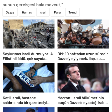
bunun gerekçesi hala mevcut.”
Gazze
Hamas
İsrail
Para
Trend
Soykırımcı İsrail durmuyor: 4
BM: 10 haftadan uzun süredir
Filistinli öldü, çok sayıda
Gazze’ye yiyecek, ilaç, su,
yaralı var
çadır girmedi
Katil İsrail, hastane
Macron: İsrail hükümetinin
saldırısında bir gazeteciyi
bugün Gazze’de yaptığı kabul
öldürdüğünü itiraf etti
edilemez