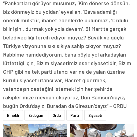
“Pankartları görüyor musunuz; ‘Kim dönerse dönsün,
biz dönmeyiz bu yoldan’ eyvallah. ‘Dava adamlığı
önemli mülktür, ihanet edenlerde bulunmaz’, ‘Ordulu
bilir işini, durmak yok yola devam’. 31 Mart’ta gerçek
belediyeciliği tercih ediyor muyuz? Büyük ve güçlü
Türkiye vizyonuna sıkı sıkıya sahip çıkıyor muyuz?
Rabbime hamdediyorum, bana böyle yol arkadaşları
lütfettiği için. Bizim siyasetimiz eser siyasetidir. Bizim
CHP gibi ne tek parti utancı var ne de yalan üzerine
kurulu siyaset utancı var. Hasret gidermek,
vatandaşın desteğini istemek için her şehirde
rakiplerimize meydan okuyoruz. Dün Samsun’dayız,
bugün Ordu’dayız. Buradan da Giresun’dayız” – ORDU
Emekli
Erdoğan
Ordu
Parti
Siyaseti