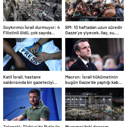
Soykırımcı İsrail durmuyor: 4
BM: 10 haftadan uzun süredir
Filistinli öldü, çok sayıda
Gazze’ye yiyecek, ilaç, su,
yaralı var
çadır girmedi
Katil İsrail, hastane
Macron: İsrail hükümetinin
saldırısında bir gazeteciyi
bugün Gazze’de yaptığı kabul
öldürdüğünü itiraf etti
edilemez
Zelenski: Türkiye’de Putin ile
Myanmar’daki deprem