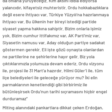
da onlarla yürüyeceğiz. Kim aksini iddia ediyorsa
yalancıdır, kifayetsiz muhteristir. Ordu hokkabazlıklara
değil esere ihtiyacı var. Türkiye Yüzyılı’na hazırlanmaya
ihtiyacı var. Bu ülkenin her bireyi istediği partide
siyaset yapma hakkına sahiptir. Bizim onlarla işimiz
yok. Bizim cumhur ittifakımız var, AK Parti’miz var.
Siyasetin namusu var. Aday olduğun partiye sadakat
göstermen gerekir. Eli işte gözü oynaşta olanlardan
ne partilerine ne şehirlerine hayır gelir. Biz yola
çıktıklarımızla yolumuza devam ederiz. Ordu vizyonu
ile, projesi ile 31 Mart’a hazırdır. Hilmi Güler’i ile, tüm
ilçe belediyeleri ile geleceğe yürüyor mu? İki elin
parmaklarının kenetlendiği gibi birbirimiz ile
bütünleşirsek Ordu’nun tarihi sıçramasını hiçbir engel
durduramaz”
Miting alanındaki pankartlara dikkat çeken Erdoğan,