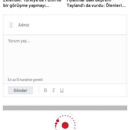
bir görüşme yapmayı
Tayland’ı da vurdu: Ölenlerin
bekleyeceğiz
sayısı 96’ya çıktı
En az 10 karakter gerekli
Gönder