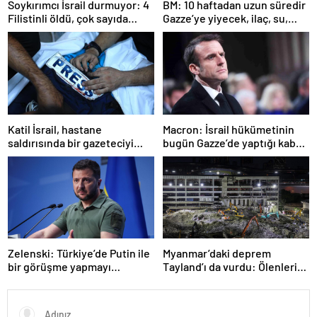
Soykırımcı İsrail durmuyor: 4
BM: 10 haftadan uzun süredir
Filistinli öldü, çok sayıda
Gazze’ye yiyecek, ilaç, su,
yaralı var
çadır girmedi
Katil İsrail, hastane
Macron: İsrail hükümetinin
saldırısında bir gazeteciyi
bugün Gazze’de yaptığı kabul
öldürdüğünü itiraf etti
edilemez
Zelenski: Türkiye’de Putin ile
Myanmar’daki deprem
bir görüşme yapmayı
Tayland’ı da vurdu: Ölenlerin
bekleyeceğiz
sayısı 96’ya çıktı