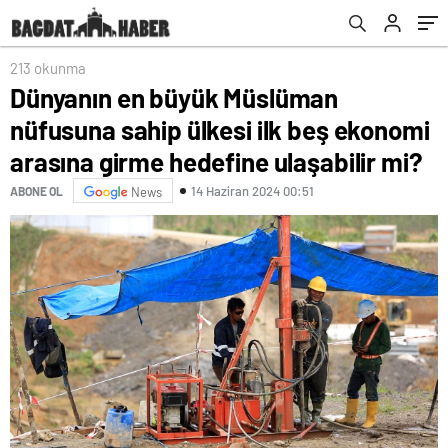
hedefine ulaşabilir mi?
213 okunma
Dünyanın en büyük Müslüman
nüfusuna sahip ülkesi ilk beş ekonomi
arasına girme hedefine ulaşabilir mi?
14 Haziran 2024 00:51
ABONE OL
News