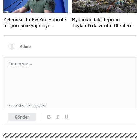
Zelenski: Türkiye’de Putin ile
Myanmar’daki deprem
bir görüşme yapmayı
Tayland’ı da vurdu: Ölenlerin
bekleyeceğiz
sayısı 96’ya çıktı
En az 10 karakter gerekli
Gönder