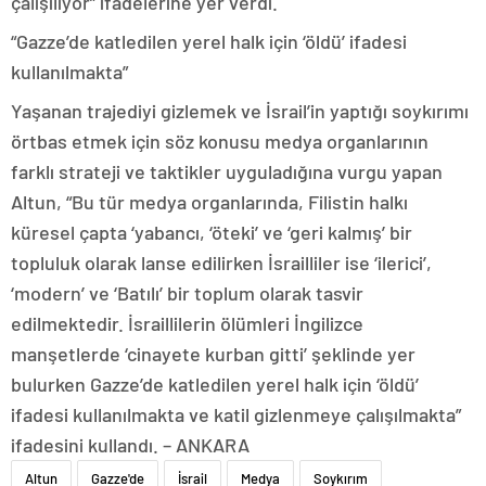
çalışılıyor” ifadelerine yer verdi.
“Gazze’de katledilen yerel halk için ‘öldü’ ifadesi
kullanılmakta”
Yaşanan trajediyi gizlemek ve İsrail’in yaptığı soykırımı
örtbas etmek için söz konusu medya organlarının
farklı strateji ve taktikler uyguladığına vurgu yapan
Altun, “Bu tür medya organlarında, Filistin halkı
küresel çapta ‘yabancı, ‘öteki’ ve ‘geri kalmış’ bir
topluluk olarak lanse edilirken İsrailliler ise ‘ilerici’,
‘modern’ ve ‘Batılı’ bir toplum olarak tasvir
edilmektedir. İsraillilerin ölümleri İngilizce
manşetlerde ‘cinayete kurban gitti’ şeklinde yer
bulurken Gazze’de katledilen yerel halk için ‘öldü’
ifadesi kullanılmakta ve katil gizlenmeye çalışılmakta”
ifadesini kullandı. – ANKARA
Altun
Gazze'de
İsrail
Medya
Soykırım