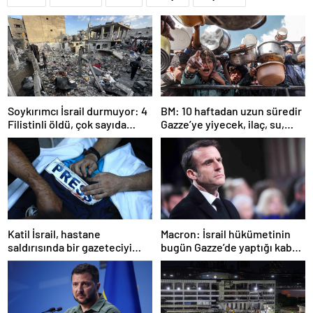
Soykırımcı İsrail durmuyor: 4
BM: 10 haftadan uzun süredir
Filistinli öldü, çok sayıda
Gazze’ye yiyecek, ilaç, su,
yaralı var
çadır girmedi
Katil İsrail, hastane
Macron: İsrail hükümetinin
saldırısında bir gazeteciyi
bugün Gazze’de yaptığı kabul
öldürdüğünü itiraf etti
edilemez