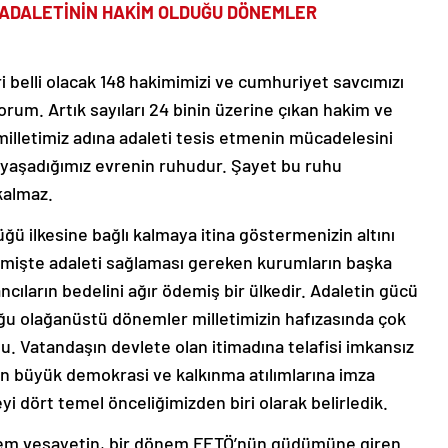
 ADALETİNİN HAKİM OLDUĞU DÖNEMLER
 belli olacak 148 hakimimizi ve cumhuriyet savcımızı
yorum. Artık sayıları 24 binin üzerine çıkan hakim ve
 milletimiz adına adaleti tesis etmenin mücadelesini
 yaşadığımız evrenin ruhudur. Şayet bu ruhu
kalmaz.
ğü ilkesine bağlı kalmaya itina göstermenizin altını
eçmişte adaleti sağlaması gereken kurumların başka
ncıların bedelini ağır ödemiş bir ülkedir. Adaletin gücü
ğu olağanüstü dönemler milletimizin hafızasında çok
du. Vatandaşın devlete olan itimadına telafisi imkansız
en büyük demokrasi ve kalkınma atılımlarına imza
i dört temel önceliğimizden biri olarak belirledik.
önem vesayetin, bir dönem FETÖ’nün güdümüne giren