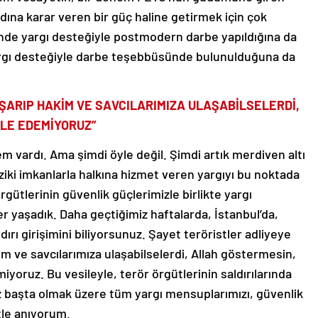
adına karar veren bir güç haline getirmek için çok
nde yargı desteğiyle postmodern darbe yapıldığına da
yargı desteğiyle darbe teşebbüsünde bulunulduğuna da
ŞARIP HAKİM VE SAVCILARIMIZA ULAŞABİLSELERDİ,
İLE EDEMİYORUZ”
em vardı. Ama şimdi öyle değil. Şimdi artık merdiven altı
iziki imkanlarla halkına hizmet veren yargıyı bu noktada
rgütlerinin güvenlik güçlerimizle birlikte yargı
 yaşadık. Daha geçtiğimiz haftalarda, İstanbul’da,
ırı girişimini biliyorsunuz. Şayet teröristler adliyeye
m ve savcılarımıza ulaşabilselerdi, Allah göstermesin,
yoruz. Bu vesileyle, terör örgütlerinin saldırılarında
z başta olmak üzere tüm yargı mensuplarımızı, güvenlik
tle anıyorum.