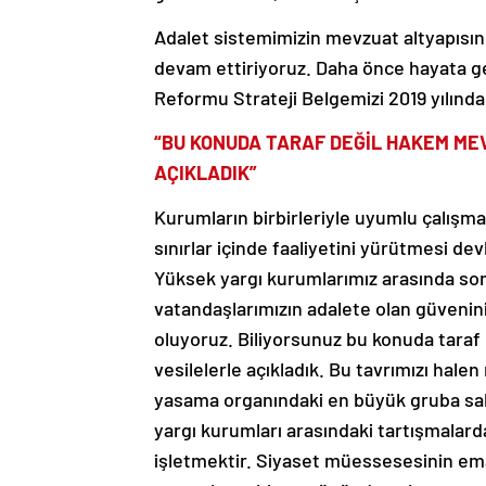
Adalet sistemimizin mevzuat altyapısını 
devam ettiriyoruz. Daha önce hayata geç
Reformu Strateji Belgemizi 2019 yılınd
“BU KONUDA TARAF DEĞİL HAKEM ME
AÇIKLADIK”
Kurumların birbirleriyle uyumlu çalışma
sınırlar içinde faaliyetini yürütmesi de
Yüksek yargı kurumlarımız arasında so
vatandaşlarımızın adalete olan güvenini
oluyoruz. Biliyorsunuz bu konuda tara
vesilelerle açıkladık. Bu tavrımızı hal
yasama organındaki en büyük gruba sahi
yargı kurumları arasındaki tartışmalar
işletmektir. Siyaset müessesesinin ema