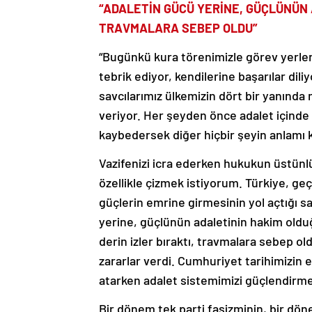
“ADALETİN GÜCÜ YERİNE, GÜÇLÜNÜN
TRAVMALARA SEBEP OLDU”
“Bugünkü kura törenimizle görev yerleri
tebrik ediyor, kendilerine başarılar dili
savcılarımız ülkemizin dört bir yanında
veriyor. Her şeyden önce adalet içinde
kaybedersek diğer hiçbir şeyin anlamı 
Vazifenizi icra ederken hukukun üstünlü
özellikle çizmek istiyorum. Türkiye, g
güçlerin emrine girmesinin yol açtığı sa
yerine, güçlünün adaletinin hakim oldu
derin izler bıraktı, travmalara sebep ol
zararlar verdi. Cumhuriyet tarihimizin 
atarken adalet sistemimizi güçlendirmey
Bir dönem tek parti faşizminin, bir d