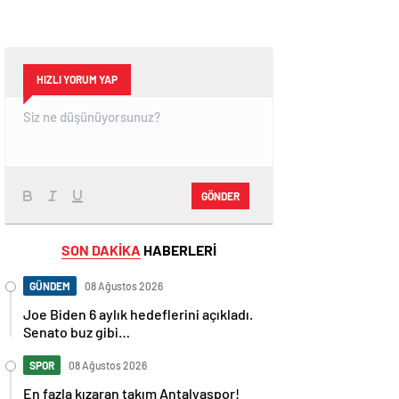
HIZLI YORUM YAP
GÖNDER
SON DAKİKA
HABERLERİ
GÜNDEM
08 Ağustos 2026
Joe Biden 6 aylık hedeflerini açıkladı.
Senato buz gibi…
SPOR
08 Ağustos 2026
En fazla kızaran takım Antalyaspor!