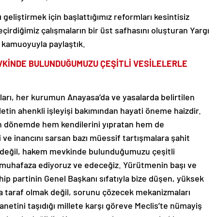
geliştirmek için başlattığımız reformları kesintisiz
irdiğimiz çalışmaların bir üst safhasını oluşturan Yargı
a kamuoyuyla paylaştık.
VKİNDE BULUNDUĞUMUZU ÇEŞİTLİ VESİLELERLE
ları, her kurumun Anayasa’da ve yasalarda belirtilen
vletin ahenkli işleyişi bakımından hayati öneme haizdir.
n dönemde hem kendilerini yıpratan hem de
 ve inancını sarsan bazı müessif tartışmalara şahit
f değil, hakem mevkinde bulunduğumuzu çeşitli
en muhafaza ediyoruz ve edeceğiz. Yürütmenin başı ve
p partinin Genel Başkanı sıfatıyla bize düşen, yüksek
da taraf olmak değil, sorunu çözecek mekanizmaları
netini taşıdığı millete karşı göreve Meclis’te nümayiş