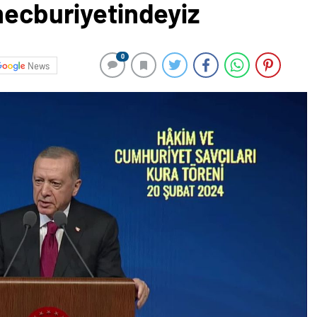
mecburiyetindeyiz
0
News