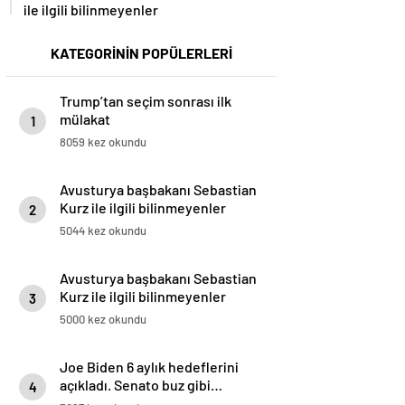
ile ilgili bilinmeyenler
KATEGORİNİN POPÜLERLERİ
Trump’tan seçim sonrası ilk
mülakat
1
8059 kez okundu
Avusturya başbakanı Sebastian
Kurz ile ilgili bilinmeyenler
2
5044 kez okundu
Avusturya başbakanı Sebastian
Kurz ile ilgili bilinmeyenler
3
5000 kez okundu
Joe Biden 6 aylık hedeflerini
açıkladı. Senato buz gibi…
4