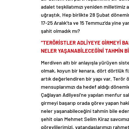
adalet teşkilatımızı yeniden milletimiz 
uğraştık. Hep birlikte 28 Şubat dönemi
17-25 Aralık’ta ve 15 Temmuz’da yine 
şahit olmadık mı?
“TERÖRİSTLER ADLİYEYE GİRMEYİ BA
NELER YAŞANABİLECEĞİNİ TAHMİN B
Merdiven altı bir anlayışla yürüyen sist
olmak, koyun bir kenara, dört dörtlük f
artık değerlendiren bir yapı var. Terör ö
mensuplarımızı da hedef aldığı dönemler
Çağlayan Adliyesi’ne yapılan menfur sald
girmeyi başarıp orada görev yapan haki
neler yaşanabileceğini tahmin bile edemi
şehit olan Mehmet Selim Kiraz savcımı
görevlilerimizi, vatandaşlarımızı rahme