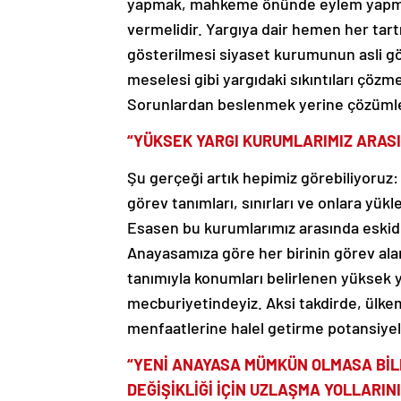
yapmak, mahkeme önünde eylem yapmak
vermelidir. Yargıya dair hemen her tart
gösterilmesi siyaset kurumunun asli gör
meselesi gibi yargıdaki sıkıntıları çöz
Sorunlardan beslenmek yerine çözümlerl
“YÜKSEK YARGI KURUMLARIMIZ ARASI
Şu gerçeği artık hepimiz görebiliyoruz:
görev tanımları, sınırları ve onlara yük
Esasen bu kurumlarımız arasında eskiden
Anayasamıza göre her birinin görev alanı
tanımıyla konumları belirlenen yüksek y
mecburiyetindeyiz. Aksi takdirde, ülke
menfaatlerine halel getirme potansiyeli
“YENİ ANAYASA MÜMKÜN OLMASA BİL
DEĞİŞİKLİĞİ İÇİN UZLAŞMA YOLLARIN