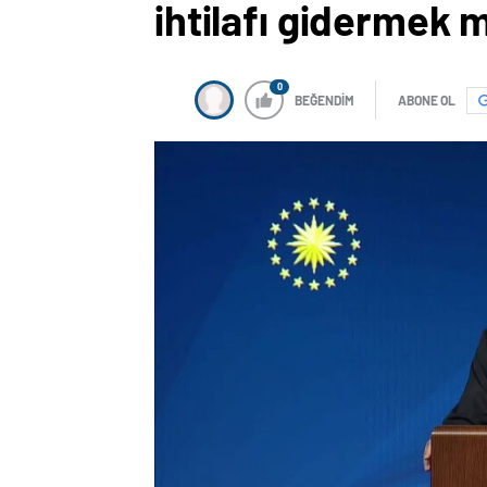
ihtilafı gidermek 
0
BEĞENDİM
ABONE OL