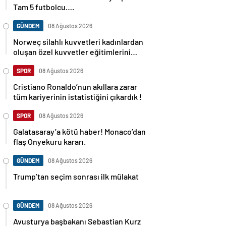
Tam 5 futbolcu….
GÜNDEM
08 Ağustos 2026
Norweç silahlı kuvvetleri kadınlardan
oluşan özel kuvvetler eğitimlerini
başlattı.
SPOR
08 Ağustos 2026
Cristiano Ronaldo’nun akıllara zarar
tüm kariyerinin istatistiğini çıkardık !
SPOR
08 Ağustos 2026
Galatasaray’a kötü haber! Monaco’dan
flaş Onyekuru kararı.
GÜNDEM
08 Ağustos 2026
Trump’tan seçim sonrası ilk mülakat
GÜNDEM
08 Ağustos 2026
Avusturya başbakanı Sebastian Kurz