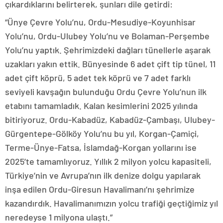
çıkardıklarını belirterek, şunları dile getirdi:
“Ünye Çevre Yolu’nu, Ordu-Mesudiye-Koyunhisar
Yolu’nu, Ordu-Ulubey Yolu’nu ve Bolaman-Perşembe
Yolu’nu yaptık. Şehrimizdeki dağları tünellerle aşarak
uzakları yakın ettik. Bünyesinde 6 adet çift tip tünel, 11
adet çift köprü, 5 adet tek köprü ve 7 adet farklı
seviyeli kavşağın bulunduğu Ordu Çevre Yolu’nun ilk
etabını tamamladık. Kalan kesimlerini 2025 yılında
bitiriyoruz. Ordu-Kabadüz, Kabadüz-Çambaşı, Ulubey-
Gürgentepe-Gölköy Yolu’nu bu yıl, Korgan-Çamiçi,
Terme-Ünye-Fatsa, İslamdağ-Korgan yollarını ise
2025’te tamamlıyoruz. Yıllık 2 milyon yolcu kapasiteli,
Türkiye’nin ve Avrupa’nın ilk denize dolgu yapılarak
inşa edilen Ordu-Giresun Havalimanı’nı şehrimize
kazandırdık. Havalimanımızın yolcu trafiği geçtiğimiz yıl
neredeyse 1 milyona ulaştı.”