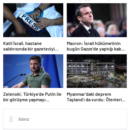
çadır girmedi
Katil İsrail, hastane
Macron: İsrail hükümetinin
saldırısında bir gazeteciyi
bugün Gazze’de yaptığı kabul
öldürdüğünü itiraf etti
edilemez
Zelenski: Türkiye’de Putin ile
Myanmar’daki deprem
bir görüşme yapmayı
Tayland’ı da vurdu: Ölenlerin
bekleyeceğiz
sayısı 96’ya çıktı