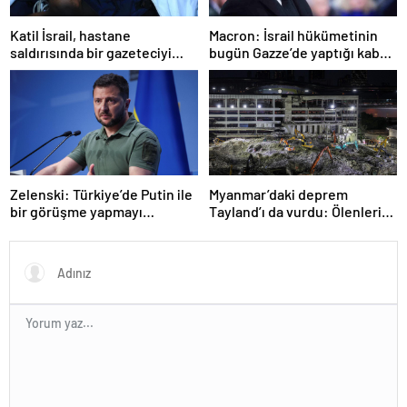
Katil İsrail, hastane
Macron: İsrail hükümetinin
saldırısında bir gazeteciyi
bugün Gazze’de yaptığı kabul
öldürdüğünü itiraf etti
edilemez
Zelenski: Türkiye’de Putin ile
Myanmar’daki deprem
bir görüşme yapmayı
Tayland’ı da vurdu: Ölenlerin
bekleyeceğiz
sayısı 96’ya çıktı