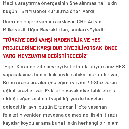
Meclis araştırma önergesinin öne alınmasına ilişkin
bugün TBMM Genel Kurulu’na öneri verdi.
Önergenin gerekçesini açıklayan CHP Artvin
Milletvekili Uğur Bayraktutan, şunları söyledi:
“TÜRKİYE’DEKİ VAHŞİ MADENCİLİK VE HES
PROJELERİNE KARŞI DUR DİYEBİLİYORSAK, ÖNCE
YARGI MEVZUATINI DEĞİŞTİRECEĞİZ”
“Eğer Karadeniz’de çevreyi katletmek istiyorsanız HES
yapacaksınız, bunla ilgili böyle sabıkalı durumlar var.
Bizim orada araziler çok eğimli yüzde 70-80’e varan
eğimli araziler var. Eskilerin yasak diye tabir etmiş
olduğu ağaç kesimini yapıldığı yerde heyelan
gelecektir, aynı bugün Erzincan İliç’te yaşanan
felaketin yeniden meydana gelmesine ilişkin itirazlı
kayıtlar koydular ama buna ilişkin herhangi bir işlem