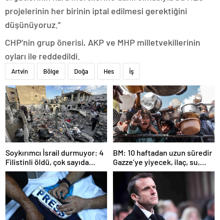
projelerinin her birinin iptal edilmesi gerektiğini
düşünüyoruz.”
CHP’nin grup önerisi, AKP ve MHP milletvekillerinin
oyları ile reddedildi.
Artvin
Bölge
Doğa
Hes
İş
Soykırımcı İsrail durmuyor: 4
BM: 10 haftadan uzun süredir
Filistinli öldü, çok sayıda
Gazze’ye yiyecek, ilaç, su,
yaralı var
çadır girmedi