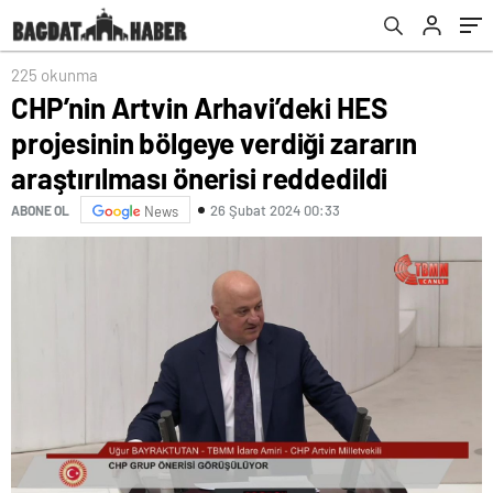
reddedildi
225 okunma
CHP’nin Artvin Arhavi’deki HES
projesinin bölgeye verdiği zararın
araştırılması önerisi reddedildi
26 Şubat 2024 00:33
ABONE OL
News