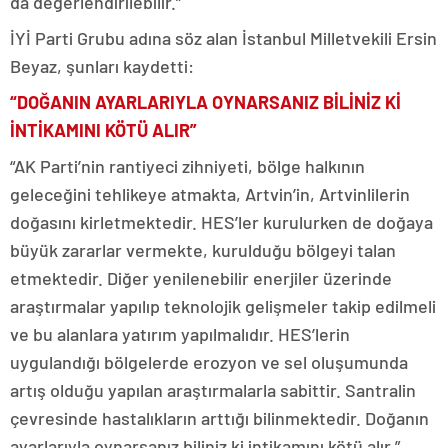
da değerlendirilebilir.”
İYİ Parti Grubu adına söz alan İstanbul Milletvekili Ersin
Beyaz, şunları kaydetti:
“DOĞANIN AYARLARIYLA OYNARSANIZ BİLİNİZ Kİ
İNTİKAMINI KÖTÜ ALIR”
“AK Parti’nin rantiyeci zihniyeti, bölge halkının
geleceğini tehlikeye atmakta, Artvin’in, Artvinlilerin
doğasını kirletmektedir. HES’ler kurulurken de doğaya
büyük zararlar vermekte, kurulduğu bölgeyi talan
etmektedir. Diğer yenilenebilir enerjiler üzerinde
araştırmalar yapılıp teknolojik gelişmeler takip edilmeli
ve bu alanlara yatırım yapılmalıdır. HES’lerin
uygulandığı bölgelerde erozyon ve sel oluşumunda
artış olduğu yapılan araştırmalarla sabittir. Santralin
çevresinde hastalıkların arttığı bilinmektedir. Doğanın
ayarlarıyla oynarsanız biliniz ki intikamını kötü alır.”