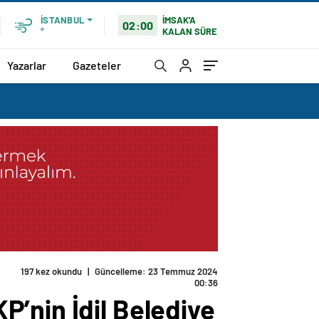
İMSAK'A
İSTANBUL
02:00
KALAN SÜRE
°
Yazarlar
Gazeteler
197 kez okundu
|
Güncelleme: 23 Temmuz 2024
00:36
’nin İdil Belediye