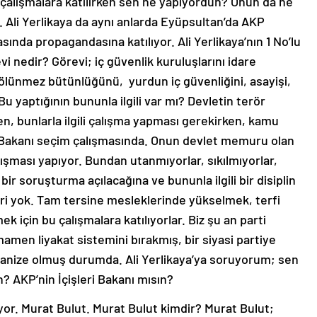
lışmalara katılırken sen ne yapıyordun? Onun da ne
. Ali Yerlikaya da aynı anlarda Eyüpsultan’da AKP
ında propagandasına katılıyor. Ali Yerlikaya’nın 1 No’lu
 nedir? Görevi; iç güvenlik kuruluşlarını idare
 bölünmez bütünlüğünü, yurdun iç güvenliğini, asayişi,
u yaptığının bununla ilgili var mı? Devletin terör
n, bunlarla ilgili çalışma yapması gerekirken, kamu
i Bakanı seçim çalışmasında. Onun devlet memuru olan
lışması yapıyor. Bundan utanmıyorlar, sıkılmıyorlar,
ir soruşturma açılacağına ve bununla ilgili bir disiplin
leri yok. Tam tersine mesleklerinde yükselmek, terfi
k için bu çalışmalara katılıyorlar. Biz şu an parti
men liyakat sistemini bırakmış, bir siyasi partiye
anize olmuş durumda. Ali Yerlikaya’ya soruyorum; sen
n? AKP’nin İçişleri Bakanı mısın?
yor. Murat Bulut. Murat Bulut kimdir? Murat Bulut;