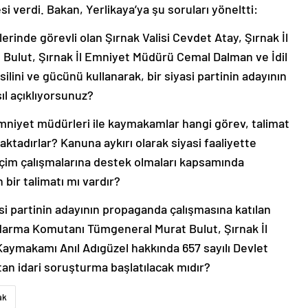
si verdi. Bakan, Yerlikaya’ya şu soruları yöneltti:
rinde görevli olan Şırnak Valisi Cevdet Atay, Şırnak İl
ulut, Şırnak İl Emniyet Müdürü Cemal Dalman ve İdil
lini ve gücünü kullanarak, bir siyasi partinin adayının
ıl açıklıyorsunuz?
 emniyet müdürleri ile kaymakamlar hangi görev, talimat
ktadırlar? Kanuna aykırı olarak siyasi faaliyette
eçim çalışmalarına destek olmaları kapsamında
n bir talimatı mı vardır?
asi partinin adayının propaganda çalışmasına katılan
andarma Komutanı Tümgeneral Murat Bulut, Şırnak İl
aymakamı Anıl Adıgüzel hakkında 657 sayılı Devlet
n idari soruşturma başlatılacak mıdır?
ak