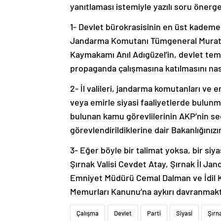
yanıtlaması istemiyle yazılı soru önerge
1- Devlet bürokrasisinin en üst kademele
Jandarma Komutanı Tümgeneral Murat B
Kaymakamı Anıl Adıgüzel’in, devlet temsi
propaganda çalışmasına katılmasını nas
2- İl valileri, jandarma komutanları ve
veya emirle siyasi faaliyetlerde bulunma
bulunan kamu görevlilerinin AKP’nin s
görevlendirildiklerine dair Bakanlığınızı
3- Eğer böyle bir talimat yoksa, bir siy
Şırnak Valisi Cevdet Atay, Şırnak İl J
Emniyet Müdürü Cemal Dalman ve İdil K
Memurları Kanunu’na aykırı davranmakta
Çalışma
Devlet
Parti
Siyasi
Şırn