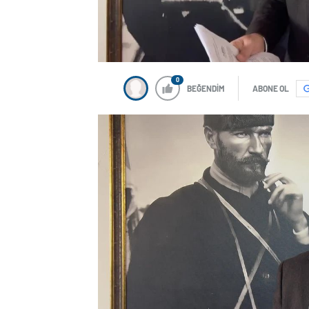
0
BEĞENDİM
ABONE OL