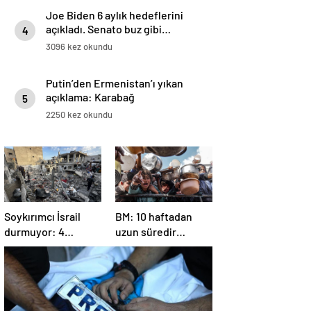
Joe Biden 6 aylık hedeflerini
açıkladı. Senato buz gibi…
4
3096 kez okundu
Putin’den Ermenistan’ı yıkan
açıklama: Karabağ
5
Azerbaycan’ın ayrılmaz bir
2250 kez okundu
parçasıdır!
Soykırımcı İsrail
BM: 10 haftadan
durmuyor: 4
uzun süredir
Filistinli öldü, çok
Gazze’ye yiyecek,
sayıda yaralı var
ilaç, su, çadır
girmedi