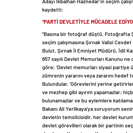
Adayı İkbalhan Haznedar’ın seçim çalışma
kaydetti:
“
PARTİ DEVLETİYLE MÜCADELE EDİY
“Basına bir fotoğraf düştü. Fotoğrafta 
seçim çalışmasına Şırnak Valisi Cevde
Bulut, Şırnak İl Emniyet Müdürü, İdil Ka
657 sayılı Devlet Memurları Kanunu ne
göre; ‘Devlet memurları siyasi partiye ü
zümrenin yararını veya zararını hedef t
Bulundular. ‘Görevlerini yerine getirirler
ve mezhep gibi ayırım yapamazlar; hiçbi
bulunamazlar ve bu eylemlere katılamazl
Bakanı Ali Yerlikaya’ya soruyorum senin b
devletin temsilcisidir, her devlet kuru
devlet görevlileri olarak bir partinin se