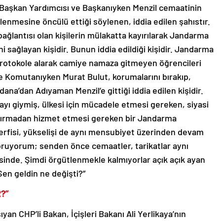
Başkan Yardımcısı ve Başkanıyken Menzil cemaatinin
nmesine öncülü ettiği söylenen, iddia edilen şahıstır.
bağlantısı olan kişilerin mülakatta kayırılarak Jandarma
 sağlayan kişidir. Bunun iddia edildiği kişidir. Jandarma
protokole alarak camiye namaza gitmeyen öğrencileri
lge Komutanıyken Murat Bulut, korumalarını bırakıp,
na’dan Adıyaman Menzil’e gittiği iddia edilen kişidir.
ı giymiş, ülkesi için mücadele etmesi gereken, siyasi
ç ayırmadan hizmet etmesi gereken bir Jandarma
fisi, yükselişi de aynı mensubiyet üzerinden devam
 soruyorum; senden önce cemaatler, tarikatlar aynı
inde. Şimdi örgütlenmekle kalmıyorlar açık açık ayan
Sen geldin ne değişti?”
R?”
n CHP’li Bakan, İçişleri Bakanı Ali Yerlikaya’nın