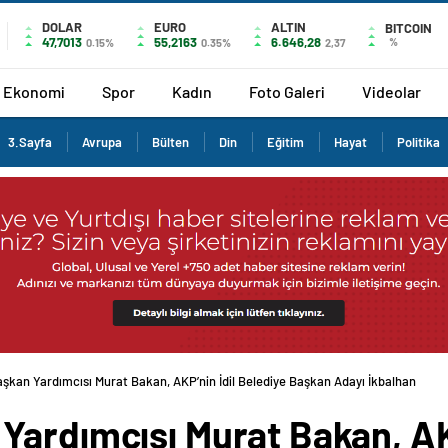
DOLAR
EURO
ALTIN
BITCOIN
47,7013
55,2163
6.646,28
%
0.15%
0.35%
2,37
Ekonomi
Spor
Kadın
Foto Galeri
Videolar
3.Sayfa
Avrupa
Bülten
Din
Eğitim
Hayat
Politika
şkan Yardımcısı Murat Bakan, AKP’nin İdil Belediye Başkan Adayı İkbalhan
Yardımcısı Murat Bakan, AKP