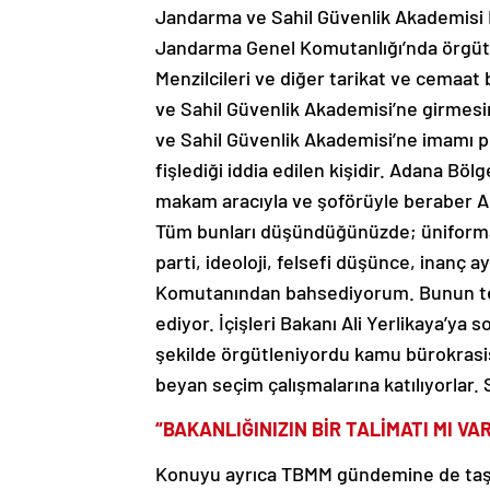
Jandarma ve Sahil Güvenlik Akademisi 
Jandarma Genel Komutanlığı’nda örgütle
Menzilcileri ve diğer tarikat ve cemaat 
ve Sahil Güvenlik Akademisi’ne girmesini
ve Sahil Güvenlik Akademisi’ne imamı 
fişlediği iddia edilen kişidir. Adana Bö
makam aracıyla ve şoförüyle beraber Ada
Tüm bunları düşündüğünüzde; üniformay
parti, ideoloji, felsefi düşünce, inan
Komutanından bahsediyorum. Bunun ter
ediyor. İçişleri Bakanı Ali Yerlikaya’ya
şekilde örgütleniyordu kamu bürokrasis
beyan seçim çalışmalarına katılıyorlar. 
“BAKANLIĞINIZIN BİR TALİMATI MI VA
Konuyu ayrıca TBMM gündemine de taşıya