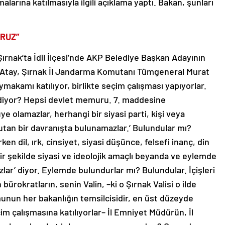
larına katılmasıyla ilgili açıklama yaptı. Bakan, şunları
ORUZ”
Şırnak’ta İdil İlçesi’nde AKP Belediye Başkan Adayının
t Atay, Şırnak İl Jandarma Komutanı Tümgeneral Murat
ymakamı katılıyor, birlikte seçim çalışması yapıyorlar.
 diyor? Hepsi devlet memuru. 7. maddesine
ye olamazlar, herhangi bir siyasi parti, kişi veya
utan bir davranışta bulunamazlar.’ Bulundular mı?
ken dil, ırk, cinsiyet, siyasi düşünce, felsefi inanç, din
r şekilde siyasi ve ideolojik amaçlı beyanda ve eylemde
ar’ diyor. Eylemde bulundurlar mı? Bulundular. İçişleri
ürokratların, senin Valin, –ki o Şırnak Valisi o ilde
munun her bakanlığın temsilcisidir, en üst düzeyde
çim çalışmasına katılıyorlar– İl Emniyet Müdürün, İl