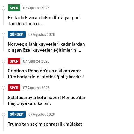
SPOR
07 Ağustos 2026
En fazla kızaran takım Antalyaspor!
Tam 5 futbolcu….
GÜNDEM
07 Ağustos 2026
Norweç silahlı kuvvetleri kadınlardan
oluşan özel kuvvetler eğitimlerini
başlattı.
SPOR
07 Ağustos 2026
Cristiano Ronaldo’nun akıllara zarar
tüm kariyerinin istatistiğini çıkardık !
SPOR
07 Ağustos 2026
Galatasaray’a kötü haber! Monaco’dan
flaş Onyekuru kararı.
GÜNDEM
07 Ağustos 2026
Trump’tan seçim sonrası ilk mülakat