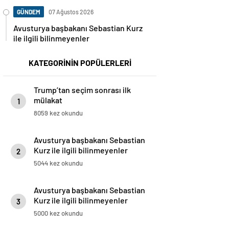
GÜNDEM
07 Ağustos 2026
Avusturya başbakanı Sebastian Kurz
ile ilgili bilinmeyenler
KATEGORİNİN POPÜLERLERİ
Trump’tan seçim sonrası ilk
mülakat
1
8059 kez okundu
Avusturya başbakanı Sebastian
Kurz ile ilgili bilinmeyenler
2
5044 kez okundu
Avusturya başbakanı Sebastian
Kurz ile ilgili bilinmeyenler
3
5000 kez okundu