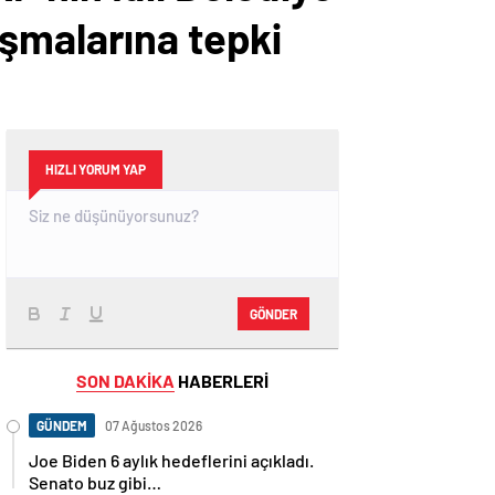
şmalarına tepki
HIZLI YORUM YAP
GÖNDER
SON DAKİKA
HABERLERİ
GÜNDEM
07 Ağustos 2026
Joe Biden 6 aylık hedeflerini açıkladı.
Senato buz gibi…