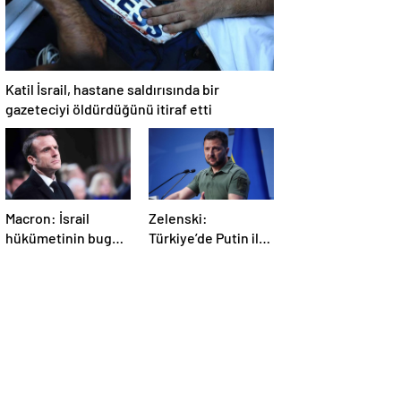
Katil İsrail, hastane saldırısında bir
gazeteciyi öldürdüğünü itiraf etti
Macron: İsrail
Zelenski:
hükümetinin bugün
Türkiye’de Putin ile
Gazze’de yaptığı
bir görüşme
kabul edilemez
yapmayı
bekleyeceğiz