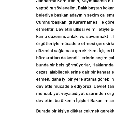
Jandarma Komutanın, Kaymakamın bu ça
yaptığını söyleyelim. Balık baştan kokar
belediye başkan adayının seçim çalışmas
Cumhurbaşkanlığı Kararnamesi ile görevi
etmektir. Devletin ülkesi ve milletiyle
kamu düzenini, ahlakı vs. savunmaktır. B
örgütleriyle mücadele etmesi gerekirke
düzenini sağlaması gerekirken, İçişler
bürokratları da kendi illerinde seçim ça
bunda bir beis görmüyorlar. Haklarında b
cezası alabileceklerine dair bir kanaat
etmek, daha iyi bir yere atama görebilme
devletle mücadele ediyoruz. Devlet tama
mensubiyet veya aidiyet üzerinden org
devletin, bu ülkenin İçişleri Bakanı mısı
Burada bir kişiye dikkat çekmek gereki