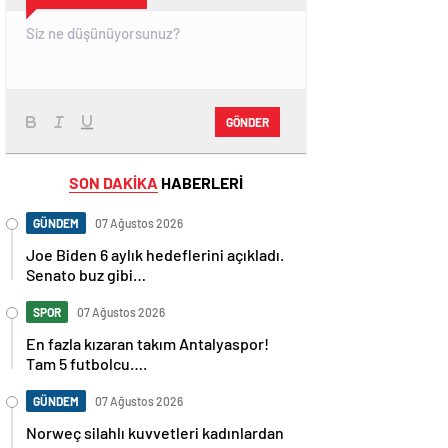
GÖNDER
SON DAKİKA
HABERLERİ
GÜNDEM
07 Ağustos 2026
Joe Biden 6 aylık hedeflerini açıkladı.
Senato buz gibi…
SPOR
07 Ağustos 2026
En fazla kızaran takım Antalyaspor!
Tam 5 futbolcu….
GÜNDEM
07 Ağustos 2026
Norweç silahlı kuvvetleri kadınlardan