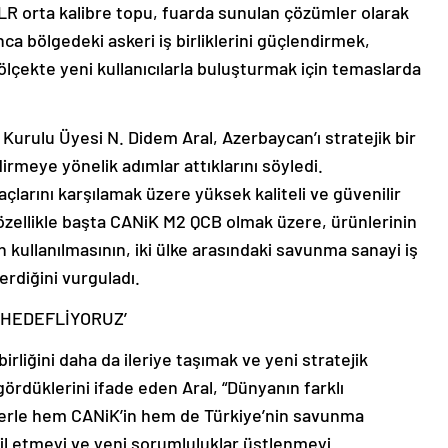
R orta kalibre topu, fuarda sunulan çözümler olarak
nca bölgedeki askeri iş birliklerini güçlendirmek,
 ölçekte yeni kullanıcılarla buluşturmak için temaslarda
urulu Üyesi N. Didem Aral, Azerbaycan’ı stratejik bir
dirmeye yönelik adımlar attıklarını söyledi.
çlarını karşılamak üzere yüksek kaliteli ve güvenilir
 özellikle başta CANiK M2 QCB olmak üzere, ürünlerinin
 kullanılmasının, iki ülke arasındaki savunma sanayi iş
erdiğini vurguladı.
HEDEFLİYORUZ’
rliğini daha da ileriye taşımak ve yeni stratejik
 gördüklerini ifade eden Aral, “Dünyanın farklı
lerle hem CANiK’in hem de Türkiye’nin savunma
il etmeyi ve yeni sorumluluklar üstlenmeyi