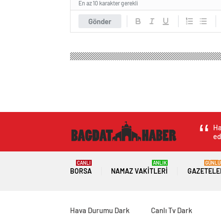
En az 10 karakter gerekli
Gönder
Ha
ed
CANLI
ANLIK
GÜNLÜ
BORSA
NAMAZ VAKITLERI
GAZETELE
Hava Durumu Dark
Canlı Tv Dark