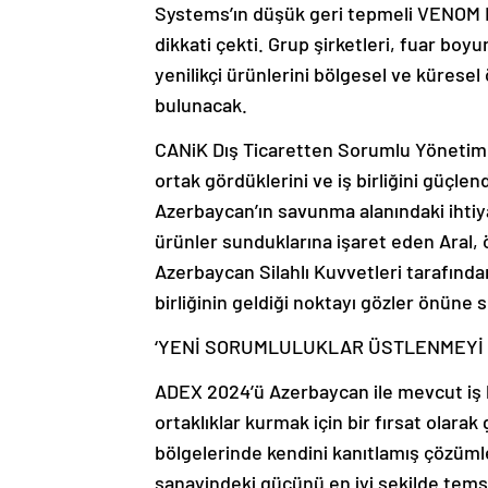
Systems’ın düşük geri tepmeli VENOM L
dikkati çekti. Grup şirketleri, fuar boyu
yenilikçi ürünlerini bölgesel ve küresel
bulunacak.
CANiK Dış Ticaretten Sorumlu Yönetim K
ortak gördüklerini ve iş birliğini güçlen
Azerbaycan’ın savunma alanındaki ihtiya
ürünler sunduklarına işaret eden Aral,
Azerbaycan Silahlı Kuvvetleri tarafından
birliğinin geldiği noktayı gözler önüne s
‘YENİ SORUMLULUKLAR ÜSTLENMEYİ 
ADEX 2024’ü Azerbaycan ile mevcut iş bi
ortaklıklar kurmak için bir fırsat olarak
bölgelerinde kendini kanıtlamış çözüm
sanayindeki gücünü en iyi şekilde tems