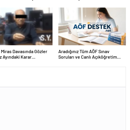
i
ık Miras Davasında Gözler
Aradığınız Tüm AÖF Sınav
 Ayındaki Karar
Soruları ve Canlı Açıköğretim
sına Çevrildi
Forumu Burada