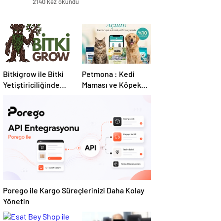
2140 kez okundu
Bitkigrow ile Bitki
Petmona : Kedi
Yetiştiriciliğinde
Maması ve Köpek
Doğru Ekipman ve
Maması İle Tüm
Ürün Seçimi
Evcil Hayvan
Ürünleri
Porego ile Kargo Süreçlerinizi Daha Kolay
Yönetin