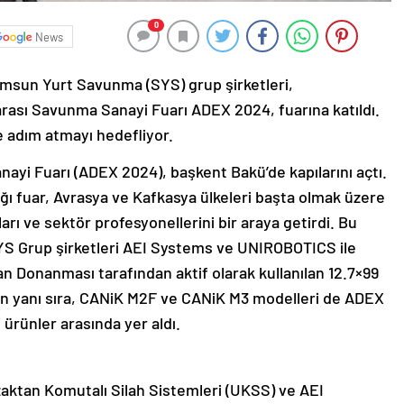
0
News
amsun Yurt Savunma (SYS) grup şirketleri,
rası Savunma Sanayi Fuarı ADEX 2024, fuarına katıldı.
ne adım atmayı hedefliyor.
ayi Fuarı (ADEX 2024), başkent Bakü’de kapılarını açtı.
ğı fuar, Avrasya ve Kafkasya ülkeleri başta olmak üzere
rı ve sektör profesyonellerini bir araya getirdi. Bu
S Grup şirketleri AEI Systems ve UNIROBOTICS ile
an Donanması tarafından aktif olarak kullanılan 12.7×99
n yanı sıra, CANiK M2F ve CANiK M3 modelleri de ADEX
 ürünler arasında yer aldı.
aktan Komutalı Silah Sistemleri (UKSS) ve AEI