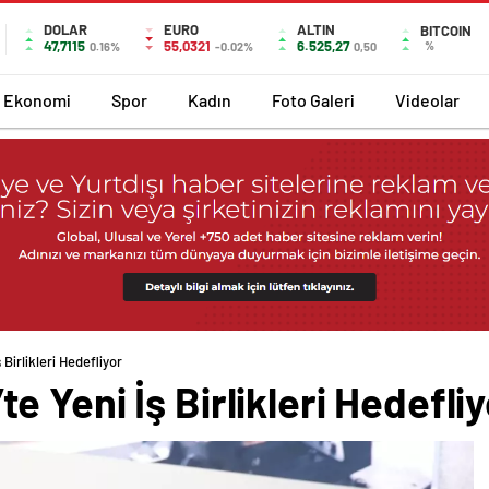
DOLAR
EURO
ALTIN
BITCOIN
47,7115
55,0321
6.525,27
%
0.16%
-0.02%
0,50
Ekonomi
Spor
Kadın
Foto Galeri
Videolar
Birlikleri Hedefliyor
 Yeni İş Birlikleri Hedefliy