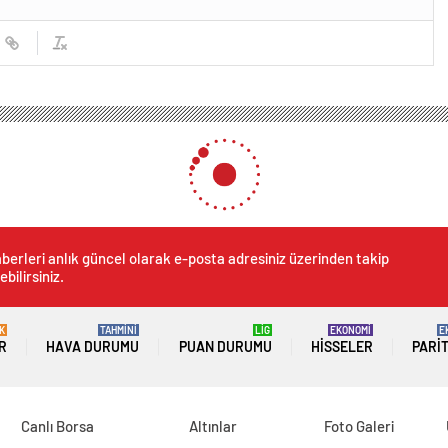
berleri anlık güncel olarak e-posta adresiniz üzerinden takip
ebilirsiniz.
K
TAHMİNİ
LİG
EKONOMİ
E
R
HAVA DURUMU
PUAN DURUMU
HISSELER
PARI
Canlı Borsa
Altınlar
Foto Galeri