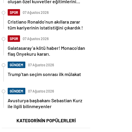
oluşan özel kuvvetler eğitimlerini
başlattı.
SPOR
07 Ağustos 2026
Cristiano Ronaldo’nun akıllara zarar
tüm kariyerinin istatistiğini çıkardık !
SPOR
07 Ağustos 2026
Galatasaray’a kötü haber! Monaco’dan
flaş Onyekuru kararı.
GÜNDEM
07 Ağustos 2026
Trump’tan seçim sonrası ilk mülakat
GÜNDEM
07 Ağustos 2026
Avusturya başbakanı Sebastian Kurz
ile ilgili bilinmeyenler
KATEGORİNİN POPÜLERLERİ