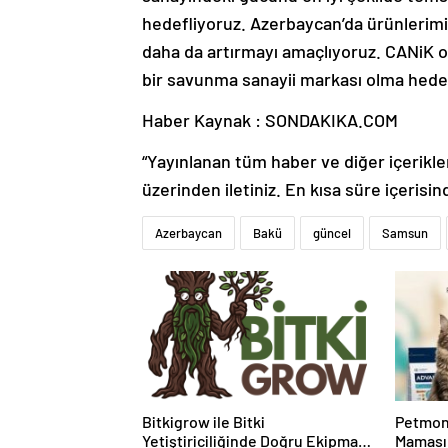
hedefliyoruz. Azerbaycan’da ürünlerim
daha da artırmayı amaçlıyoruz. CANiK o
bir savunma sanayii markası olma hedefi
Haber Kaynak : SONDAKIKA.COM
“Yayınlanan tüm haber ve diğer içerikler i
üzerinden iletiniz. En kısa süre içerisin
Azerbaycan
Bakü
güncel
Samsun
Bitkigrow ile Bitki
Petmon
Yetiştiriciliğinde Doğru Ekipman
Maması 