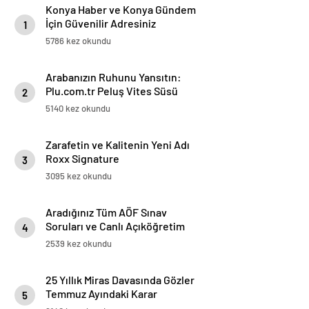
Konya Haber ve Konya Gündem
İçin Güvenilir Adresiniz
1
5786 kez okundu
Arabanızın Ruhunu Yansıtın:
Plu.com.tr Peluş Vites Süsü
2
Modelleri
5140 kez okundu
Zarafetin ve Kalitenin Yeni Adı
Roxx Signature
3
3095 kez okundu
Aradığınız Tüm AÖF Sınav
Soruları ve Canlı Açıköğretim
4
Forumu Burada
2539 kez okundu
25 Yıllık Miras Davasında Gözler
Temmuz Ayındaki Karar
5
Duruşmasına Çevrildi