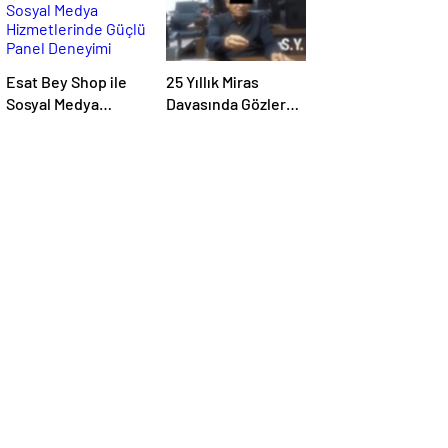
Esat Bey Shop ile
25 Yıllık Miras
Sosyal Medya
Davasında Gözler
Hizmetlerinde
Temmuz Ayındaki
Güçlü Panel
Karar Duruşmasına
Deneyimi
Çevrildi