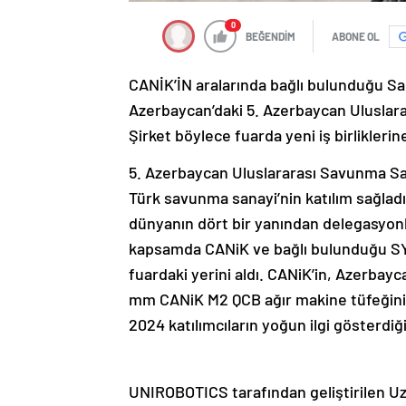
0
BEĞENDİM
ABONE OL
CANİK’İN aralarında bağlı bulunduğu S
Azerbaycan’daki 5. Azerbaycan Uluslara
Şirket böylece fuarda yeni iş birlikleri
5. Azerbaycan Uluslararası Savunma San
Türk savunma sanayi’nin katılım sağladı
dünyanın dört bir yanından delegasyonla
kapsamda CANiK ve bağlı bulunduğu SY
fuardaki yerini aldı. CANiK’in, Azerbayc
mm CANiK M2 QCB ağır makine tüfeğini
2024 katılımcıların yoğun ilgi gösterdiği
UNIROBOTICS tarafından geliştirilen Uz