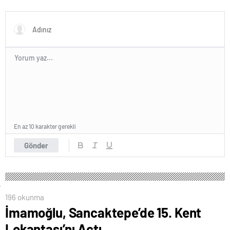
Karar Duruşmasına Çevrildi
Forumu Burada
En az 10 karakter gerekli
Gönder
196 okunma
İmamoğlu, Sancaktepe’de 15. Kent
Lokantası’nı Açtı