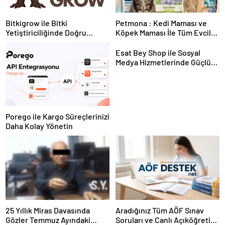
Bitkigrow ile Bitki
Petmona : Kedi Maması ve
Yetiştiriciliğinde Doğru
Köpek Maması İle Tüm Evcil
Ekipman ve Ürün Seçimi
Hayvan Ürünleri
Esat Bey Shop ile Sosyal
Medya Hizmetlerinde Güçlü
Panel Deneyimi
Porego ile Kargo Süreçlerinizi
Daha Kolay Yönetin
25 Yıllık Miras Davasında
Aradığınız Tüm AÖF Sınav
Gözler Temmuz Ayındaki
Soruları ve Canlı Açıköğretim