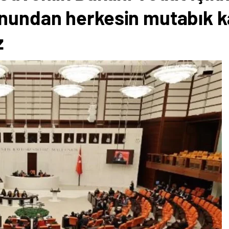
nundan herkesin mutabık kal
z