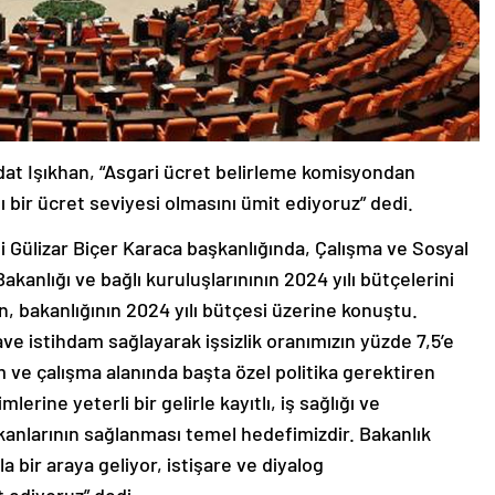
at Işıkhan, “Asgari ücret belirleme komisyondan
 bir ücret seviyesi olmasını ümit ediyoruz” dedi.
 Gülizar Biçer Karaca başkanlığında, Çalışma ve Sosyal
akanlığı ve bağlı kuruluşlarınının 2024 yılı bütçelerini
, bakanlığının 2024 yılı bütçesi üzerine konuştu.
ve istihdam sağlayarak işsizlik oranımızın yüzde 7,5’e
 ve çalışma alanında başta özel politika gerektiren
rine yeterli bir gelirle kayıtlı, iş sağlığı ve
mkanlarının sağlanması temel hedefimizdir. Bakanlık
a bir araya geliyor, istişare ve diyalog
 ediyoruz” dedi.