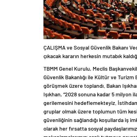
ÇALIŞMA ve Sosyal Güvenlik Bakanı Ved
çıkacak kararın herkesin mutabık kaldığı
TBMM Genel Kurulu, Meclis Başkanvekili
Güvenlik Bakanlığı ile Kültür ve Turizm B
görüşmek üzere toplandı. Bakan Işıkhan
Işıkhan, “2028 sonuna kadar 5 milyon ila
gerilemesini hedeflemekteyiz. İstihdam
gruplar olmak üzere toplumun tüm kesimle
güvenliğinin sağlandığı koşullarda iş i
olarak her fırsatta sosyal paydaşlarımızl
mekanizmalarımızı canlı tutmaya gayret