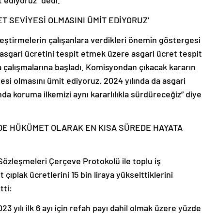
ET SEVİYESİ OLMASINI ÜMİT EDİYORUZ’
yileştirmelerin çalışanlara verdikleri önemin göstergesi
 asgari ücretini tespit etmek üzere asgari ücret tespit
ta çalışmalarına başladı. Komisyondan çıkacak kararın
yesi olmasını ümit ediyoruz. 2024 yılında da asgari
nda koruma ilkemizi aynı kararlılıkla sürdüreceğiz” diye
 DE HÜKÜMET OLARAK EN KISA SÜREDE HAYATA
Sözleşmeleri Çerçeve Protokolü ile toplu iş
çıplak ücretlerini 15 bin liraya yükselttiklerini
tti:
3 yılı ilk 6 ayı için refah payı dahil olmak üzere yüzde