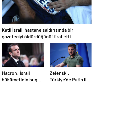
Katil İsrail, hastane saldırısında bir
gazeteciyi öldürdüğünü itiraf etti
Macron: İsrail
Zelenski:
hükümetinin bugün
Türkiye’de Putin ile
Gazze’de yaptığı
bir görüşme
kabul edilemez
yapmayı
bekleyeceğiz