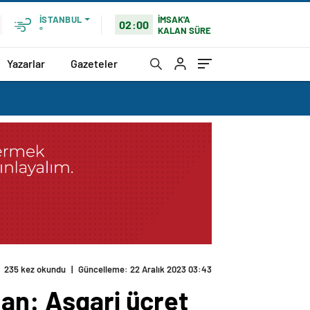
İMSAK'A
İSTANBUL
02:00
KALAN SÜRE
°
Yazarlar
Gazeteler
235 kez okundu
|
Güncelleme: 22 Aralık 2023 03:43
han: Asgari ücret