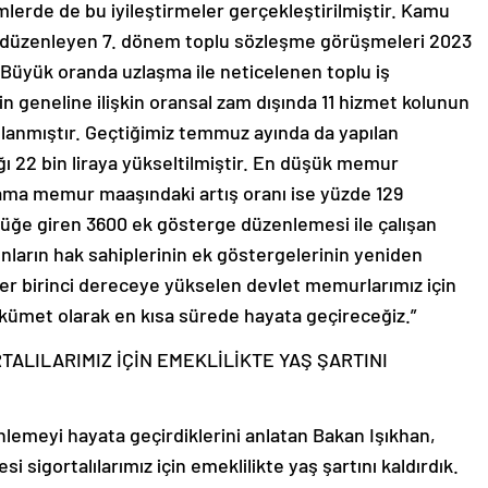
lerde de bu iyileştirmeler gerçekleştirilmiştir. Kamu
ını düzenleyen 7. dönem toplu sözleşme görüşmeleri 2023
. Büyük oranda uzlaşma ile neticelenen toplu iş
geneline ilişkin oransal zam dışında 11 hizmet kolunun
anmıştır. Geçtiğimiz temmuz ayında da yapılan
 22 bin liraya yükseltilmiştir. En düşük memur
lama memur maaşındaki artış oranı ise yüzde 129
lüğe giren 3600 ek gösterge düzenlemesi ile çalışan
nların hak sahiplerinin ek göstergelerinin yeniden
er birinci dereceye yükselen devlet memurlarımız için
ümet olarak en kısa sürede hayata geçireceğiz.”
RTALILARIMIZ İÇİN EMEKLİLİKTE YAŞ ŞARTINI
enlemeyi hayata geçirdiklerini anlatan Bakan Işıkhan,
i sigortalılarımız için emeklilikte yaş şartını kaldırdık.