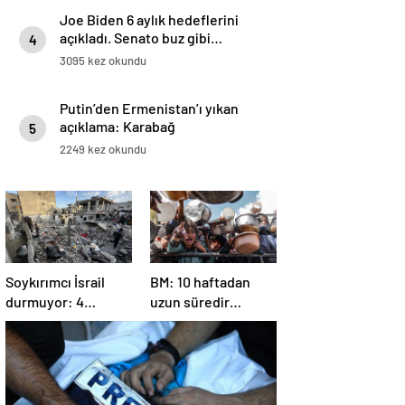
Joe Biden 6 aylık hedeflerini
açıkladı. Senato buz gibi…
4
3095 kez okundu
Putin’den Ermenistan’ı yıkan
açıklama: Karabağ
5
Azerbaycan’ın ayrılmaz bir
2249 kez okundu
parçasıdır!
Soykırımcı İsrail
BM: 10 haftadan
durmuyor: 4
uzun süredir
Filistinli öldü, çok
Gazze’ye yiyecek,
sayıda yaralı var
ilaç, su, çadır
girmedi