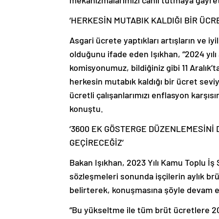
‘HERKESİN MUTABIK KALDIĞI BİR ÜCR
Asgari ücrete yaptıkları artışların ve i
olduğunu ifade eden Işıkhan, “2024 yılı
komisyonumuz, bildiğiniz gibi 11 Aralık’
herkesin mutabık kaldığı bir ücret sevi
ücretli çalışanlarımızı enflasyon karşısı
konuştu.
‘3600 EK GÖSTERGE DÜZENLEMESİNİ
GEÇİRECEĞİZ’
Bakan Işıkhan, 2023 Yılı Kamu Toplu İş 
sözleşmeleri sonunda işçilerin aylık brüt 
belirterek, konuşmasına şöyle devam e
“Bu yükseltme ile tüm brüt ücretlere 202