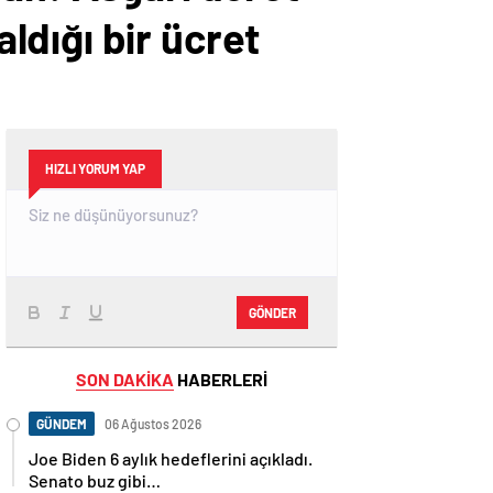
dığı bir ücret
HIZLI YORUM YAP
GÖNDER
SON DAKİKA
HABERLERİ
GÜNDEM
06 Ağustos 2026
Joe Biden 6 aylık hedeflerini açıkladı.
Senato buz gibi…