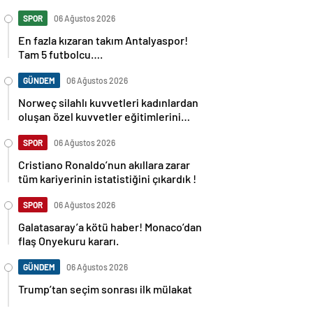
SPOR
06 Ağustos 2026
En fazla kızaran takım Antalyaspor!
Tam 5 futbolcu….
GÜNDEM
06 Ağustos 2026
Norweç silahlı kuvvetleri kadınlardan
oluşan özel kuvvetler eğitimlerini
başlattı.
SPOR
06 Ağustos 2026
Cristiano Ronaldo’nun akıllara zarar
tüm kariyerinin istatistiğini çıkardık !
SPOR
06 Ağustos 2026
Galatasaray’a kötü haber! Monaco’dan
flaş Onyekuru kararı.
GÜNDEM
06 Ağustos 2026
Trump’tan seçim sonrası ilk mülakat