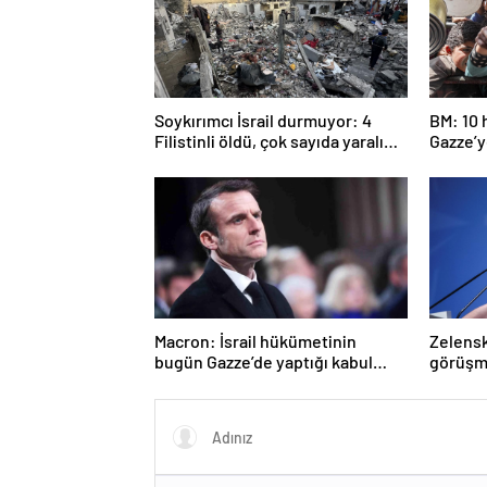
Soykırımcı İsrail durmuyor: 4
BM: 10 
Filistinli öldü, çok sayıda yaralı
Gazze’ye
var
girmed
Macron: İsrail hükümetinin
Zelenski
bugün Gazze’de yaptığı kabul
görüşm
edilemez