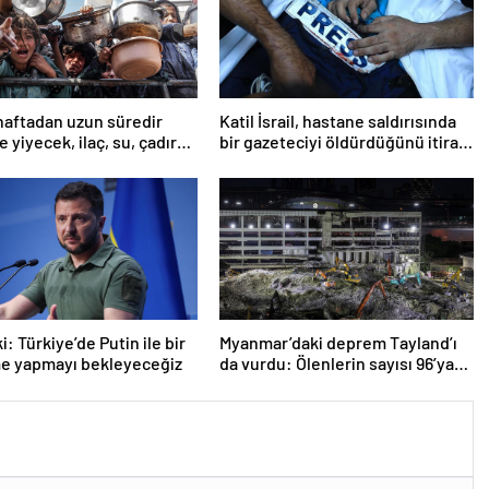
haftadan uzun süredir
Katil İsrail, hastane saldırısında
 yiyecek, ilaç, su, çadır
bir gazeteciyi öldürdüğünü itiraf
i
etti
: Türkiye’de Putin ile bir
Myanmar’daki deprem Tayland’ı
e yapmayı bekleyeceğiz
da vurdu: Ölenlerin sayısı 96’ya
çıktı