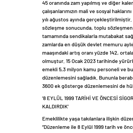
45 oranında zam yapılmış ve diğer kalem
çalışanlarımızın mali ve sosyal haklar
yılı ağustos ayında gerçekleştirilmiştir
sözleşme sonucunda, toplu sözleşmenin 
tamamında sendikalarla mutabakat sağl
zamlarda en düşük devlet memuru aylığı
maaşındaki artış oranı yüzde 142, orta
olmuştur. 15 Ocak 2023 tarihinde yürür
emekli 5,3 milyon kamu personeli ve bu
düzenlemesini sağladık. Bununla berab
3600 ek gösterge düzenlemesini de hük
‘8 EYLÜL 1999 TARİHİ VE ÖNCESİ SİGO
KALDIRDIK’
Emeklilikte yaşa takılanlara ilişkin düz
“Düzenleme ile 8 Eylül 1999 tarih ve önces