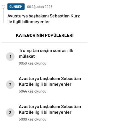
GÜNDEM
06 Ağustos 2026
Avusturya başbakanı Sebastian Kurz
ile ilgili bilinmeyenler
KATEGORİNİN POPÜLERLERİ
Trump’tan seçim sonrası ilk
mülakat
1
8059 kez okundu
Avusturya başbakanı Sebastian
Kurz ile ilgili bilinmeyenler
2
5044 kez okundu
Avusturya başbakanı Sebastian
Kurz ile ilgili bilinmeyenler
3
5000 kez okundu