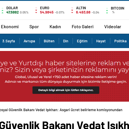
DOLAR
EURO
ALTIN
BITCOIN
47,5992
54,9845
6.493,68
%
0.05%
-0.07%
-0,04
Ekonomi
Spor
Kadın
Foto Galeri
Videolar
3.Sayfa
Avrupa
Bülten
Din
Eğitim
Hayat
Politika
osyal Güvenlik Bakanı Vedat Işıkhan: Asgari ücret belirleme komisyonundan
Güvenlik Bakanı Vedat Işık