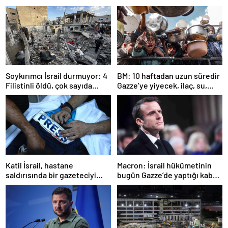
Soykırımcı İsrail durmuyor: 4
BM: 10 haftadan uzun süredir
Filistinli öldü, çok sayıda
Gazze’ye yiyecek, ilaç, su,
yaralı var
çadır girmedi
Katil İsrail, hastane
Macron: İsrail hükümetinin
saldırısında bir gazeteciyi
bugün Gazze’de yaptığı kabul
öldürdüğünü itiraf etti
edilemez