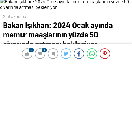
249 okunma
Bakan Işıkhan: 2024 Ocak ayında
memur maaşlarının yüzde 50
civarında artması bekleniyor
0
0
0
0
22 Aralık 2023 12:09
ABONE OL
News