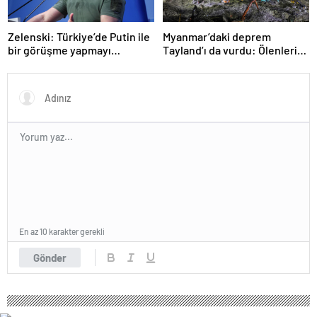
Zelenski: Türkiye’de Putin ile
Myanmar’daki deprem
bir görüşme yapmayı
Tayland’ı da vurdu: Ölenlerin
bekleyeceğiz
sayısı 96’ya çıktı
En az 10 karakter gerekli
Gönder