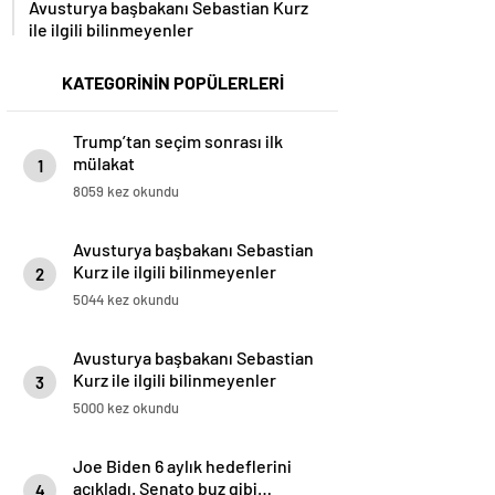
Avusturya başbakanı Sebastian Kurz
ile ilgili bilinmeyenler
KATEGORİNİN POPÜLERLERİ
Trump’tan seçim sonrası ilk
mülakat
1
8059 kez okundu
Avusturya başbakanı Sebastian
Kurz ile ilgili bilinmeyenler
2
5044 kez okundu
Avusturya başbakanı Sebastian
Kurz ile ilgili bilinmeyenler
3
5000 kez okundu
Joe Biden 6 aylık hedeflerini
açıkladı. Senato buz gibi…
4