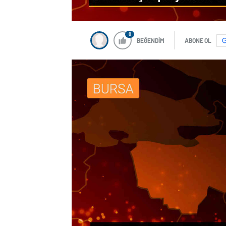
0
BEĞENDİM
ABONE OL