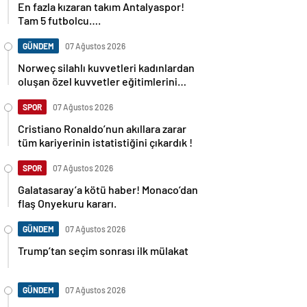
En fazla kızaran takım Antalyaspor!
Tam 5 futbolcu….
GÜNDEM
07 Ağustos 2026
Norweç silahlı kuvvetleri kadınlardan
oluşan özel kuvvetler eğitimlerini
başlattı.
SPOR
07 Ağustos 2026
Cristiano Ronaldo’nun akıllara zarar
tüm kariyerinin istatistiğini çıkardık !
SPOR
07 Ağustos 2026
Galatasaray’a kötü haber! Monaco’dan
flaş Onyekuru kararı.
GÜNDEM
07 Ağustos 2026
Trump’tan seçim sonrası ilk mülakat
GÜNDEM
07 Ağustos 2026