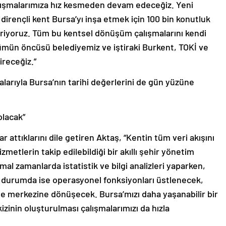
alışmalarımıza hız kesmeden devam edeceğiz. Yeni
dirençli kent Bursa’yı inşa etmek için 100 bin konutluk
riyoruz. Tüm bu kentsel dönüşüm çalışmalarını kendi
ümün öncüsü belediyemiz ve iştiraki Burkent, TOKİ ve
receğiz.”
arıyla Bursa’nın tarihi değerlerini de gün yüzüne
olacak”
ar attıklarını dile getiren Aktaş, “Kentin tüm veri akışını
metlerin takip edilebildiği bir akıllı şehir yönetim
l zamanlarda istatistik ve bilgi analizleri yaparken,
ü durumda ise operasyonel fonksiyonları üstlenecek,
e merkezine dönüşecek. Bursa’mızı daha yaşanabilir bir
ikizinin oluşturulması çalışmalarımızı da hızla