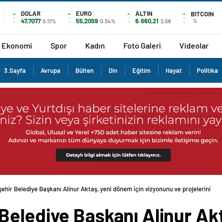
DOLAR
EURO
ALTIN
BITCOIN
47,7077
55,2059
6.660,21
%
0.17%
0.34%
2,58
Ekonomi
Spor
Kadın
Foto Galeri
Videolar
3.Sayfa
Avrupa
Bülten
Din
Eğitim
Hayat
Politika
hir Belediye Başkanı Alinur Aktaş, yeni dönem için vizyonunu ve projelerini
Belediye Başkanı Alinur Ak