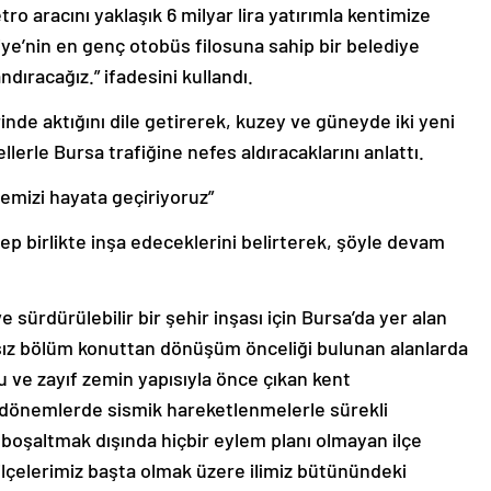
ro aracını yaklaşık 6 milyar lira yatırımla kentimize
iye’nin en genç otobüs filosuna sahip bir belediye
dıracağız.” ifadesini kullandı.
inde aktığını dile getirerek, kuzey ve güneyde iki yeni
llerle Bursa trafiğine nefes aldıracaklarını anlattı.
emizi hayata geçiriyoruz”
 hep birlikte inşa edeceklerini belirterek, şöyle devam
 sürdürülebilir bir şehir inşası için Bursa’da yer alan
msız bölüm konuttan dönüşüm önceliği bulunan alanlarda
ku ve zayıf zemin yapısıyla önce çıkan kent
on dönemlerde sismik hareketlenmelerle sürekli
boşaltmak dışında hiçbir eylem planı olmayan ilçe
ilçelerimiz başta olmak üzere ilimiz bütünündeki