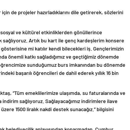
çin de projeler hazırladıklarını dile getirerek, sözlerini
sosyal ve kültürel etkinliklerden gönüllerince
tek sağlıyoruz. Artık bu kart ile genç kardeşlerim konsere
gösterisine mi katılır kendi bilecekleri iş. Gençlerimizin
mda önemli katkı sağladığımız ve geçtiğimiz dönemde
site öğrencimize sunduğumuz burs imkanından bu dönemde
indeki başarılı öğrencileri de dahil ederek yıllık 16 bin
n Aktaş, “Tüm emeklilerimize ulaşımda, su faturalarında ve
 indirim sağlıyoruz. Sağlayacağımız indirimlere ilave
üzere 1500 liralık nakdi destek sunacağız.” bilgisini
rçek belediyecilik anlayışından koparmadan, Cumhur