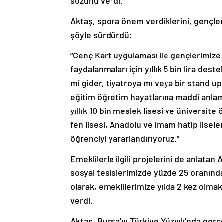
sözünü verdi.
Aktaş, spora önem verdiklerini, gençler i
şöyle sürdürdü:
“Genç Kart uygulaması ile gençlerimize 
faydalanmaları için yıllık 5 bin lira des
mi gider, tiyatroya mı veya bir stand up 
eğitim öğretim hayatlarına maddi anla
yıllık 10 bin meslek lisesi ve üniver
fen lisesi, Anadolu ve imam hatip liseler
öğrenciyi yararlandırıyoruz.”
Emeklilerle ilgili projelerini de anlata
sosyal tesislerimizde yüzde 25 oranında
olarak, emeklilerimize yılda 2 kez olmak 
verdi.
Aktaş, Bursa’yı Türkiye Yüzyılı’nda ge