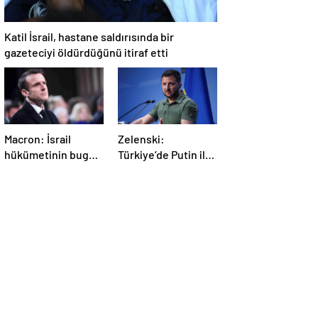
Katil İsrail, hastane saldırısında bir
gazeteciyi öldürdüğünü itiraf etti
Macron: İsrail
Zelenski:
hükümetinin bugün
Türkiye’de Putin ile
Gazze’de yaptığı
bir görüşme
kabul edilemez
yapmayı
bekleyeceğiz