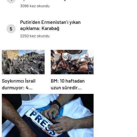
3096 kez okundu
Putin’den Ermenistan’ı yıkan
açıklama: Karabağ
5
Azerbaycan’ın ayrılmaz bir
2250 kez okundu
parçasıdır!
Soykırımcı İsrail
BM: 10 haftadan
durmuyor: 4
uzun süredir
Filistinli öldü, çok
Gazze’ye yiyecek,
sayıda yaralı var
ilaç, su, çadır
girmedi