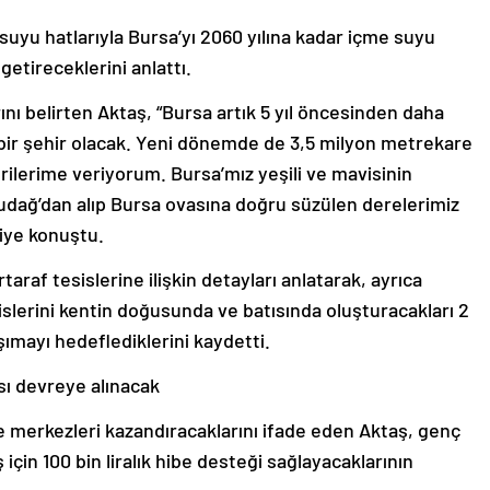
 suyu hatlarıyla Bursa’yı 2060 yılına kadar içme suyu
getireceklerini anlattı.
ını belirten Aktaş, “Bursa artık 5 yıl öncesinden daha
r bir şehir olacak. Yeni dönemde de 3,5 milyon metrekare
ilerime veriyorum. Bursa’mız yeşili ve mavisinin
udağ’dan alıp Bursa ovasına doğru süzülen derelerimiz
diye konuştu.
taraf tesislerine ilişkin detayları anlatarak, ayrıca
slerini kentin doğusunda ve batısında oluşturacakları 2
ımayı hedeflediklerini kaydetti.
sı devreye alınacak
gre merkezleri kazandıracaklarını ifade eden Aktaş, genç
 için 100 bin liralık hibe desteği sağlayacaklarının