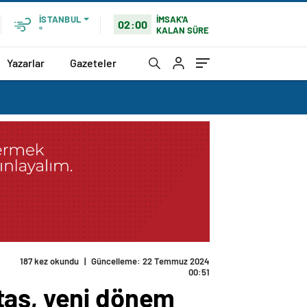
İMSAK'A
İSTANBUL
02:00
KALAN SÜRE
°
Yazarlar
Gazeteler
187 kez okundu
|
Güncelleme: 22 Temmuz 2024
00:51
taş, yeni dönem