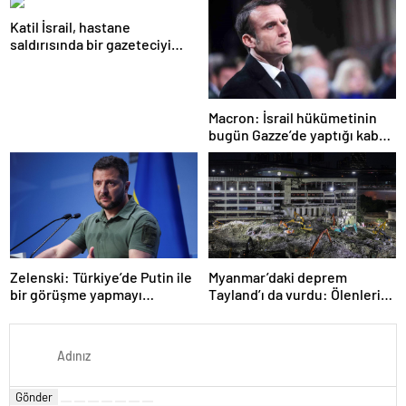
Katil İsrail, hastane
saldırısında bir gazeteciyi
öldürdüğünü itiraf etti
Macron: İsrail hükümetinin
bugün Gazze’de yaptığı kabul
edilemez
Zelenski: Türkiye’de Putin ile
Myanmar’daki deprem
bir görüşme yapmayı
Tayland’ı da vurdu: Ölenlerin
bekleyeceğiz
sayısı 96’ya çıktı
Gönder