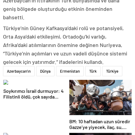
Azerbaycan’ın ittifakının Türk dünyasında ve daha
geniş bölgede oluşturduğu etkinin öneminden
bahsetti.
Türkiye’nin Güney Kafkasya’daki rolü ve potansiyeli,
Orta Asya’daki etkileşimi, Ortadoğu’ki varlığı,
Afrika’daki atılımlarının önemine değinen Nuriyeva,
“Türkiye’nin açılımları ve uzun vadeli düşünce sistemi
gelecek için yatırımdır.” ifadelerini kullandı.
Azerbaycan'ın
Dünya
Ermenistan
Türk
Türkiye
Soykırımcı İsrail durmuyor: 4
Filistinli öldü, çok sayıda
yaralı var
BM: 10 haftadan uzun süredir
Gazze’ye yiyecek, ilaç, su,
çadır girmedi