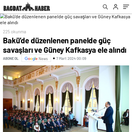
225 okunma
Bakü’de düzenlenen panelde güç
savaşları ve Güney Kafkasya ele alındı
7 Mart 2024 00:09
ABONE OL
News