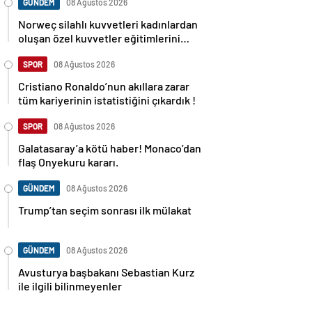
GÜNDEM
08 Ağustos 2026
Norweç silahlı kuvvetleri kadınlardan
oluşan özel kuvvetler eğitimlerini
başlattı.
SPOR
08 Ağustos 2026
Cristiano Ronaldo’nun akıllara zarar
tüm kariyerinin istatistiğini çıkardık !
SPOR
08 Ağustos 2026
Galatasaray’a kötü haber! Monaco’dan
flaş Onyekuru kararı.
GÜNDEM
08 Ağustos 2026
Trump’tan seçim sonrası ilk mülakat
GÜNDEM
08 Ağustos 2026
Avusturya başbakanı Sebastian Kurz
ile ilgili bilinmeyenler