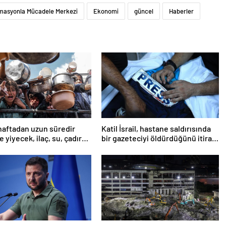
masyonla Mücadele Merkezi
Ekonomi
güncel
Haberler
haftadan uzun süredir
Katil İsrail, hastane saldırısında
 yiyecek, ilaç, su, çadır
bir gazeteciyi öldürdüğünü itiraf
i
etti