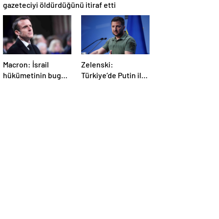
gazeteciyi öldürdüğünü itiraf etti
Macron: İsrail
Zelenski:
hükümetinin bugün
Türkiye’de Putin ile
Gazze’de yaptığı
bir görüşme
kabul edilemez
yapmayı
bekleyeceğiz