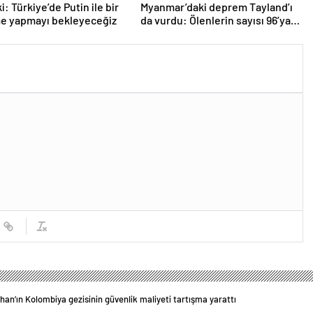
: Türkiye’de Putin ile bir
Myanmar’daki deprem Tayland’ı
e yapmayı bekleyeceğiz
da vurdu: Ölenlerin sayısı 96’ya
çıktı
han’ın Kolombiya gezisinin güvenlik maliyeti tartışma yarattı