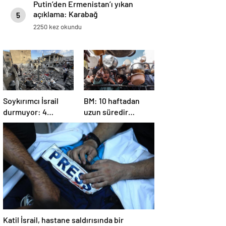
Putin’den Ermenistan’ı yıkan
açıklama: Karabağ
5
Azerbaycan’ın ayrılmaz bir
2250 kez okundu
parçasıdır!
Soykırımcı İsrail
BM: 10 haftadan
durmuyor: 4
uzun süredir
Filistinli öldü, çok
Gazze’ye yiyecek,
sayıda yaralı var
ilaç, su, çadır
girmedi
Katil İsrail, hastane saldırısında bir