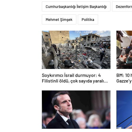
Cumhurbaşkanlığı İletişim Başkanlığı
Dezenfor
Mehmet Şimşek
Politika
Soykırımcı İsrail durmuyor: 4
BM: 10 
Filistinli öldü, çok sayıda yaralı
Gazze’ye
var
girmed