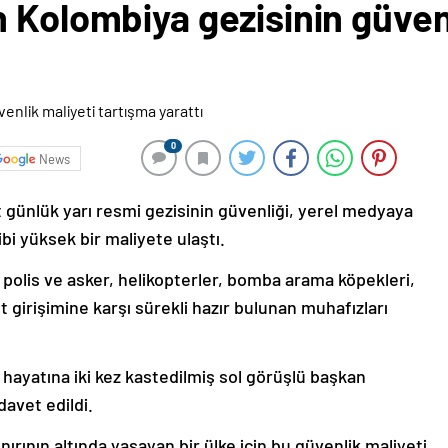
 Kolombiya gezisinin güvenl
0
News
t günlük yarı resmi gezisinin güvenliği, yerel medyaya
ibi yüksek bir maliyete ulaştı.
0 polis ve asker, helikopterler, bomba arama köpekleri,
t girişimine karşı sürekli hazır bulunan muhafızları
, hayatına iki kez kastedilmiş sol görüşlü başkan
avet edildi.
ırının altında yaşayan bir ülke için bu güvenlik maliyeti