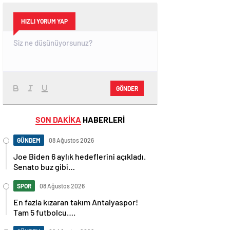
HIZLI YORUM YAP
GÖNDER
SON DAKİKA
HABERLERİ
GÜNDEM
08 Ağustos 2026
Joe Biden 6 aylık hedeflerini açıkladı.
Senato buz gibi…
SPOR
08 Ağustos 2026
En fazla kızaran takım Antalyaspor!
Tam 5 futbolcu….