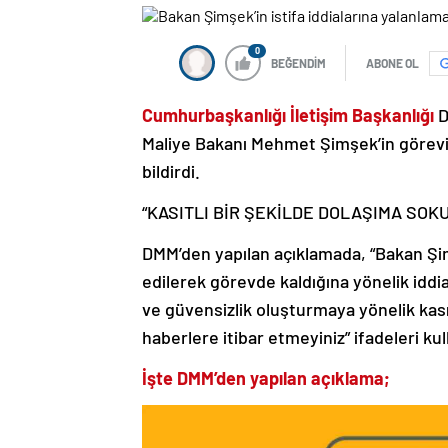
0
BEĞENDİM
ABONE OL
Cumhurbaşkanlığı İletişim Başkanlığı
D
Maliye Bakanı Mehmet Şimşek’in görevin
bildirdi.
“KASITLI BİR ŞEKİLDE DOLAŞIMA SOK
DMM’den yapılan açıklamada, “Bakan Şimş
edilerek görevde kaldığına yönelik iddi
ve güvensizlik oluşturmaya yönelik kası
haberlere itibar etmeyiniz” ifadeleri kull
İşte DMM’den yapılan açıklama;