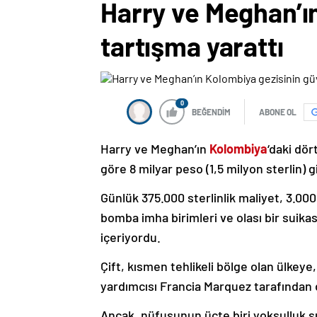
Harry ve Meghan’ın
tartışma yarattı
0
BEĞENDİM
ABONE OL
Harry ve Meghan’ın
Kolombiya
‘daki dör
göre 8 milyar peso (1,5 milyon sterlin) g
Günlük 375.000 sterlinlik maliyet, 3.00
bomba imha birimleri ve olası bir suikas
içeriyordu.
Çift, kısmen tehlikeli bölge olan ülkeye
yardımcısı Francia Marquez tarafından d
Ancak, nüfusunun üçte biri yoksulluk sın