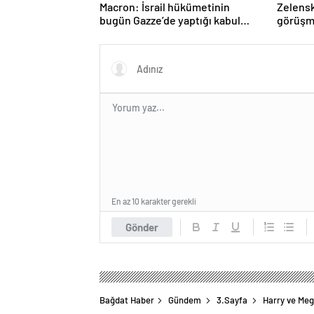
Macron: İsrail hükümetinin
Zelenski
bugün Gazze’de yaptığı kabul
görüşm
edilemez
En az 10 karakter gerekli
Gönder
Bağdat Haber
Gündem
3.Sayfa
Harry ve Meg