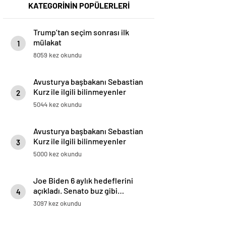
KATEGORİNİN POPÜLERLERİ
Trump’tan seçim sonrası ilk
mülakat
1
8059 kez okundu
Avusturya başbakanı Sebastian
Kurz ile ilgili bilinmeyenler
2
5044 kez okundu
Avusturya başbakanı Sebastian
Kurz ile ilgili bilinmeyenler
3
5000 kez okundu
Joe Biden 6 aylık hedeflerini
açıkladı. Senato buz gibi…
4
3097 kez okundu