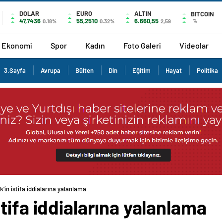
DOLAR
EURO
ALTIN
BITCOIN
47,7436
55,2510
6.660,55
%
0.18%
0.32%
2,59
Ekonomi
Spor
Kadın
Foto Galeri
Videolar
3.Sayfa
Avrupa
Bülten
Din
Eğitim
Hayat
Politika
in istifa iddialarına yalanlama
tifa iddialarına yalanlama