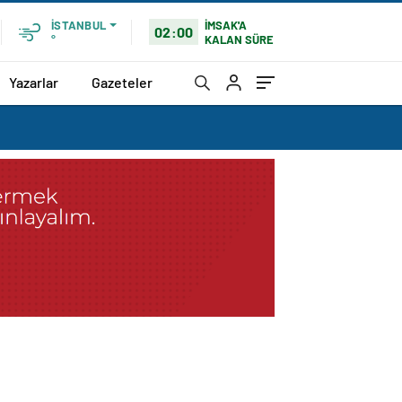
İMSAK'A
İSTANBUL
02:00
KALAN SÜRE
°
Yazarlar
Gazeteler