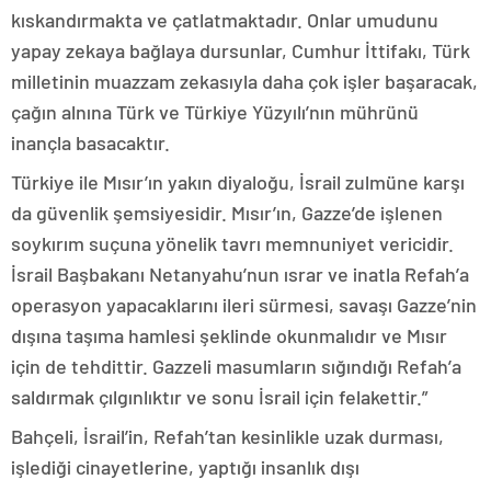
kıskandırmakta ve çatlatmaktadır. Onlar umudunu
yapay zekaya bağlaya dursunlar, Cumhur İttifakı, Türk
milletinin muazzam zekasıyla daha çok işler başaracak,
çağın alnına Türk ve Türkiye Yüzyılı’nın mührünü
inançla basacaktır.
Türkiye ile Mısır’ın yakın diyaloğu, İsrail zulmüne karşı
da güvenlik şemsiyesidir. Mısır’ın, Gazze’de işlenen
soykırım suçuna yönelik tavrı memnuniyet vericidir.
İsrail Başbakanı Netanyahu’nun ısrar ve inatla Refah’a
operasyon yapacaklarını ileri sürmesi, savaşı Gazze’nin
dışına taşıma hamlesi şeklinde okunmalıdır ve Mısır
için de tehdittir. Gazzeli masumların sığındığı Refah’a
saldırmak çılgınlıktır ve sonu İsrail için felakettir.”
Bahçeli, İsrail’in, Refah’tan kesinlikle uzak durması,
işlediği cinayetlerine, yaptığı insanlık dışı