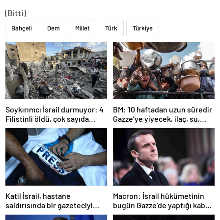
(Bitti)
Bahçeli
Dem
Millet
Türk
Türkiye
Soykırımcı İsrail durmuyor: 4
BM: 10 haftadan uzun süredir
Filistinli öldü, çok sayıda
Gazze’ye yiyecek, ilaç, su,
yaralı var
çadır girmedi
Katil İsrail, hastane
Macron: İsrail hükümetinin
saldırısında bir gazeteciyi
bugün Gazze’de yaptığı kabul
öldürdüğünü itiraf etti
edilemez