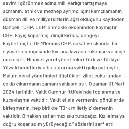
sevimli görünmek adına milli varlığı tartışmaya
açmanın, etnik ve mezhep ayrımcılığını kamçılamanın
düşman dili ve milliyetsizlerin ağzı olduğunu kaydeden
Bahçeli, “CHP, DEM’lenmekle ekseninden kaymıştır.
CHP, kayış koparmış, dingil kırmış, dengeyi
kaybetmiştir. DEM’lenmiş CHP, sakat ve skandal bir
siyasetin pençesinde kıvrana kıvrana tükenişe ve inişe
geçmiştir. Nihayet yerel yönetimleri Türk ve Türkiye
Yüzyılı hedefleriyle buluşturma vakti gelip çatmıştır.
Malum yerel yönetimleri düştükleri zillet çukurundan
çekip çıkarmanın zamanı yaklaşmıştır. O zaman 31 Mart
2024 tarihidir. Vakit Cumhur İttifakı’nda toplanma ve
kucaklaşma vaktidir. Vakit el ele vermenin, gönüllerde
birleşmenin, hep birlikte ‘Türk milletiyiz’ demenin
vaktidir. Bihakkın saflarımızı sıkı tutacağız, Kızılelma’ya
doğru koşar adım yürüyeceğiz.” sözlerini sarf etti.