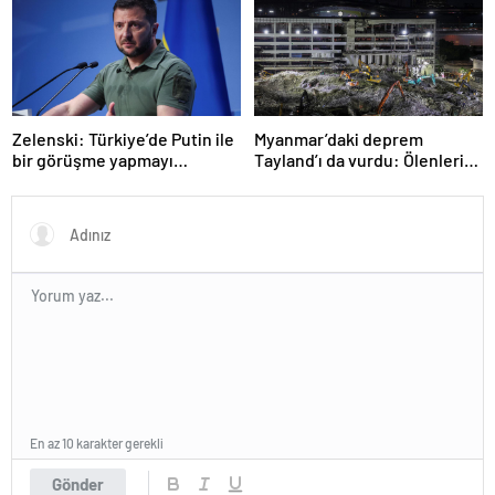
Zelenski: Türkiye’de Putin ile
Myanmar’daki deprem
bir görüşme yapmayı
Tayland’ı da vurdu: Ölenlerin
bekleyeceğiz
sayısı 96’ya çıktı
En az 10 karakter gerekli
Gönder