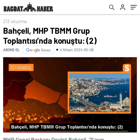
213 okunma
Bahçeli, MHP TBMM Grup
Toplantısı’nda konuştu: (2)
4 Nisan 2024 00:06
ABONE OL
News
MHP Genel Başkanı Devlet Bahçeli, “Sayın