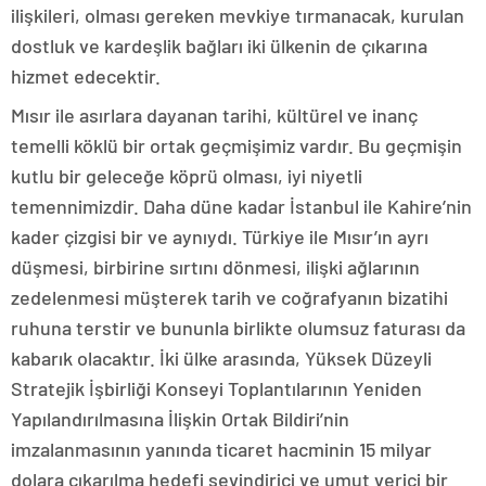
ilişkileri, olması gereken mevkiye tırmanacak, kurulan
dostluk ve kardeşlik bağları iki ülkenin de çıkarına
hizmet edecektir.
Mısır ile asırlara dayanan tarihi, kültürel ve inanç
temelli köklü bir ortak geçmişimiz vardır. Bu geçmişin
kutlu bir geleceğe köprü olması, iyi niyetli
temennimizdir. Daha düne kadar İstanbul ile Kahire’nin
kader çizgisi bir ve aynıydı. Türkiye ile Mısır’ın ayrı
düşmesi, birbirine sırtını dönmesi, ilişki ağlarının
zedelenmesi müşterek tarih ve coğrafyanın bizatihi
ruhuna terstir ve bununla birlikte olumsuz faturası da
kabarık olacaktır. İki ülke arasında, Yüksek Düzeyli
Stratejik İşbirliği Konseyi Toplantılarının Yeniden
Yapılandırılmasına İlişkin Ortak Bildiri’nin
imzalanmasının yanında ticaret hacminin 15 milyar
dolara çıkarılma hedefi sevindirici ve umut verici bir