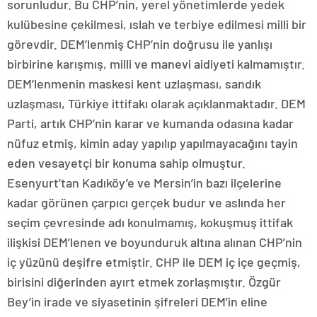
sorunludur. Bu CHP’nin, yerel yönetimlerde yedek
kulübesine çekilmesi, ıslah ve terbiye edilmesi milli bir
görevdir. DEM’lenmiş CHP’nin doğrusu ile yanlışı
birbirine karışmış, milli ve manevi aidiyeti kalmamıştır.
DEM’lenmenin maskesi kent uzlaşması, sandık
uzlaşması, Türkiye ittifakı olarak açıklanmaktadır. DEM
Parti, artık CHP’nin karar ve kumanda odasına kadar
nüfuz etmiş, kimin aday yapılıp yapılmayacağını tayin
eden vesayetçi bir konuma sahip olmuştur.
Esenyurt’tan Kadıköy’e ve Mersin’in bazı ilçelerine
kadar görünen çarpıcı gerçek budur ve aslında her
seçim çevresinde adı konulmamış, kokuşmuş ittifak
ilişkisi DEM’lenen ve boyunduruk altına alınan CHP’nin
iç yüzünü deşifre etmiştir. CHP ile DEM iç içe geçmiş,
birisini diğerinden ayırt etmek zorlaşmıştır. Özgür
Bey’in irade ve siyasetinin şifreleri DEM’in eline