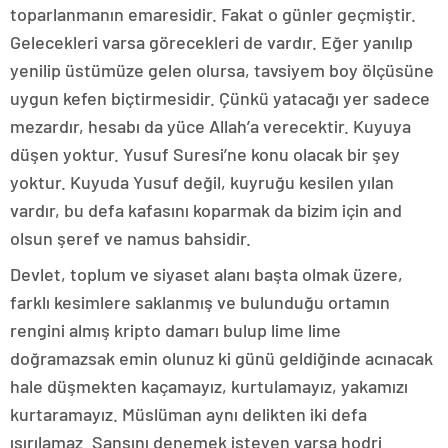
toparlanmanın emaresidir. Fakat o günler geçmiştir.
Gelecekleri varsa görecekleri de vardır. Eğer yanılıp
yenilip üstümüze gelen olursa, tavsiyem boy ölçüsüne
uygun kefen biçtirmesidir. Çünkü yatacağı yer sadece
mezardır, hesabı da yüce Allah’a verecektir. Kuyuya
düşen yoktur. Yusuf Suresi’ne konu olacak bir şey
yoktur. Kuyuda Yusuf değil, kuyruğu kesilen yılan
vardır, bu defa kafasını koparmak da bizim için and
olsun şeref ve namus bahsidir.
Devlet, toplum ve siyaset alanı başta olmak üzere,
farklı kesimlere saklanmış ve bulunduğu ortamın
rengini almış kripto damarı bulup lime lime
doğramazsak emin olunuz ki günü geldiğinde acınacak
hale düşmekten kaçamayız, kurtulamayız, yakamızı
kurtaramayız. Müslüman aynı delikten iki defa
ısırılamaz. Şansını denemek isteyen varsa hodri