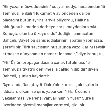
“Bir yazar müsveddesinin” sosyal medya hesabından 15
Temmuz ile ilgili “Hükümet 4 ay önceden darbe
olacağını bütün ayrıntılarıyla biliyordu. Halk ne
olduğunu bilmeden darbeye karşı meydanlara çıktı.
Sonuçta olan bu ülkeye oldu” dediğini anımsatan
Bahçeli, Şayet bu şahıs iddialarının ispatını yapmazsa,
şerefli bir Türk savcısının huzurunda yazdıklarını tevsik
etmezse dünyanın en namert insanıdır.” diye konuştu.
“FETÖ’nün propagandasına çanak tutulması, 15
Temmuz’a tiyatro denilmesi alçaklığın dibidir” diyen
Bahçeli, şunları kaydetti:
“Aynı anda Danıştay 5. Daire’nin kararı, işbirlikçilerin
iddiaları, ülkemize giriş yaparken 4 FETÖ’cünün
yakalanması ve Pensilvanyalı hainin Yusuf Suresi
üzerinden gizemli mesajlar vermesi, gizli bir