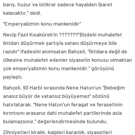
barış, huzur ve istikrar sadece hayalden ibaret
kalacaktır.” dedi.
“Emperyalizmin konu mankenidir”
Necip Fazıl Kısakürek’in ???????”Bizdeki muhalefet
iktidarı düşürmek şartıyla vatanı düşürmeye bile
razıdır” ifadesini anımsatan Bahçeli, “İktidara değil de
ülkesine muhalefet edenler siyasetin konusu olmaktan
çok emperyalizmin konu mankenidir.” görüşünü
paylaştı.
Bahçeli, 93 Harbi sırasında Nene Hatun’un “Bebeğim
anasız büyür de vatansız büyüyemez” sözünü
hatırlatarak, “Nene Hatun’un feragat ve ferasetinin
kırıntısını arasanız dahi muhalefet partilerinde asla
bulamazsınız.” değerlendirmesinde bulundu.
Zihniyetleri kiralık, kalpleri karanlık, siyasetleri