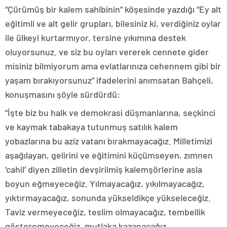
“Çürümüş bir kalem sahibinin” köşesinde yazdığı “Ey alt
eğitimli ve alt gelir grupları, bilesiniz ki, verdiğiniz oylar
ile ülkeyi kurtarmıyor, tersine yıkımına destek
oluyorsunuz. ve siz bu oyları vererek cennete gider
misiniz bilmiyorum ama evlatlarınıza cehennem gibi bir
yaşam bırakıyorsunuz” ifadelerini anımsatan Bahçeli,
konuşmasını şöyle sürdürdü:
“İşte biz bu halk ve demokrasi düşmanlarına, seçkinci
ve kaymak tabakaya tutunmuş satılık kalem
yobazlarına bu aziz vatanı bırakmayacağız. Milletimizi
aşağılayan, gelirini ve eğitimini küçümseyen, zımnen
‘cahil’ diyen zilletin devşirilmiş kalemşörlerine asla
boyun eğmeyeceğiz. Yılmayacağız, yıkılmayacağız,
yıktırmayacağız, sonunda yükseldikçe yükseleceğiz.
Taviz vermeyeceğiz, teslim olmayacağız, tembellik
gösteremeyeceğiz, mutlaka kazanacağız.