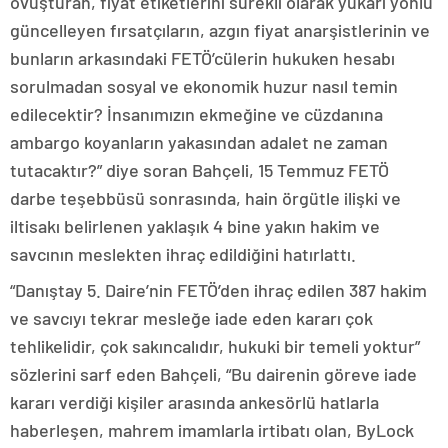
ovuşturan, fiyat etiketlerini sürekli olarak yukarı yönlü
güncelleyen fırsatçıların, azgın fiyat anarşistlerinin ve
bunların arkasındaki FETÖ’cülerin hukuken hesabı
sorulmadan sosyal ve ekonomik huzur nasıl temin
edilecektir? İnsanımızın ekmeğine ve cüzdanına
ambargo koyanların yakasından adalet ne zaman
tutacaktır?” diye soran Bahçeli, 15 Temmuz FETÖ
darbe teşebbüsü sonrasında, hain örgütle ilişki ve
iltisakı belirlenen yaklaşık 4 bine yakın hakim ve
savcının meslekten ihraç edildiğini hatırlattı.
“Danıştay 5. Daire’nin FETÖ’den ihraç edilen 387 hakim
ve savcıyı tekrar mesleğe iade eden kararı çok
tehlikelidir, çok sakıncalıdır, hukuki bir temeli yoktur”
sözlerini sarf eden Bahçeli, “Bu dairenin göreve iade
kararı verdiği kişiler arasında ankesörlü hatlarla
haberleşen, mahrem imamlarla irtibatı olan, ByLock