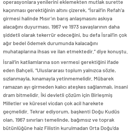
operasyonlara yenilerini eklemekten mutlak surette
kaçınması gerektiğinin altını çizerek, “İsrail’in Refah’a
girmesi halinde Mısır’ın barış anlaşmasını askıya
alacağını duyurması, 1967 ve 1973 savaşlarının daha
şiddetli olarak tekerrür edeceğini, bu defa İsrail’in çok
ağır bedel ödemek durumunda kalacağını
muhataplarına ihsas ve ilan etmektedir.” diye konuştu.
İsrail’in katliamlarına son vermesi gerektiğini ifade
eden Bahçeli, “Uluslararası toplum yalnızca sözle,
sızlanmayla, kınamayla yetinmemelidir. Mübarek
ramazan ayı girmeden kalıcı ateşkes sağlanmalı, insani
dram bitmelidir. İki devletli çözüm için Birleşmiş
Milletler ve küresel vicdan çok acil harekete
geçmelidir. Tekrar ediyorum, başkenti Doğu Kudüs
olan, 1967 sınırları temelinde, bağımsız ve toprak
bütünlüğüne haiz Filistin kurulmadan Orta Doğu’da