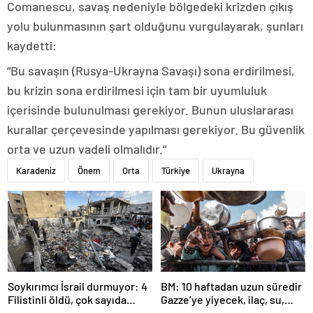
Comanescu, savaş nedeniyle bölgedeki krizden çıkış
yolu bulunmasının şart olduğunu vurgulayarak, şunları
kaydetti:
“Bu savaşın (Rusya-Ukrayna Savaşı) sona erdirilmesi,
bu krizin sona erdirilmesi için tam bir uyumluluk
içerisinde bulunulması gerekiyor. Bunun uluslararası
kurallar çerçevesinde yapılması gerekiyor. Bu güvenlik
orta ve uzun vadeli olmalıdır.”
Karadeniz
Önem
Orta
Türkiye
Ukrayna
Soykırımcı İsrail durmuyor: 4
BM: 10 haftadan uzun süredir
Filistinli öldü, çok sayıda
Gazze’ye yiyecek, ilaç, su,
yaralı var
çadır girmedi