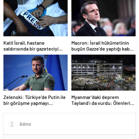
Katil İsrail, hastane
Macron: İsrail hükümetinin
saldırısında bir gazeteciyi
bugün Gazze’de yaptığı kabul
öldürdüğünü itiraf etti
edilemez
Zelenski: Türkiye’de Putin ile
Myanmar’daki deprem
bir görüşme yapmayı
Tayland’ı da vurdu: Ölenlerin
bekleyeceğiz
sayısı 96’ya çıktı