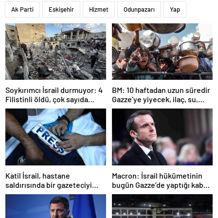
Ak Parti
Eskişehir
Hizmet
Odunpazarı
Yap
Soykırımcı İsrail durmuyor: 4
BM: 10 haftadan uzun süredir
Filistinli öldü, çok sayıda
Gazze’ye yiyecek, ilaç, su,
yaralı var
çadır girmedi
Katil İsrail, hastane
Macron: İsrail hükümetinin
saldırısında bir gazeteciyi
bugün Gazze’de yaptığı kabul
öldürdüğünü itiraf etti
edilemez