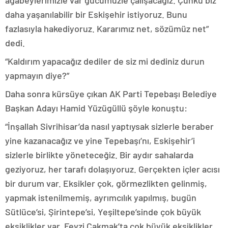
ağabeylerimizle var gücümüzle çalışacağız. Çünkü biz
daha yaşanılabilir bir Eskişehir istiyoruz. Bunu
fazlasıyla hakediyoruz. Kararımız net, sözümüz net”
dedi.
“Kaldırım yapacağız dediler de siz mi dediniz durun
yapmayın diye?”
Daha sonra kürsüye çıkan AK Parti Tepebaşı Belediye
Başkan Adayı Hamid Yüzügüllü şöyle konuştu:
“İnşallah Sivrihisar’da nasıl yaptıysak sizlerle beraber
yine kazanacağız ve yine Tepebaşı’nı, Eskişehir’i
sizlerle birlikte yöneteceğiz. Bir aydır sahalarda
geziyoruz, her tarafı dolaşıyoruz. Gerçekten içler acısı
bir durum var. Eksikler çok, görmezlikten gelinmiş,
yapmak istenilmemiş, ayrımcılık yapılmış, bugün
Sütlüce’si, Şirintepe’si, Yeşiltepe’sinde çok büyük
eksiklikler var, Fevzi Çakmak’ta çok büyük eksiklikler