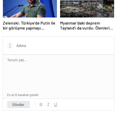
Zelenski: Türkiye’de Putin ile
Myanmar’daki deprem
bir görüşme yapmayı
Tayland’ı da vurdu: Ölenlerin
bekleyeceğiz
sayısı 96’ya çıktı
En az 10 karakter gerekli
Gönder