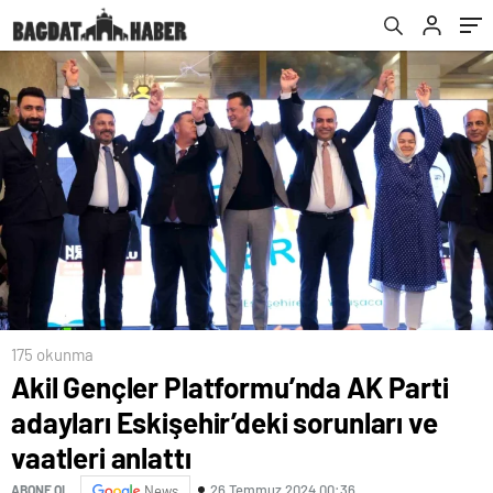
175 okunma
Akil Gençler Platformu’nda AK Parti
adayları Eskişehir’deki sorunları ve
vaatleri anlattı
26 Temmuz 2024 00:36
ABONE OL
News