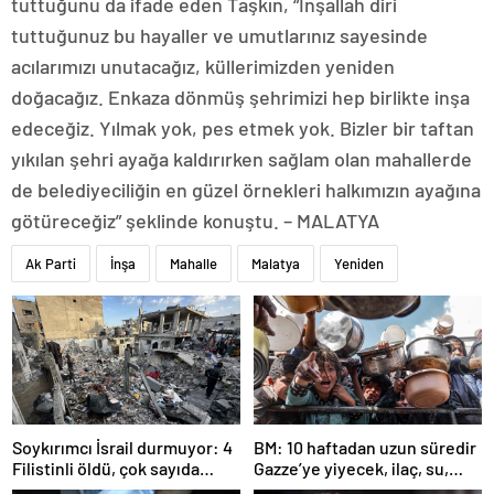
tuttuğunu da ifade eden Taşkın, “İnşallah diri
tuttuğunuz bu hayaller ve umutlarınız sayesinde
acılarımızı unutacağız, küllerimizden yeniden
doğacağız. Enkaza dönmüş şehrimizi hep birlikte inşa
edeceğiz. Yılmak yok, pes etmek yok. Bizler bir taftan
yıkılan şehri ayağa kaldırırken sağlam olan mahallerde
de belediyeciliğin en güzel örnekleri halkımızın ayağına
götüreceğiz” şeklinde konuştu. – MALATYA
Ak Parti
İnşa
Mahalle
Malatya
Yeniden
Soykırımcı İsrail durmuyor: 4
BM: 10 haftadan uzun süredir
Filistinli öldü, çok sayıda
Gazze’ye yiyecek, ilaç, su,
yaralı var
çadır girmedi