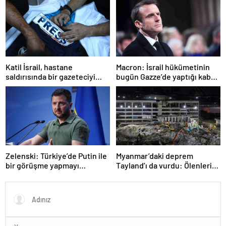
Katil İsrail, hastane
Macron: İsrail hükümetinin
saldırısında bir gazeteciyi
bugün Gazze’de yaptığı kabul
öldürdüğünü itiraf etti
edilemez
Zelenski: Türkiye’de Putin ile
Myanmar’daki deprem
bir görüşme yapmayı
Tayland’ı da vurdu: Ölenlerin
bekleyeceğiz
sayısı 96’ya çıktı