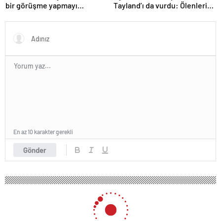
bir görüşme yapmayı
Tayland’ı da vurdu: Ölenlerin
bekleyeceğiz
sayısı 96’ya çıktı
En az 10 karakter gerekli
Gönder