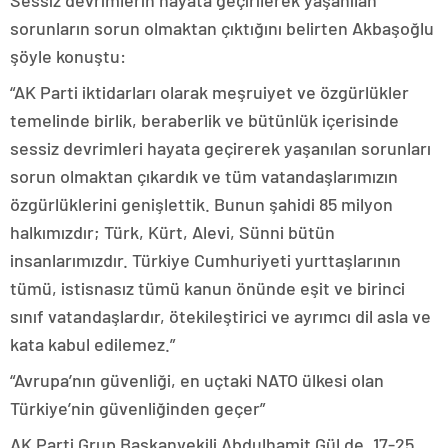
sorunların sorun olmaktan çıktığını belirten Akbaşoğlu
şöyle konuştu:
“AK Parti iktidarları olarak meşruiyet ve özgürlükler
temelinde birlik, beraberlik ve bütünlük içerisinde
sessiz devrimleri hayata geçirerek yaşanılan sorunları
sorun olmaktan çıkardık ve tüm vatandaşlarımızın
özgürlüklerini genişlettik. Bunun şahidi 85 milyon
halkımızdır; Türk, Kürt, Alevi, Sünni bütün
insanlarımızdır. Türkiye Cumhuriyeti yurttaşlarının
tümü, istisnasız tümü kanun önünde eşit ve birinci
sınıf vatandaşlardır, ötekileştirici ve ayrımcı dil asla ve
kata kabul edilemez.”
“Avrupa’nın güvenliği, en uçtaki NATO ülkesi olan
Türkiye’nin güvenliğinden geçer”
AK Parti Grup Başkanvekili Abdulhamit Gül de, 17-25