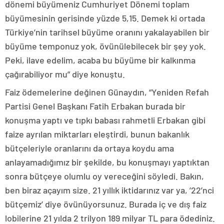
dönemi büyümeniz Cumhuriyet Dönemi toplam
büyümesinin gerisinde yüzde 5,15. Demek ki ortada
Türkiye’nin tarihsel büyüme oranını yakalayabilen bir
büyüme temponuz yok, övünülebilecek bir şey yok.
Peki, ilave edelim, acaba bu büyüme bir kalkınma
çağırabiliyor mu” diye konuştu.
Faiz ödemelerine değinen Günaydın, “Yeniden Refah
Partisi Genel Başkanı Fatih Erbakan burada bir
konuşma yaptı ve tıpkı babası rahmetli Erbakan gibi
faize ayrılan miktarları eleştirdi, bunun bakanlık
bütçeleriyle oranlarını da ortaya koydu ama
anlayamadığımız bir şekilde, bu konuşmayı yaptıktan
sonra bütçeye olumlu oy vereceğini söyledi. Bakın,
ben biraz açayım size. 21 yıllık iktidarınız var ya, ’22’nci
bütçemiz’ diye övünüyorsunuz. Burada iç ve dış faiz
lobilerine 21 yılda 2 trilyon 189 milyar TL para ödediniz.