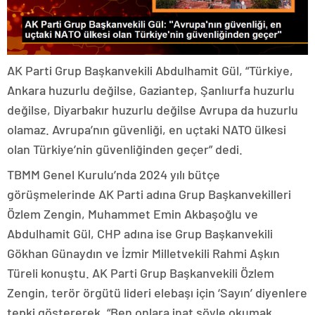
AK Parti Grup Başkanvekili Abdulhamit Gül, “Türkiye,
Ankara huzurlu değilse, Gaziantep, Şanlıurfa huzurlu
değilse, Diyarbakır huzurlu değilse Avrupa da huzurlu
olamaz. Avrupa’nın güvenliği, en uçtaki NATO ülkesi
olan Türkiye’nin güvenliğinden geçer” dedi.
TBMM Genel Kurulu’nda 2024 yılı bütçe
görüşmelerinde AK Parti adına Grup Başkanvekilleri
Özlem Zengin, Muhammet Emin Akbaşoğlu ve
Abdulhamit Gül, CHP adına ise Grup Başkanvekili
Gökhan Günaydın ve İzmir Milletvekili Rahmi Aşkın
Türeli konuştu. AK Parti Grup Başkanvekili Özlem
Zengin, terör örgütü lideri elebaşı için ‘Sayın’ diyenlere
tepki göstererek, “Ben onlara inat şöyle okumak