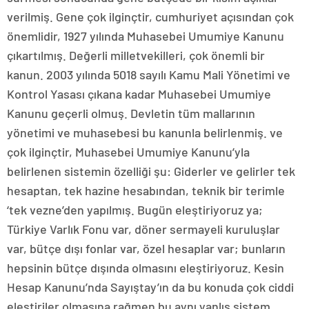
verilmiş. Gene çok ilginçtir, cumhuriyet açısından çok
önemlidir, 1927 yılında Muhasebei Umumiye Kanunu
çıkartılmış. Değerli milletvekilleri, çok önemli bir
kanun. 2003 yılında 5018 sayılı Kamu Mali Yönetimi ve
Kontrol Yasası çıkana kadar Muhasebei Umumiye
Kanunu geçerli olmuş. Devletin tüm mallarının
yönetimi ve muhasebesi bu kanunla belirlenmiş. ve
çok ilginçtir, Muhasebei Umumiye Kanunu’yla
belirlenen sistemin özelliği şu: Giderler ve gelirler tek
hesaptan, tek hazine hesabından, teknik bir terimle
‘tek vezne’den yapılmış. Bugün eleştiriyoruz ya;
Türkiye Varlık Fonu var, döner sermayeli kuruluşlar
var, bütçe dışı fonlar var, özel hesaplar var; bunların
hepsinin bütçe dışında olmasını eleştiriyoruz. Kesin
Hesap Kanunu’nda Sayıştay’ın da bu konuda çok ciddi
eleştiriler olmasına rağmen bu aynı yanlış sistem