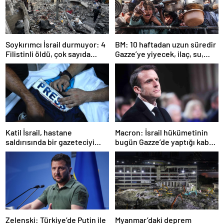
Soykırımcı İsrail durmuyor: 4
BM: 10 haftadan uzun süredir
Filistinli öldü, çok sayıda
Gazze’ye yiyecek, ilaç, su,
yaralı var
çadır girmedi
Katil İsrail, hastane
Macron: İsrail hükümetinin
saldırısında bir gazeteciyi
bugün Gazze’de yaptığı kabul
öldürdüğünü itiraf etti
edilemez
Zelenski: Türkiye’de Putin ile
Myanmar’daki deprem