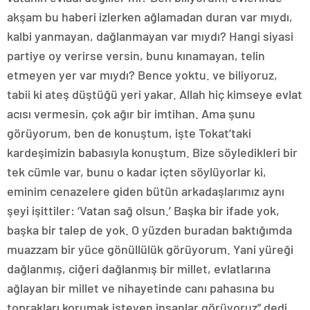
akşam bu haberi izlerken ağlamadan duran var mıydı,
kalbi yanmayan, dağlanmayan var mıydı? Hangi siyasi
partiye oy verirse versin, bunu kınamayan, telin
etmeyen yer var mıydı? Bence yoktu. ve biliyoruz,
tabii ki ateş düştüğü yeri yakar. Allah hiç kimseye evlat
acısı vermesin, çok ağır bir imtihan. Ama şunu
görüyorum, ben de konuştum, işte Tokat’taki
kardeşimizin babasıyla konuştum. Bize söyledikleri bir
tek cümle var, bunu o kadar içten söylüyorlar ki,
eminim cenazelere giden bütün arkadaşlarımız aynı
şeyi işittiler: ‘Vatan sağ olsun.’ Başka bir ifade yok,
başka bir talep de yok. O yüzden buradan baktığımda
muazzam bir yüce gönüllülük görüyorum. Yani yüreği
dağlanmış, ciğeri dağlanmış bir millet, evlatlarına
ağlayan bir millet ve nihayetinde canı pahasına bu
toprakları korumak isteyen insanlar görüyoruz” dedi.