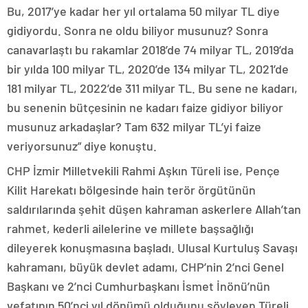
Bu, 2017’ye kadar her yıl ortalama 50 milyar TL diye
gidiyordu. Sonra ne oldu biliyor musunuz? Sonra
canavarlaştı bu rakamlar 2018’de 74 milyar TL, 2019’da
bir yılda 100 milyar TL, 2020’de 134 milyar TL, 2021’de
181 milyar TL, 2022’de 311 milyar TL. Bu sene ne kadarı,
bu senenin bütçesinin ne kadarı faize gidiyor biliyor
musunuz arkadaşlar? Tam 632 milyar TL’yi faize
veriyorsunuz” diye konuştu.
CHP İzmir Milletvekili Rahmi Aşkın Türeli ise, Pençe
Kilit Harekatı bölgesinde hain terör örgütünün
saldırılarında şehit düşen kahraman askerlere Allah’tan
rahmet, kederli ailelerine ve millete başsağlığı
dileyerek konuşmasına başladı. Ulusal Kurtuluş Savaşı
kahramanı, büyük devlet adamı, CHP’nin 2’nci Genel
Başkanı ve 2’nci Cumhurbaşkanı İsmet İnönü’nün
vefatının 50’nci yıl dönümü olduğunu söyleyen Türeli,