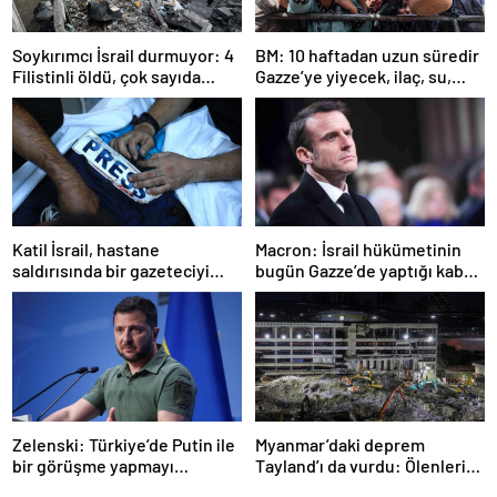
Soykırımcı İsrail durmuyor: 4
BM: 10 haftadan uzun süredir
Filistinli öldü, çok sayıda
Gazze’ye yiyecek, ilaç, su,
yaralı var
çadır girmedi
Katil İsrail, hastane
Macron: İsrail hükümetinin
saldırısında bir gazeteciyi
bugün Gazze’de yaptığı kabul
öldürdüğünü itiraf etti
edilemez
Zelenski: Türkiye’de Putin ile
Myanmar’daki deprem
bir görüşme yapmayı
Tayland’ı da vurdu: Ölenlerin
bekleyeceğiz
sayısı 96’ya çıktı