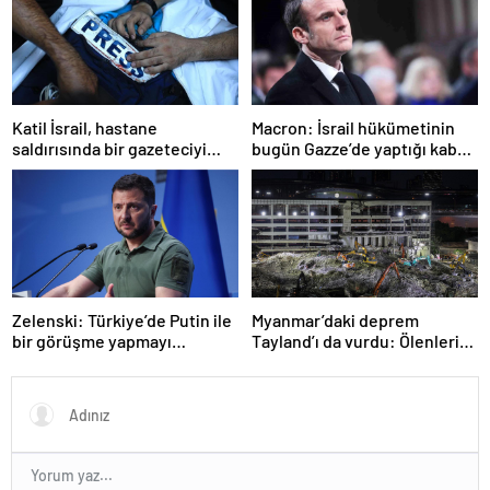
Katil İsrail, hastane
Macron: İsrail hükümetinin
saldırısında bir gazeteciyi
bugün Gazze’de yaptığı kabul
öldürdüğünü itiraf etti
edilemez
Zelenski: Türkiye’de Putin ile
Myanmar’daki deprem
bir görüşme yapmayı
Tayland’ı da vurdu: Ölenlerin
bekleyeceğiz
sayısı 96’ya çıktı