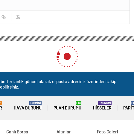
berleri anlık güncel olarak e-posta adresiniz üzerinden takip
ebilirsiniz.
K
TAHMİNİ
LİG
EKONOMİ
E
R
HAVA DURUMU
PUAN DURUMU
HISSELER
PARI
Canlı Borsa
Altınlar
Foto Galeri