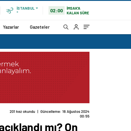
İMSAK'A
İSTANBUL
02:00
KALAN SÜRE
°
Yazarlar
Gazeteler
201 kez okundu
|
Güncelleme: 16 Ağustos 2024
00:55
açıklandı mı? On