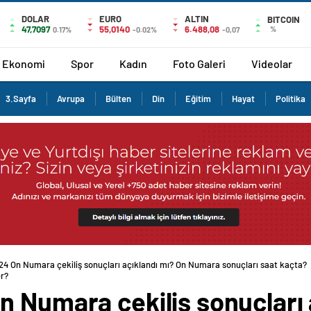
DOLAR
EURO
ALTIN
BITCOIN
47,7097
55,0140
6.488,08
%
0.17%
-0.02%
-0,07
Ekonomi
Spor
Kadın
Foto Galeri
Videolar
3.Sayfa
Avrupa
Bülten
Din
Eğitim
Hayat
Politika
24 On Numara çekiliş sonuçları açıklandı mı? On Numara sonuçları saat kaçta?
r?
n Numara çekiliş sonuçları 