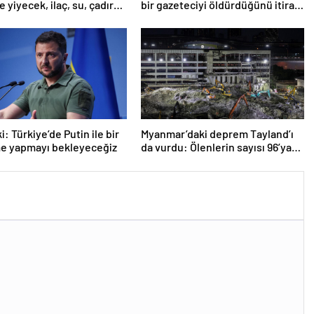
 yiyecek, ilaç, su, çadır
bir gazeteciyi öldürdüğünü itiraf
i
etti
: Türkiye’de Putin ile bir
Myanmar’daki deprem Tayland’ı
e yapmayı bekleyeceğiz
da vurdu: Ölenlerin sayısı 96’ya
çıktı