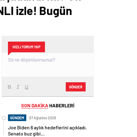
LI izle! Bugün
HIZLI YORUM YAP
GÖNDER
SON DAKİKA
HABERLERİ
GÜNDEM
07 Ağustos 2026
Joe Biden 6 aylık hedeflerini açıkladı.
Senato buz gibi…