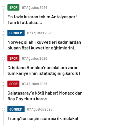
SPOR
07 Ağustos 2026
En fazla kızaran takım Antalyaspor!
Tam 5 futbolcu….
GÜNDEM
07 Ağustos 2026
Norweç silahlı kuvvetleri kadınlardan
oluşan özel kuvvetler eğitimlerini
başlattı.
SPOR
07 Ağustos 2026
Cristiano Ronaldo’nun akıllara zarar
tüm kariyerinin istatistiğini çıkardık !
SPOR
07 Ağustos 2026
Galatasaray’a kötü haber! Monaco’dan
flaş Onyekuru kararı.
GÜNDEM
07 Ağustos 2026
Trump’tan seçim sonrası ilk mülakat