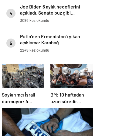
Joe Biden 6 aylık hedeflerini
açıkladı. Senato buz gibi…
4
3096 kez okundu
Putin’den Ermenistan’ı yıkan
açıklama: Karabağ
5
Azerbaycan’ın ayrılmaz bir
2249 kez okundu
parçasıdır!
Soykırımcı İsrail
BM: 10 haftadan
durmuyor: 4
uzun süredir
Filistinli öldü, çok
Gazze’ye yiyecek,
sayıda yaralı var
ilaç, su, çadır
girmedi