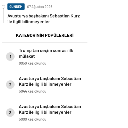
GÜNDEM
07 Ağustos 2026
Avusturya başbakanı Sebastian Kurz
ile ilgili bilinmeyenler
KATEGORİNİN POPÜLERLERİ
Trump’tan seçim sonrası ilk
mülakat
1
8059 kez okundu
Avusturya başbakanı Sebastian
Kurz ile ilgili bilinmeyenler
2
5044 kez okundu
Avusturya başbakanı Sebastian
Kurz ile ilgili bilinmeyenler
3
5000 kez okundu