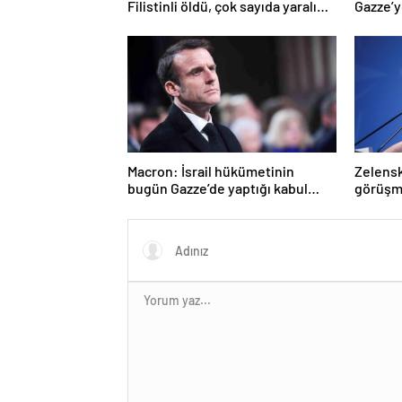
Filistinli öldü, çok sayıda yaralı
Gazze’ye
var
girmed
Macron: İsrail hükümetinin
Zelenski
bugün Gazze’de yaptığı kabul
görüşm
edilemez