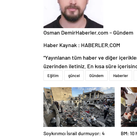
Osman Demir
Haberler.com – Gündem
Haber Kaynak : HABERLER.COM
“Yayınlanan tüm haber ve diğer içerikler i
üzerinden iletiniz. En kısa süre içerisin
Eğitim
güncel
Gündem
Haberler
Soykırımcı İsrail durmuyor: 4
BM: 10 