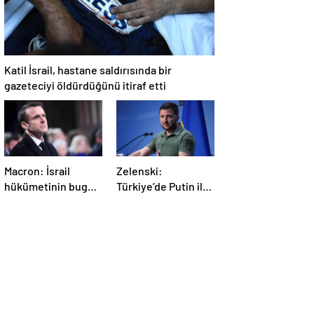
Katil İsrail, hastane saldırısında bir
gazeteciyi öldürdüğünü itiraf etti
Macron: İsrail
Zelenski:
hükümetinin bugün
Türkiye’de Putin ile
Gazze’de yaptığı
bir görüşme
kabul edilemez
yapmayı
bekleyeceğiz