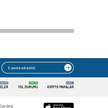
KONOMİ
TRAFİK
CANLI
TELER
YOL DURUMU
KRIPTO PARALAR
Üye Giriş