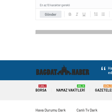
En az 10 karakter gerekli
Gönder
Ha
ed
CANLI
ANLIK
GÜNLÜ
BORSA
NAMAZ VAKITLERI
GAZETELE
Hava Durumu Dark
Canlı Tv Dark