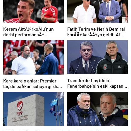
Kerem AktÃ¼rkoÄlu’nun
Fatih Terim ve Merih Demiral
derbi performansÄ±
karÅÄ± karÅÄ±ya geldi: Al
Portekiz’i bÃ¼yÃ¼ledi:
Shabab, Al Ahli’yi maÄlup etti
“Harry Potter Ã§Ä±ldÄ±rttÄ±!”
Transferde flaş iddia!
Kare kare o anlar: Premier
Fenerbahçe’nin eski kaptanı
Lig’de baÅkan sahaya girdi,
Beşiktaş’a önerildi
teknik direktÃ¶rÃ¼
azarladÄ±!