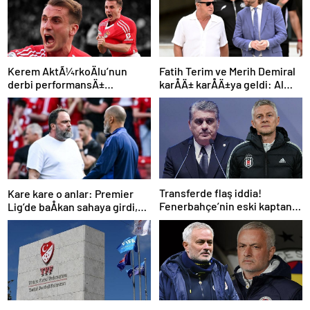
Kerem AktÃ¼rkoÄlu’nun
Fatih Terim ve Merih Demiral
derbi performansÄ±
karÅÄ± karÅÄ±ya geldi: Al
Portekiz’i bÃ¼yÃ¼ledi:
Shabab, Al Ahli’yi maÄlup etti
“Harry Potter Ã§Ä±ldÄ±rttÄ±!”
Transferde flaş iddia!
Kare kare o anlar: Premier
Fenerbahçe’nin eski kaptanı
Lig’de baÅkan sahaya girdi,
Beşiktaş’a önerildi
teknik direktÃ¶rÃ¼
azarladÄ±!