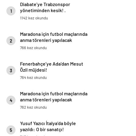
Diabate’ye Trabzonspor
yönetiminden kesik! .
1
1142 kez okundu
Maradona için futbol maçlarında
anma törenleri yapılacak
2
766 kez okundu
Fenerbahçe’ye Ada’dan Mesut
Özil müjdesi!
3
764 kez okundu
Maradona için futbol maçlarında
anma törenleri yapılacak
4
762 kez okundu
Yusuf Yazıcı İtalya’da böyle
yazıldı: O bir sanatçı!
5