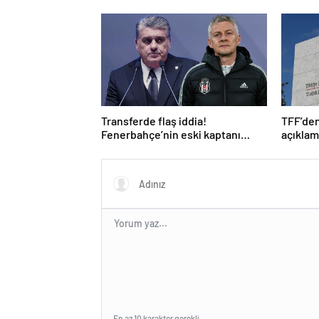
bÃ¼yÃ¼ledi: “Harry Potter
Shabab, 
Ã§Ä±ldÄ±rttÄ±!”
Transferde flaş iddia!
TFF’den
Fenerbahçe’nin eski kaptanı
açıklam
Beşiktaş’a önerildi
En az 10 karakter gerekli