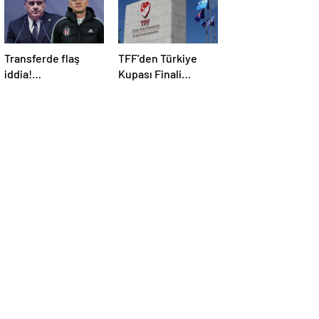
Transferde flaş
TFF’den Türkiye
iddia!
Kupası Finali
Fenerbahçe’nin
açıklaması!
eski kaptanı
Beşiktaş’a önerildi