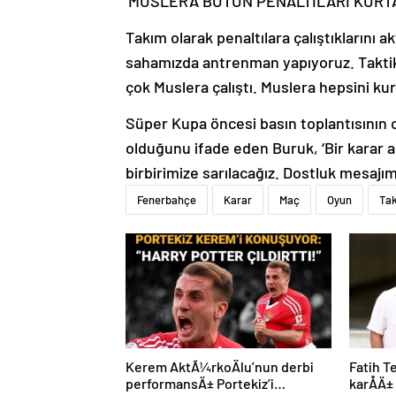
‘MUSLERA BÜTÜN PENALTILARI KURTA
Takım olarak penaltılara çalıştıklarını
sahamızda antrenman yapıyoruz. Taktik 
çok Muslera çalıştı. Muslera hepsini kur
Süper Kupa öncesi basın toplantısının o
olduğunu ifade eden Buruk, ‘Bir karar alı
birbirimize sarılacağız. Dostluk mesajım
Fenerbahçe
Karar
Maç
Oyun
Ta
Kerem AktÃ¼rkoÄlu’nun derbi
Fatih T
performansÄ± Portekiz’i
karÅÄ±