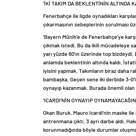
‘İKİ TAKIM DA BEKLENTİNİN ALTINDA K
Fenerbahçe ile ligde oynadıkları karşıl
çıkarmasının sebeplerinin sorulması üze
‘Bayern Münih’e de Fenerbahçe’ye karş
çıkmak istedi. Bu da ikili mücadeleye s
yarı yüzde 60’ın üzerinde top bizdeydi. 
anlamda beklentinin altında kaldı. İstat
iyisini yapmak. Takımların biraz daha r
bambaşka. Geçen sene iki derbide 3-0’lık
oynayıp kazanmak. Burada önemli olan 
‘ICARDI’NİN OYNAYIP OYNAMAYACAĞI
Okan Buruk, Mauro Icardi’nin maske ile 
antrenmana çıktı. 3 ayrı darbe aldı. H
korunmadığında böyle durumlar oluşmas