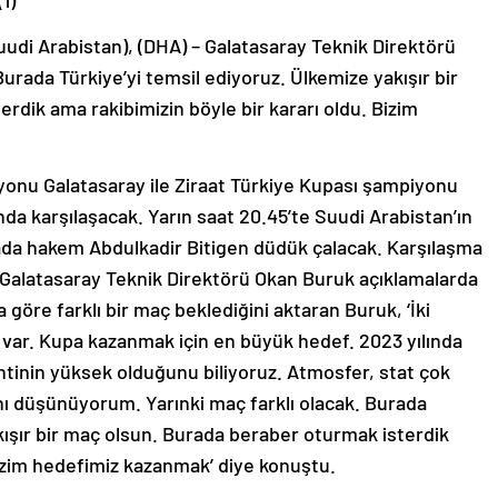
di Arabistan), (DHA) – Galatasaray Teknik Direktörü
Burada Türkiye’yi temsil ediyoruz. Ülkemize yakışır bir
dik ama rakibimizin böyle bir kararı oldu. Bizim
nu Galatasaray ile Ziraat Türkiye Kupası şampiyonu
a karşılaşacak. Yarın saat 20.45’te Suudi Arabistan’ın
da hakem Abdulkadir Bitigen düdük çalacak. Karşılaşma
 Galatasaray Teknik Direktörü Okan Buruk açıklamalarda
göre farklı bir maç beklediğini aktaran Buruk, ‘İki
ı var. Kupa kazanmak için en büyük hedef. 2023 yılında
ntinin yüksek olduğunu biliyoruz. Atmosfer, stat çok
ı düşünüyorum. Yarınki maç farklı olacak. Burada
kışır bir maç olsun. Burada beraber oturmak isterdik
Bizim hedefimiz kazanmak’ diye konuştu.