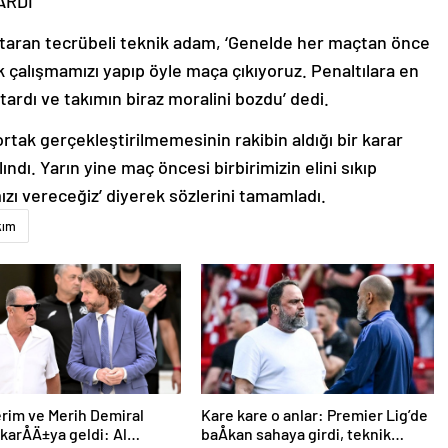
RDI’
 aktaran tecrübeli teknik adam, ‘Genelde her maçtan önce
çalışmamızı yapıp öyle maça çıkıyoruz. Penaltılara en
tardı ve takımın biraz moralini bozdu’ dedi.
rtak gerçekleştirilmemesinin rakibin aldığı bir karar
ndı. Yarın yine maç öncesi birbirimizin elini sıkıp
ızı vereceğiz’ diyerek sözlerini tamamladı.
kım
erim ve Merih Demiral
Kare kare o anlar: Premier Lig’de
 karÅÄ±ya geldi: Al
baÅkan sahaya girdi, teknik