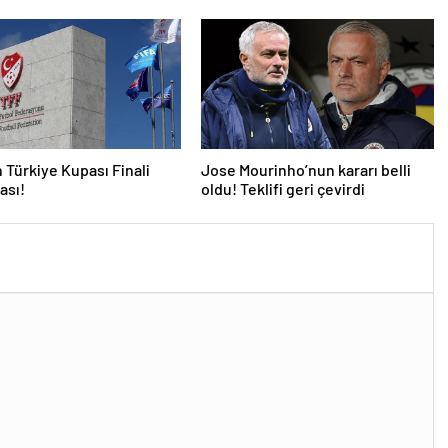
Al Ahli’yi maÄlup etti
direktÃ¶rÃ¼ azarladÄ±!
 Türkiye Kupası Finali
Jose Mourinho’nun kararı belli
ası!
oldu! Teklifi geri çevirdi