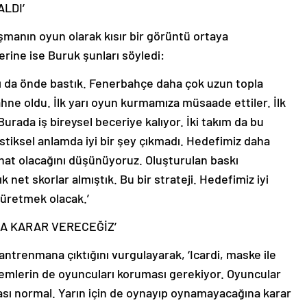
ALDI’
aşmanın oyun olarak kısır bir görüntü ortaya
rine ise Buruk şunları söyledi:
ı da önde bastık. Fenerbahçe daha çok uzun topla
ahne oldu. İlk yarı oyun kurmamıza müsaade ettiler. İlk
Burada iş bireysel beceriye kalıyor. İki takım da bu
istiksel anlamda iyi bir şey çıkmadı. Hedefimiz daha
ahat olacağını düşünüyoruz. Oluşturulan baskı
 net skorlar almıştık. Bu bir strateji. Hedefimiz iyi
üretmek olacak.’
NA KARAR VERECEĞİZ’
antrenmana çıktığını vurgulayarak, ‘Icardi, maske ile
akemlerin de oyuncuları koruması gerekiyor. Oyuncular
ı normal. Yarın için de oynayıp oynamayacağına karar