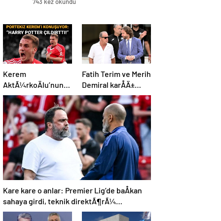
743 kez okundu
Kerem
Fatih Terim ve Merih
AktÃ¼rkoÄlu’nun
Demiral karÅÄ±
derbi performansÄ±
karÅÄ±ya geldi: Al
Portekiz’i
Shabab, Al Ahli’yi
bÃ¼yÃ¼ledi:
maÄlup etti
“Harry Potter
Ã§Ä±ldÄ±rttÄ±!”
Kare kare o anlar: Premier Lig’de baÅkan
sahaya girdi, teknik direktÃ¶rÃ¼
azarladÄ±!