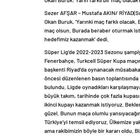
Sezer AFŞAR – Mustafa AKIN/ RİYAD(Suu
Okan Buruk, ‘Yarınki maç farklı olacak. 
maç olsun. Burada beraber oturmak ister
hedefimiz kazanmak’ dedi.
Süper Lig’de 2022-2023 Sezonu şampiyo
Fenerbahçe, Turkcell Süper Kupa maçınd
başkenti Riyad’da oynanacak müsabaka
öncesi düzenlenen basın toplantısında
bulundu. Ligde oynadıkları karşılaşmaya 
büyük takım, tarihinde çok fazla kupas
ikinci kupayı kazanmak istiyoruz. Bekle
güzel. Bunun maça olumlu yansıyacağın
Türkiye’yi temsil ediyoruz. Ülkemize ya
ama rakibimizin böyle bir kararı oldu. 