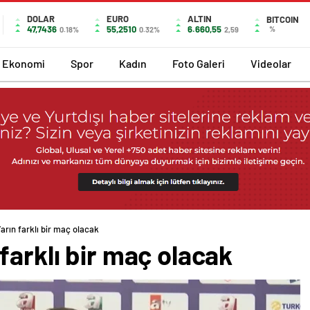
DOLAR
EURO
ALTIN
BITCOIN
47,7436
55,2510
6.660,55
%
0.18%
0.32%
2,59
Ekonomi
Spor
Kadın
Foto Galeri
Videolar
arın farklı bir maç olacak
farklı bir maç olacak