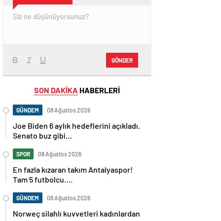
GÖNDER
SON DAKİKA
HABERLERİ
GÜNDEM
08 Ağustos 2026
Joe Biden 6 aylık hedeflerini açıkladı.
Senato buz gibi…
SPOR
08 Ağustos 2026
En fazla kızaran takım Antalyaspor!
Tam 5 futbolcu….
GÜNDEM
08 Ağustos 2026
Norweç silahlı kuvvetleri kadınlardan