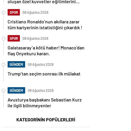
oluşan özel kuvvetler eğitimlerini
başlattı.
SPOR
08 Ağustos 2026
Cristiano Ronaldo’nun akıllara zarar
tüm kariyerinin istatistiğini çıkardık !
SPOR
08 Ağustos 2026
Galatasaray’a kötü haber! Monaco’dan
flaş Onyekuru kararı.
GÜNDEM
08 Ağustos 2026
Trump’tan seçim sonrası ilk mülakat
GÜNDEM
08 Ağustos 2026
Avusturya başbakanı Sebastian Kurz
ile ilgili bilinmeyenler
KATEGORİNİN POPÜLERLERİ