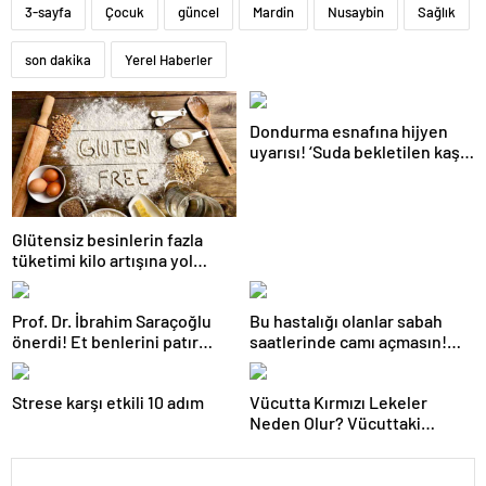
3-sayfa
Çocuk
güncel
Mardin
Nusaybin
Sağlık
son dakika
Yerel Haberler
Dondurma esnafına hijyen
uyarısı! ‘Suda bekletilen kaşık
çapraz bulaşmaya neden
olabilir’
Glütensiz besinlerin fazla
tüketimi kilo artışına yol
açabilir
Prof. Dr. İbrahim Saraçoğlu
Bu hastalığı olanlar sabah
önerdi! Et benlerini patır
saatlerinde camı açmasın!
patır döküyor! ’15-20 DAKİKA
Burun tıkanıklığı, hapşırık,
BEKLETMEK YETİYOR!’
kaşıntı, öksürük… Meğer
Strese karşı etkili 10 adım
Vücutta Kırmızı Lekeler
tetikliyormuş
Neden Olur? Vücuttaki
Kırmızı Lekeler noktalar Nasıl
Geçer?