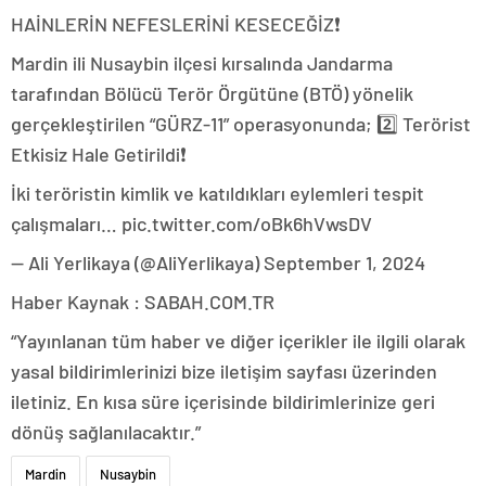
HAİNLERİN NEFESLERİNİ KESECEĞİZ❗️
Mardin ili Nusaybin ilçesi kırsalında Jandarma
tarafından Bölücü Terör Örgütüne (BTÖ) yönelik
gerçekleştirilen “GÜRZ-11” operasyonunda; 2️⃣ Terörist
Etkisiz Hale Getirildi❗️
İki teröristin kimlik ve katıldıkları eylemleri tespit
çalışmaları… pic.twitter.com/oBk6hVwsDV
— Ali Yerlikaya (@AliYerlikaya) September 1, 2024
Haber Kaynak : SABAH.COM.TR
“Yayınlanan tüm haber ve diğer içerikler ile ilgili olarak
yasal bildirimlerinizi bize iletişim sayfası üzerinden
iletiniz. En kısa süre içerisinde bildirimlerinize geri
dönüş sağlanılacaktır.”
Mardin
Nusaybin