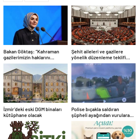
Bakan Göktaş: “Kahraman
Şehit aileleri ve gazilere
gazilerimizin haklarını
yönelik düzenleme teklifi
güçlendiren yeni bir dönemin
Meclis’te kabul edildi
kapılarını aralıyoruz”
İzmir’deki eski DGM binaları
Polise bıçakla saldıran
kütüphane olacak
şüpheli ayağından vurularak
yakalandı