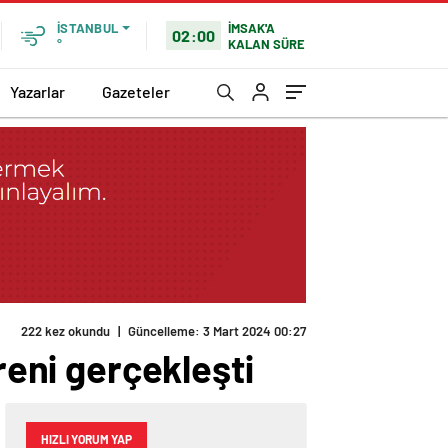
İMSAK'A
İSTANBUL
02:00
KALAN SÜRE
°
Yazarlar
Gazeteler
222 kez okundu
|
Güncelleme: 3 Mart 2024 00:27
reni gerçekleşti
HIZLI YORUM YAP