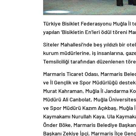
Türkiye Bisiklet Federasyonu Muğla İl tem
yapılan ‘Bisikletin En’leri ödül töreni
Siteler Mahallesi’nde beş yıldızlı bir o
kurum müdürlerine, iş insanlarına, gazete
Temsilciliği tarafından düzenlenen tören
Marmaris Ticaret Odası, Marmaris Beledi
ve İl Gençlik ve Spor Müdürlüğü destekl
Murat Kahraman, Muğla İl Jandarma Ko
Müdürü Ali Canbolat, Muğla Üniversitesi 
ve Spor Müdürü Kazım Açıkbaş, Muğla İl
Kaymakamı Nurullah Kaya, Ula Kaymak
Önder Böke, Marmaris Belediye Başkan 
Başkanı Zekiye İpçi, Marmaris İlçe Ge