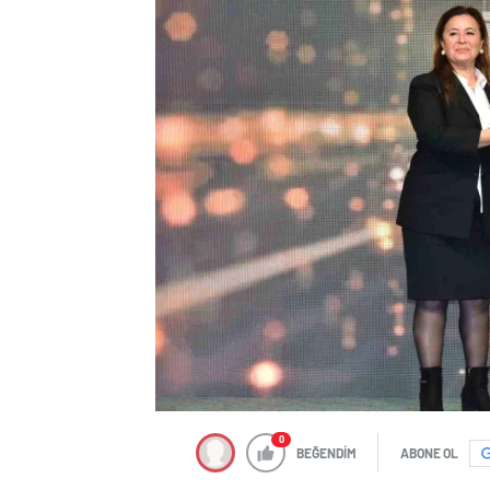
0
BEĞENDİM
ABONE OL