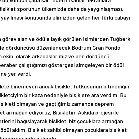
 Bisiklet sporunun ülkemizde daha da yaygınlaşması,
ne yayılması konusunda elimizden gelen her türlü çabayı
da görev alan ve ödüle layık görülen isimlerden Tuğberk
ne de dördüncüsü düzenlenecek Bodrum Gran Fondo
n ekibi olarak arkadaşlarımız ve ben dördüncü
aber çalıştığımızı göstergesi simgeleyen bir ödül
ine yer verdi.
iklete binemeyen ancak bisiklet tutkusunun bitmediğini
ikletçiyim bir kaza nedeniyle bisiklete ara verdim. Bu
bisikleti olmayan ve geçtiğimiz zamanda deprem
t armağan ediyoruz. Bisikletim Askıda projesi ile
letlerini bağışlayarak bisikleti biz çocuklara armağan
ödül aldım. Bisiklet sahibi olmayan çocuklara bisiklet
lendirmesinde bulundu.