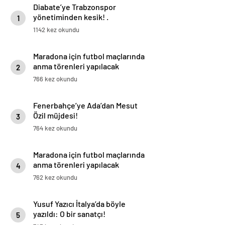
Diabate’ye Trabzonspor
yönetiminden kesik! .
1
1142 kez okundu
Maradona için futbol maçlarında
anma törenleri yapılacak
2
766 kez okundu
Fenerbahçe’ye Ada’dan Mesut
Özil müjdesi!
3
764 kez okundu
Maradona için futbol maçlarında
anma törenleri yapılacak
4
762 kez okundu
Yusuf Yazıcı İtalya’da böyle
yazıldı: O bir sanatçı!
5