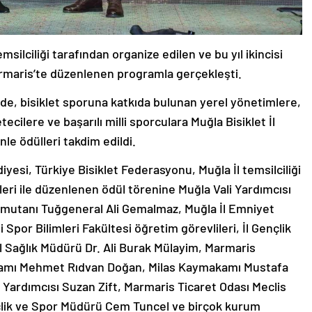
silciliği tarafından organize edilen ve bu yıl ikincisi
 Marmaris’te düzenlenen programla gerçekleşti.
telde, bisiklet sporuna katkıda bulunan yerel yönetimlere,
cilere ve başarılı milli sporculara Muğla Bisiklet İl
le ödülleri takdim edildi.
yesi, Türkiye Bisiklet Federasyonu, Muğla İl temsilciliği
eri ile düzenlenen ödül törenine Muğla Vali Yardımcısı
mutanı Tuğgeneral Ali Gemalmaz, Muğla İl Emniyet
Spor Bilimleri Fakültesi öğretim görevlileri, İl Gençlik
 Sağlık Müdürü Dr. Ali Burak Mülayim, Marmaris
amı Mehmet Rıdvan Doğan, Milas Kaymakamı Mustafa
Yardımcısı Suzan Zift, Marmaris Ticaret Odası Meclis
nçlik ve Spor Müdürü Cem Tuncel ve birçok kurum