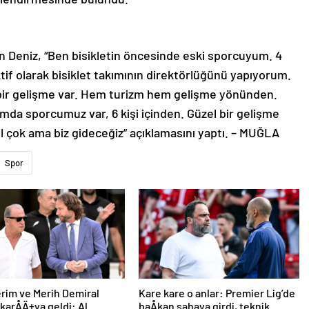
n Deniz, “Ben bisikletin öncesinde eski sporcuyum. 4
ktif olarak bisiklet takımının direktörlüğünü yapıyorum.
 bir gelişme var. Hem turizm hem gelişme yönünden.
akımda sporcumuz var, 6 kişi içinden. Güzel bir gelişme
ol çok ama biz gideceğiz” açıklamasını yaptı. – MUĞLA
Spor
erim ve Merih Demiral
Kare kare o anlar: Premier Lig’de
 karÅÄ±ya geldi: Al
baÅkan sahaya girdi, teknik