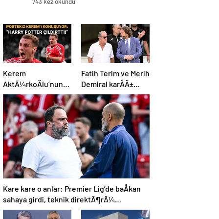
743 kez okundu
Kerem
Fatih Terim ve Merih
AktÃ¼rkoÄlu’nun
Demiral karÅÄ±
derbi performansÄ±
karÅÄ±ya geldi: Al
Portekiz’i
Shabab, Al Ahli’yi
bÃ¼yÃ¼ledi:
maÄlup etti
“Harry Potter
Ã§Ä±ldÄ±rttÄ±!”
Kare kare o anlar: Premier Lig’de baÅkan
sahaya girdi, teknik direktÃ¶rÃ¼
azarladÄ±!