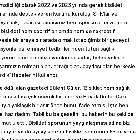
silciliği olarak 2022 ve 2023 yılında gerek bisiklet
nlarında destek veren kurum, kuruluş, STK’lar ve
leştirdik. Tabii asıl amacımız hem sporcularımızı, hem
 bisikleti hem sportif anlamda hem de rekreatif
le bir araya bir arada olmak istediğimiz bir geceydi
asyonlarda, emniyet tedbirlerinden tutun sağlık
e yeme içme organizasyonlarına kadar, belediyelerin
şarımızın mimarı olan, ortağı olan, paydaşı olan herkesle
rdik” ifadelerini kullandı.
le ödül alan gazeteci Bülent Güler, “Bisiklet hem sağlık
ruma adına çok önemli bir spor ve Büyük Önder Gazi
yla yaklaşık bir asır önce bunu ifade etmiş. İşte ben
l hazırladım. Tabii bu belgeselin, bu haberin bu şekilde
mutlu etti. Bisiklet sporunun yaygınlaşması adına biz
şüyor ve dolayısıyla bizim bisiklet sporunun 85 milyona
e bu konuda çaba sarf eden insanları ekranlara