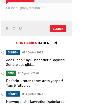
GÖNDER
SON DAKİKA
HABERLERİ
GÜNDEM
09 Ağustos 2026
Joe Biden 6 aylık hedeflerini açıkladı.
Senato buz gibi…
SPOR
09 Ağustos 2026
En fazla kızaran takım Antalyaspor!
Tam 5 futbolcu….
GÜNDEM
09 Ağustos 2026
Norweç silahlı kuvvetleri kadınlardan