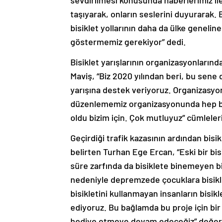
taşıyarak, onların seslerini duyurarak.
bisiklet yollarının daha da ülke geneli
göstermemiz gerekiyor” dedi.
Bisiklet yarışlarının organizasyonların
Maviş, “Biz 2020 yılından beri, bu se
yarışına destek veriyoruz. Organizasyo
düzenlememiz organizasyonunda hep ber
oldu bizim için. Çok mutluyuz” cümleler
Geçirdiği trafik kazasının ardından bis
belirten Turhan Ege Ercan, “Eski bir bis
süre zarfında da bisiklete binemeyen 
nedeniyle depremzede çocuklara bisikle
bisikletini kullanmayan insanların bisik
ediyoruz. Bu bağlamda bu proje için bir 
hediye etmeye devam edeceğiz” değer