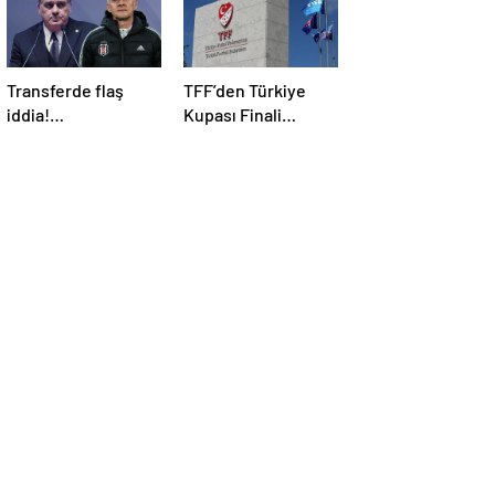
Transferde flaş
TFF’den Türkiye
iddia!
Kupası Finali
Fenerbahçe’nin
açıklaması!
eski kaptanı
Beşiktaş’a önerildi