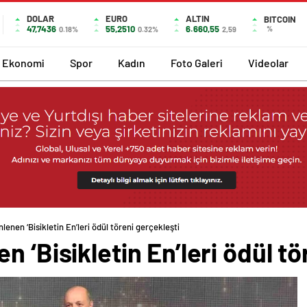
DOLAR
EURO
ALTIN
BITCOIN
47,7436
55,2510
6.660,55
%
0.18%
0.32%
2,59
Ekonomi
Spor
Kadın
Foto Galeri
Videolar
lenen ‘Bisikletin En’leri ödül töreni gerçekleşti
 ‘Bisikletin En’leri ödül tö