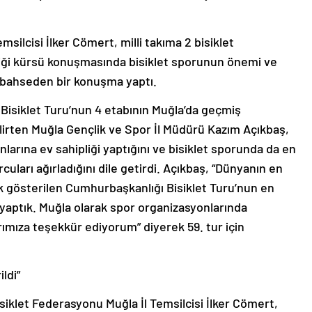
msilcisi İlker Cömert, milli takıma 2 bisiklet
tiği kürsü konuşmasında bisiklet sporunun önemi ve
n bahseden bir konuşma yaptı.
Bisiklet Turu’nun 4 etabının Muğla’da geçmiş
lirten Muğla Gençlik ve Spor İl Müdürü Kazım Açıkbaş,
larına ev sahipliği yaptığını ve bisiklet sporunda da en
uları ağırladığını dile getirdi. Açıkbaş, “Dünyanın en
rak gösterilen Cumhurbaşkanlığı Bisiklet Turu’nun en
i yaptık. Muğla olarak spor organizasyonlarında
ımıza teşekkür ediyorum” diyerek 59. tur için
ldi”
iklet Federasyonu Muğla İl Temsilcisi İlker Cömert,