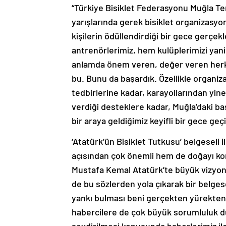
“Türkiye Bisiklet Federasyonu Muğla Tem
yarışlarında gerek bisiklet organizasyo
kişilerin ödüllendirdiği bir gece gerçek
antrenörlerimiz, hem kulüplerimizi yani
anlamda önem veren, değer veren herkes
bu. Bunu da başardık. Özellikle organiz
tedbirlerine kadar, karayollarından yin
verdiği desteklere kadar, Muğla’daki ba
bir araya geldiğimiz keyifli bir gece geçi
‘Atatürk’ün Bisiklet Tutkusu’ belgeseli i
açısından çok önemli hem de doğayı ko
Mustafa Kemal Atatürk’te büyük vizyonu
de bu sözlerden yola çıkarak bir belgese
yankı bulması beni gerçekten yürekten 
habercilere de çok büyük sorumluluk dü
sevdirilmesi konusunda haberlerimiz il