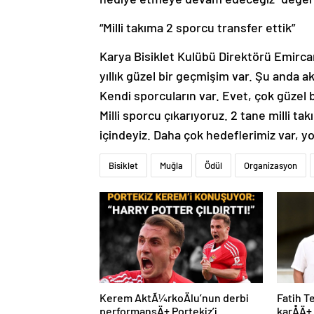
“Milli takıma 2 sporcu transfer ettik”
Karya Bisiklet Kulübü Direktörü Emirca
yıllık güzel bir geçmişim var. Şu anda a
Kendi sporcuların var. Evet, çok güzel
Milli sporcu çıkarıyoruz. 2 tane milli t
içindeyiz. Daha çok hedeflerimiz var, y
Bisiklet
Muğla
Ödül
Organizasyon
Kerem AktÃ¼rkoÄlu’nun derbi
Fatih T
performansÄ± Portekiz’i
karÅÄ±