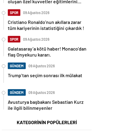
oluşan özel kuvvetler eğitimlerini
başlattı.
SPOR
09 Ağustos 2026
Cristiano Ronaldo’nun akıllara zarar
tüm kariyerinin istatistiğini çıkardık !
SPOR
09 Ağustos 2026
Galatasaray’a kötü haber! Monaco’dan
flaş Onyekuru kararı.
GÜNDEM
09 Ağustos 2026
Trump’tan seçim sonrası ilk mülakat
GÜNDEM
09 Ağustos 2026
Avusturya başbakanı Sebastian Kurz
ile ilgili bilinmeyenler
KATEGORİNİN POPÜLERLERİ