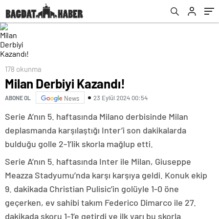
178 okunma
Milan Derbiyi Kazandı!
23 Eylül 2024 00:54
ABONE OL
News
Serie A’nın 5. haftasında Milano derbisinde Milan
deplasmanda karşılaştığı Inter’i son dakikalarda
bulduğu golle 2-1’lik skorla mağlup etti.
Serie A’nın 5. haftasında Inter ile Milan, Giuseppe
Meazza Stadyumu’nda karşı karşıya geldi. Konuk ekip
9. dakikada Christian Pulisic’in golüyle 1-0 öne
geçerken, ev sahibi takım Federico Dimarco ile 27.
dakikada skoru 1-1’e getirdi ve ilk yarı bu skorla