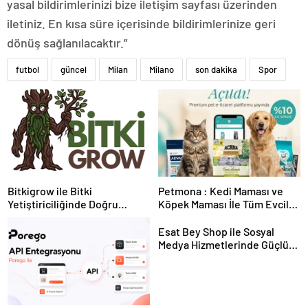
yasal bildirimlerinizi bize iletişim sayfası üzerinden
iletiniz. En kısa süre içerisinde bildirimlerinize geri
dönüş sağlanılacaktır.”
futbol
güncel
Milan
Milano
son dakika
Spor
Bitkigrow ile Bitki
Petmona : Kedi Maması ve
Yetiştiriciliğinde Doğru
Köpek Maması İle Tüm Evcil
Ekipman ve Ürün Seçimi
Hayvan Ürünleri
Esat Bey Shop ile Sosyal
Medya Hizmetlerinde Güçlü
Panel Deneyimi