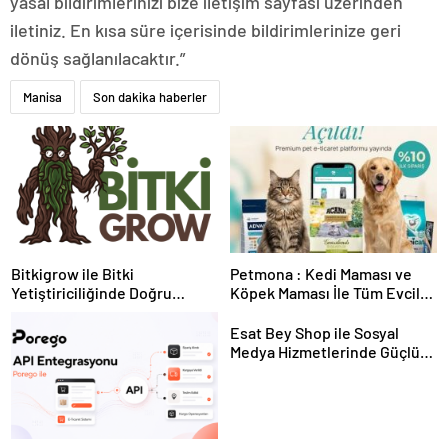
yasal bildirimlerinizi bize iletişim sayfası üzerinden
iletiniz. En kısa süre içerisinde bildirimlerinize geri
dönüş sağlanılacaktır.”
Manisa
Son dakika haberler
Bitkigrow ile Bitki
Petmona : Kedi Maması ve
Yetiştiriciliğinde Doğru
Köpek Maması İle Tüm Evcil
Ekipman ve Ürün Seçimi
Hayvan Ürünleri
Esat Bey Shop ile Sosyal
Medya Hizmetlerinde Güçlü
Panel Deneyimi