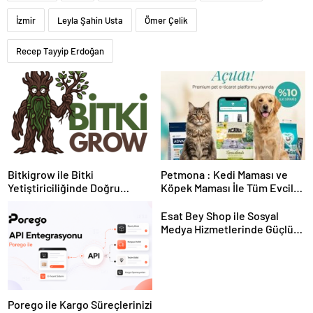
İzmir
Leyla Şahin Usta
Ömer Çelik
Recep Tayyip Erdoğan
Bitkigrow ile Bitki
Petmona : Kedi Maması ve
Yetiştiriciliğinde Doğru
Köpek Maması İle Tüm Evcil
Ekipman ve Ürün Seçimi
Hayvan Ürünleri
Esat Bey Shop ile Sosyal
Medya Hizmetlerinde Güçlü
Panel Deneyimi
Porego ile Kargo Süreçlerinizi