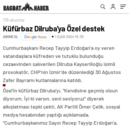
179 okunma
Küfürbaz Dilruba’ya Özel destek
1 Eylül 2024 15:35
ABONE OL
News
Cumhurbaşkanı Recep Tayyip Erdoğan’a oy veren
vatandaşlara küfreden ve tutuklu bulunduğu
cezaevinden salıverilen Dilruba Kayserilioğlu isimli
provokatör, CHP’nin İzmir’de düzenlediği 30 Ağustos
Zafer Bayramı kutlamalarına katıldı.
Özel’in küfürbaz Dilruba’yı, “Kendisine geçmiş olsun
diyorum. İyi ki varsın, seni seviyoruz” diyerek
alkışlatması tepki çekti. AK Partili Ömer Çelik, sosyal
medya hesabından yaptığı açıklamada,
“Cumhurbaşkanımız Sayın Recep Tayyip Erdoğan’a,