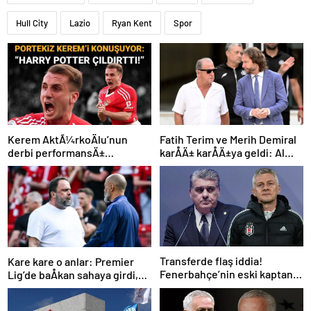
Hull City
Lazio
Ryan Kent
Spor
Kerem AktÃ¼rkoÄlu’nun
Fatih Terim ve Merih Demiral
derbi performansÄ±
karÅÄ± karÅÄ±ya geldi: Al
Portekiz’i bÃ¼yÃ¼ledi:
Shabab, Al Ahli’yi maÄlup etti
“Harry Potter Ã§Ä±ldÄ±rttÄ±!”
Transferde flaş iddia!
Kare kare o anlar: Premier
Fenerbahçe’nin eski kaptanı
Lig’de baÅkan sahaya girdi,
Beşiktaş’a önerildi
teknik direktÃ¶rÃ¼
azarladÄ±!