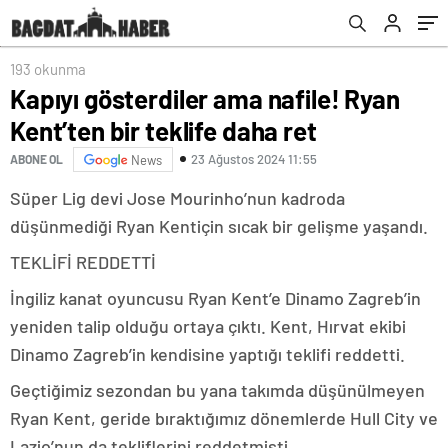
193 okunma
Kapıyı gösterdiler ama nafile! Ryan
Kent’ten bir teklife daha ret
23 Ağustos 2024 11:55
ABONE OL
News
Süper Lig devi Jose Mourinho’nun kadroda
düşünmediği Ryan Kentiçin sıcak bir gelişme yaşandı.
TEKLİFİ REDDETTİ
İngiliz kanat oyuncusu Ryan Kent’e Dinamo Zagreb’in
yeniden talip olduğu ortaya çıktı. Kent, Hırvat ekibi
Dinamo Zagreb’in kendisine yaptığı teklifi reddetti.
Geçtiğimiz sezondan bu yana takımda düşünülmeyen
Ryan Kent, geride bıraktığımız dönemlerde Hull City ve
Lazio’nun da tekliflerini reddetmişti.