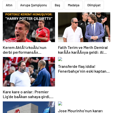
Altın
Avrupa Şampiyonu
Baş
Madalya
Olimpiyat
Kerem AktÃ¼rkoÄlu’nun
Fatih Terim ve Merih Demiral
derbi performansÄ±
karÅÄ± karÅÄ±ya geldi: Al
Portekiz’i bÃ¼yÃ¼ledi:
Shabab, Al Ahli’yi maÄlup etti
“Harry Potter Ã§Ä±ldÄ±rttÄ±!”
Transferde flaş iddia!
Fenerbahçe’nin eski kaptanı
Beşiktaş’a önerildi
Kare kare o anlar: Premier
Lig’de baÅkan sahaya girdi,
teknik direktÃ¶rÃ¼
azarladÄ±!
Jose Mourinho’nun kararı