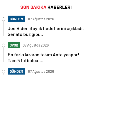
SON DAKİKA
HABERLERİ
GÜNDEM
07 Ağustos 2026
Joe Biden 6 aylık hedeflerini açıkladı.
Senato buz gibi…
SPOR
07 Ağustos 2026
En fazla kızaran takım Antalyaspor!
Tam 5 futbolcu….
GÜNDEM
07 Ağustos 2026
Norweç silahlı kuvvetleri kadınlardan
oluşan özel kuvvetler eğitimlerini
başlattı.
SPOR
07 Ağustos 2026
Cristiano Ronaldo’nun akıllara zarar
tüm kariyerinin istatistiğini çıkardık !
SPOR
07 Ağustos 2026