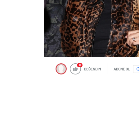
0
BEĞENDİM
ABONE OL
Taze ebeveynler Hailey Baldwin Bieber il
Los Angeles’taki Pastor Carl Lentz Kilis
Bieber önde, Justin Bieber ise arkada 
Çiftin, özellikle de Justin Bieber’ın ilgin
30 yaşındaki şarkıcı, bol pantolon ve sw