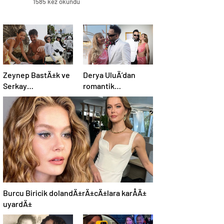
1585 kez okundu
Zeynep BastÄ±k ve
Derya UluÄ’dan
Serkay
romantik
TÃ¼tÃ¼ncÃ¼’den
paylaÅÄ±m
yÄ±l dÃ¶nÃ¼mÃ¼
paylaÅÄ±mÄ±
Burcu Biricik dolandÄ±rÄ±cÄ±lara karÅÄ±
uyardÄ±