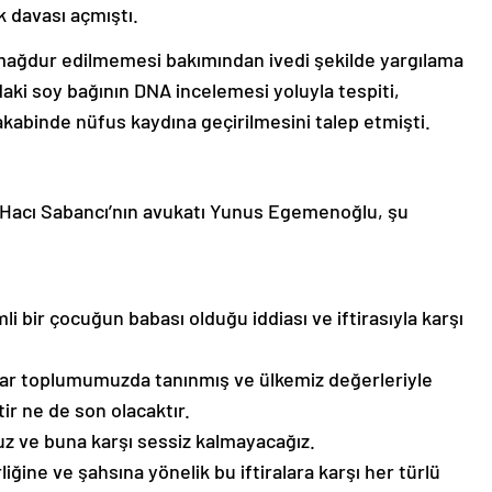
k davası açmıştı.
mağdur edilmemesi bakımından ivedi şekilde yargılama
daki soy bağının DNA incelemesi yoluyla tespiti,
 akabinde nüfus kaydına geçirilmesini talep etmişti.
a Hacı Sabancı’nın avukatı Yunus Egemenoğlu, şu
li bir çocuğun babası olduğu iddiası ve iftirasıyla karşı
iralar toplumumuzda tanınmış ve ülkemiz değerleriyle
tir ne de son olacaktır.
ruz ve buna karşı sessiz kalmayacağız.
rliğine ve şahsına yönelik bu iftiralara karşı her türlü