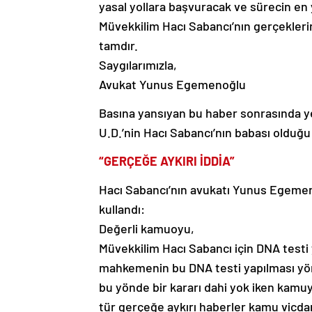
yasal yollara başvuracak ve sürecin en 
Müvekkilim Hacı Sabancı’nın gerçeklerin
tamdır.
Saygılarımızla,
Avukat Yunus Egemenoğlu
Basına yansıyan bu haber sonrasında yen
U.D.’nin Hacı Sabancı’nın babası olduğu k
“GERÇEĞE AYKIRI İDDİA”
Hacı Sabancı’nın avukatı Yunus Egemenoğ
kullandı:
Değerli kamuoyu,
Müvekkilim Hacı Sabancı için DNA testi y
mahkemenin bu DNA testi yapılması yön
bu yönde bir kararı dahi yok iken kamuy
tür gerçeğe aykırı haberler kamu vicdanı