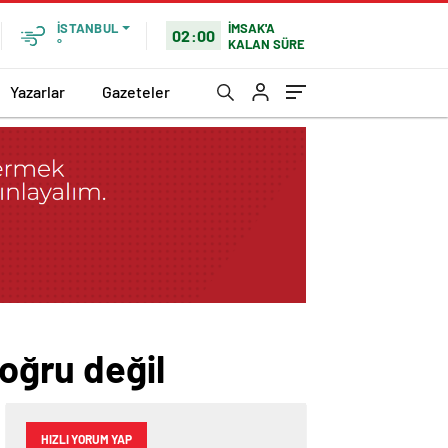
İMSAK'A
İSTANBUL
02:00
KALAN SÜRE
°
Yazarlar
Gazeteler
doğru değil
HIZLI YORUM YAP