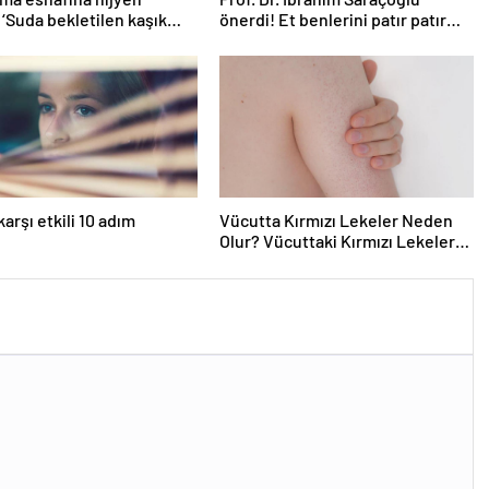
! ‘Suda bekletilen kaşık
önerdi! Et benlerini patır patır
bulaşmaya neden olabilir’
döküyor! ’15-20 DAKİKA
BEKLETMEK YETİYOR!’
arşı etkili 10 adım
Vücutta Kırmızı Lekeler Neden
Olur? Vücuttaki Kırmızı Lekeler
noktalar Nasıl Geçer?