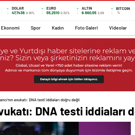
DOLAR
EURO
ALTIN
BITCOIN
47,7436
55,2510
6.660,55
%
0.18%
0.32%
2,59
Ekonomi
Spor
Kadın
Foto Galeri
Videolar
ncı’nın avukatı: DNA testi iddiaları doğru değil
vukatı: DNA testi iddiaları 