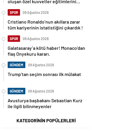
oluşan özel kuvvetler eğitimlerini
başlattı.
SPOR
09 Ağustos 2026
Cristiano Ronaldo’nun akıllara zarar
tüm kariyerinin istatistiğini çıkardık !
SPOR
09 Ağustos 2026
Galatasaray’a kötü haber! Monaco’dan
flaş Onyekuru kararı.
GÜNDEM
09 Ağustos 2026
Trump’tan seçim sonrası ilk mülakat
GÜNDEM
09 Ağustos 2026
Avusturya başbakanı Sebastian Kurz
ile ilgili bilinmeyenler
KATEGORİNİN POPÜLERLERİ