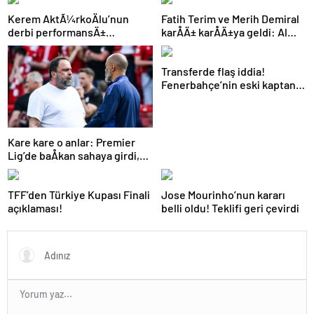
Kerem AktÃ¼rkoÄlu’nun
Fatih Terim ve Merih Demiral
derbi performansÄ±
karÅÄ± karÅÄ±ya geldi: Al
Portekiz’i bÃ¼yÃ¼ledi:
Shabab, Al Ahli’yi maÄlup etti
“Harry Potter Ã§Ä±ldÄ±rttÄ±!”
Transferde flaş iddia!
Fenerbahçe’nin eski kaptanı
Beşiktaş’a önerildi
Kare kare o anlar: Premier
Lig’de baÅkan sahaya girdi,
teknik direktÃ¶rÃ¼
azarladÄ±!
TFF’den Türkiye Kupası Finali
Jose Mourinho’nun kararı
açıklaması!
belli oldu! Teklifi geri çevirdi