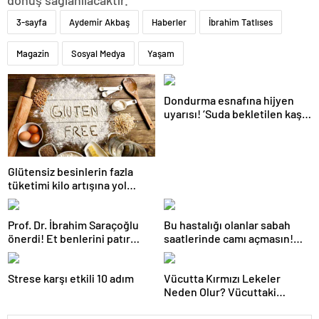
3-sayfa
Aydemir Akbaş
Haberler
İbrahim Tatlıses
Magazin
Sosyal Medya
Yaşam
Dondurma esnafına hijyen
uyarısı! ‘Suda bekletilen kaşık
çapraz bulaşmaya neden
olabilir’
Glütensiz besinlerin fazla
tüketimi kilo artışına yol
açabilir
Prof. Dr. İbrahim Saraçoğlu
Bu hastalığı olanlar sabah
önerdi! Et benlerini patır
saatlerinde camı açmasın!
patır döküyor! ’15-20 DAKİKA
Burun tıkanıklığı, hapşırık,
BEKLETMEK YETİYOR!’
kaşıntı, öksürük… Meğer
Strese karşı etkili 10 adım
Vücutta Kırmızı Lekeler
tetikliyormuş
Neden Olur? Vücuttaki
Kırmızı Lekeler noktalar Nasıl
Geçer?