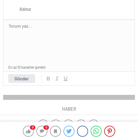
En az 10 karakter gerekli
Gönder
HABER
0
0
ajax alarm