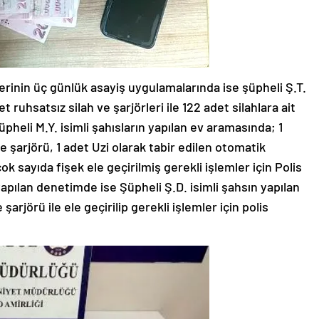
rinin üç günlük asayiş uygulamalarında ise şüpheli Ş.T.
t ruhsatsız silah ve şarjörleri ile 122 adet silahlara ait
şüpheli M.Y. isimli şahısların yapılan ev aramasında; 1
e şarjörü, 1 adet Uzi olarak tabir edilen otomatik
k sayıda fişek ele geçirilmiş gerekli işlemler için Polis
yapılan denetimde ise Şüpheli Ş.D. isimli şahsın yapılan
arjörü ile ele geçirilip gerekli işlemler için polis