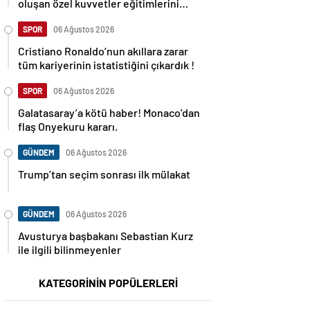
oluşan özel kuvvetler eğitimlerini
başlattı.
SPOR
06 Ağustos 2026
Cristiano Ronaldo’nun akıllara zarar
tüm kariyerinin istatistiğini çıkardık !
SPOR
06 Ağustos 2026
Galatasaray’a kötü haber! Monaco’dan
flaş Onyekuru kararı.
GÜNDEM
06 Ağustos 2026
Trump’tan seçim sonrası ilk mülakat
GÜNDEM
06 Ağustos 2026
Avusturya başbakanı Sebastian Kurz
ile ilgili bilinmeyenler
KATEGORİNİN POPÜLERLERİ