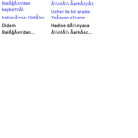
Didem
Hadise dÃ¼nyaca
BalÃ§Ä±n’dan
Ã¼nlÃ¼ ÅarkÄ±cÄ±
kaybettiÄi
Usher ile bir arada:
babasÄ±na:
YaÅayan efsane
GidiÅler hep Ã§ok
erken