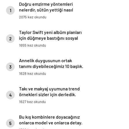
Doğru emzirme yöntemleri
nelerdir, sütün yettiği nasıl
1
anlaşılır?
2075 kez okundu
Taylor Swift yeni albüm planları
için düğmeye bastığını sosyal
2
medyadan duyurdu!
1655 kez okundu
Annelik duygusunun ortak
tanımı diyebileceğimiz 10 başlık.
3
1628 kez okundu
Takı ve makyaj uyumuna trend
örnekleri sizler için derledik.
4
1627 kez okundu
Bu kış kombinlere doyacağınız
onlarca model ve onlarca detay.
5