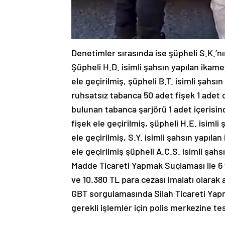
Denetimler sırasında ise şüpheli S.K.’nı
Şüpheli H.D. isimli şahsın yapılan ikam
ele geçirilmiş, şüpheli B.T. isimli şahs
ruhsatsız tabanca 50 adet fişek 1 adet 
bulunan tabanca şarjörü 1 adet içerisin
fişek ele geçirilmiş, şüpheli H.E. isiml
ele geçirilmiş, S.Y. isimli şahsın yapıl
ele geçirilmiş şüpheli A.C.S. isimli şa
Madde Ticareti Yapmak Suçlaması ile 6 
ve 10.380 TL para cezası imalatı olarak a
GBT sorgulamasında Silah Ticareti Yapma
gerekli işlemler için polis merkezine tes