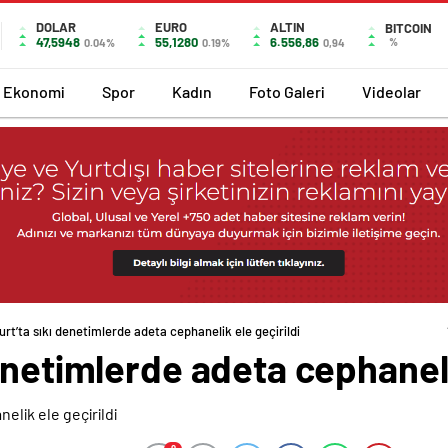
DOLAR
EURO
ALTIN
BITCOIN
47,5948
55,1280
6.556,86
%
0.04%
0.19%
0,94
Ekonomi
Spor
Kadın
Foto Galeri
Videolar
rt’ta sıkı denetimlerde adeta cephanelik ele geçirildi
enetimlerde adeta cephanelik