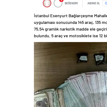
0
BEĞENDİM
ABONE OL
İstanbul Esenyurt Bağlarçeşme Mahalles
uygulaması sonucunda 145 araç, 135 moto
75.54 gramlık narkotik madde ele geçiril
bulundu. 5 araç ve motosiklete ise 12 bin