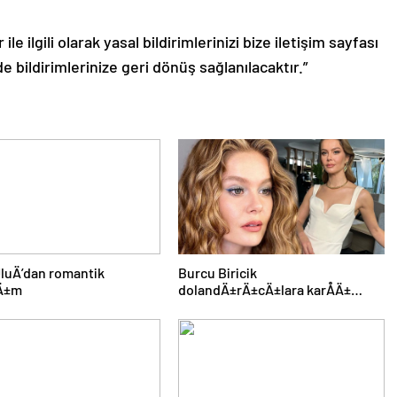
le ilgili olarak yasal bildirimlerinizi bize iletişim sayfası
de bildirimlerinize geri dönüş sağlanılacaktır.”
luÄ’dan romantik
Burcu Biricik
Ä±m
dolandÄ±rÄ±cÄ±lara karÅÄ±
uyardÄ±