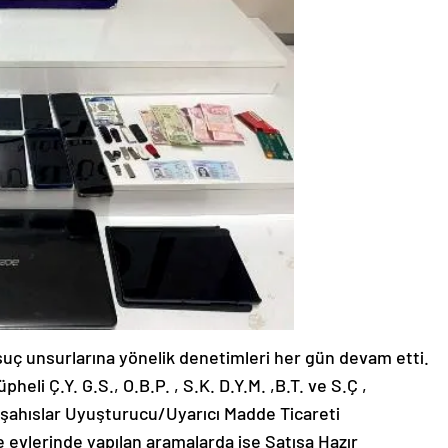
uç unsurlarına yönelik denetimleri her gün devam etti.
heli Ç.Y. G.S., O.B.P. , S.K. D.Y.M. ,B.T. ve S.Ç ,
mli şahıslar Uyuşturucu/Uyarıcı Madde Ticareti
 evlerinde yapılan aramalarda ise Satışa Hazır