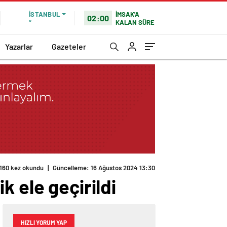
İMSAK'A
İSTANBUL
02:00
KALAN SÜRE
°
Yazarlar
Gazeteler
160 kez okundu
|
Güncelleme: 16 Ağustos 2024 13:30
 ele geçirildi
HIZLI YORUM YAP