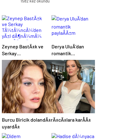
1582 kez okundu
Zeynep BastÄ±k ve
Derya UluÄ’dan
Serkay
romantik
TÃ¼tÃ¼ncÃ¼’den
paylaÅÄ±m
yÄ±l dÃ¶nÃ¼mÃ¼
paylaÅÄ±mÄ±
Burcu Biricik dolandÄ±rÄ±cÄ±lara karÅÄ±
uyardÄ±