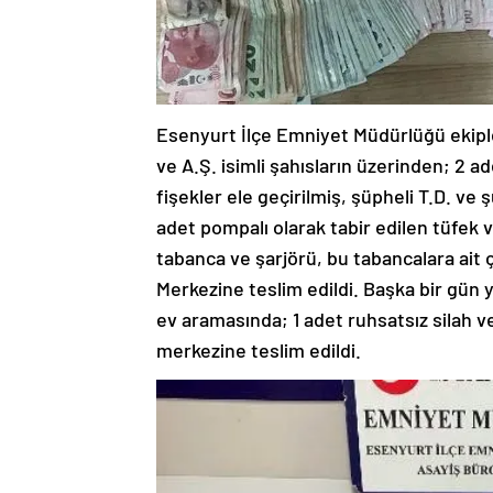
Esenyurt İlçe Emniyet Müdürlüğü ekiple
ve A.Ş. isimli şahısların üzerinden; 2 ade
fişekler ele geçirilmiş, şüpheli T.D. ve 
adet pompalı olarak tabir edilen tüfek v
tabanca ve şarjörü, bu tabancalara ait ço
Merkezine teslim edildi. Başka bir gün 
ev aramasında; 1 adet ruhsatsız silah ve ş
merkezine teslim edildi.