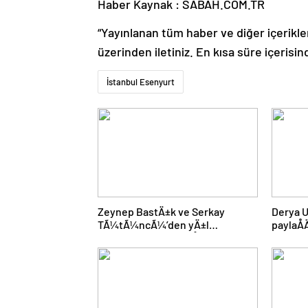
Haber Kaynak : SABAH.COM.TR
“Yayınlanan tüm haber ve diğer içerikler i
üzerinden iletiniz. En kısa süre içerisin
İstanbul Esenyurt
Zeynep BastÄ±k ve Serkay
Derya U
TÃ¼tÃ¼ncÃ¼’den yÄ±l
paylaÅ
dÃ¶nÃ¼mÃ¼ paylaÅÄ±mÄ±