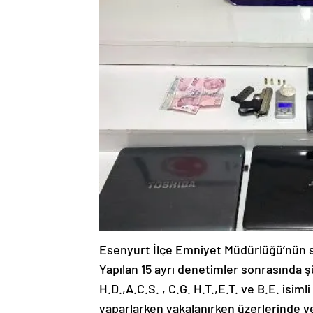
Esenyurt İlçe Emniyet Müdürlüğü’nün s
Yapılan 15 ayrı denetimler sonrasında şüp
H.D.,A.C.S. , C.G. H.T.,E.T. ve B.E. isi
yaparlarken yakalanırken üzerlerinde ve