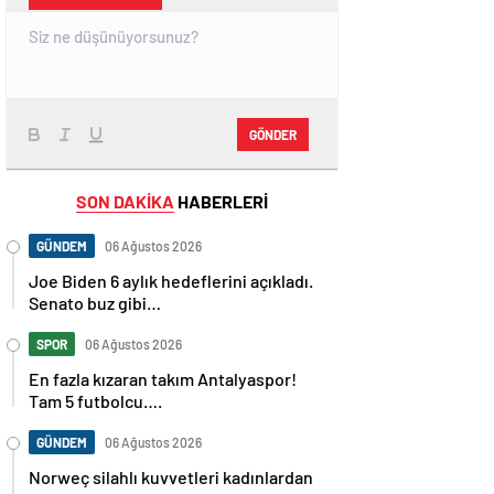
GÖNDER
SON DAKİKA
HABERLERİ
GÜNDEM
06 Ağustos 2026
Joe Biden 6 aylık hedeflerini açıkladı.
Senato buz gibi…
SPOR
06 Ağustos 2026
En fazla kızaran takım Antalyaspor!
Tam 5 futbolcu….
GÜNDEM
06 Ağustos 2026
Norweç silahlı kuvvetleri kadınlardan