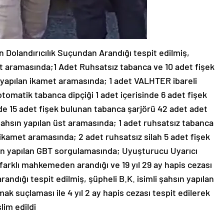
n Dolandırıcılık Suçundan Arandığı tespit edilmiş,
et aramasında;1 Adet Ruhsatsız tabanca ve 10 adet fişek
ın yapılan ikamet aramasında; 1 adet VALHTER ibareli
otomatik tabanca dipçiği 1 adet içerisinde 6 adet fişek
de 15 adet fişek bulunan tabanca şarjörü 42 adet adet
i şahsın yapılan üst aramasında; 1 adet ruhsatsız tabanca
an ikamet aramasında; 2 adet ruhsatsız silah 5 adet fişek
hsın yapılan GBT sorgulamasında; Uyuşturucu Uyarıcı
farklı mahkemeden arandığı ve 19 yıl 29 ay hapis cezası
randığı tespit edilmiş, şüpheli B.K. isimli şahsın yapılan
k suçlaması ile 4 yıl 2 ay hapis cezası tespit edilerek
lim edildi