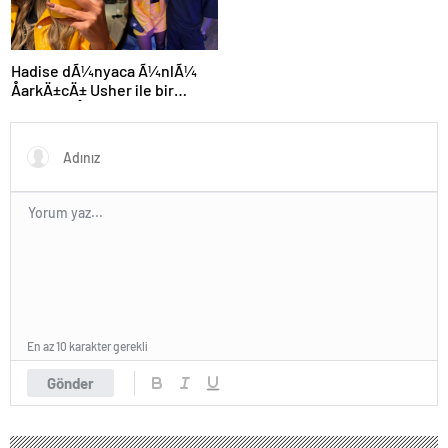
Hadise dÃ¼nyaca Ã¼nlÃ¼
ÅarkÄ±cÄ± Usher ile bir
arada: YaÅayan efsane
En az 10 karakter gerekli
Gönder