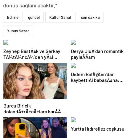
dönüş sağlanılacaktır.”
Edirne
güncel
Kültür Sanat
son dakika
Yunus Sezer
Zeynep BastÄ±k ve Serkay
Derya UluÄ’dan romantik
TÃ¼tÃ¼ncÃ¼’den yÄ±l
paylaÅÄ±m
dÃ¶nÃ¼mÃ¼ paylaÅÄ±mÄ±
Didem BalÃ§Ä±n’dan
kaybettiÄi babasÄ±na:
GidiÅler hep Ã§ok erken
Burcu Biricik
dolandÄ±rÄ±cÄ±lara karÅÄ±
uyardÄ±
Yurtta Hıdırellez coşkusu