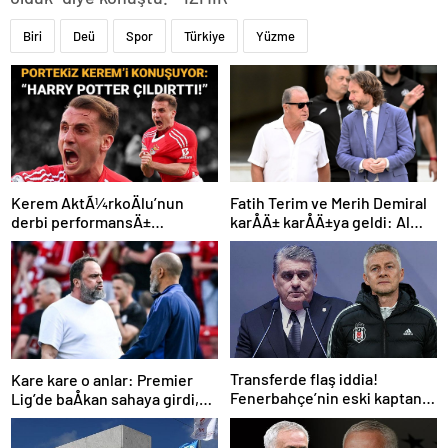
Biri
Deü
Spor
Türkiye
Yüzme
Kerem AktÃ¼rkoÄlu’nun
Fatih Terim ve Merih Demiral
derbi performansÄ±
karÅÄ± karÅÄ±ya geldi: Al
Portekiz’i bÃ¼yÃ¼ledi:
Shabab, Al Ahli’yi maÄlup etti
“Harry Potter Ã§Ä±ldÄ±rttÄ±!”
Transferde flaş iddia!
Kare kare o anlar: Premier
Fenerbahçe’nin eski kaptanı
Lig’de baÅkan sahaya girdi,
Beşiktaş’a önerildi
teknik direktÃ¶rÃ¼
azarladÄ±!