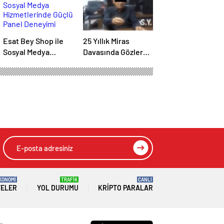
Esat Bey Shop ile
25 Yıllık Miras
Sosyal Medya
Davasında Gözler
Hizmetlerinde
Temmuz Ayındaki
Güçlü Panel
Karar Duruşmasına
Deneyimi
Çevrildi
HIZLI YORUM YAP
GÖNDER