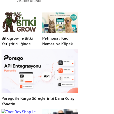
2140 kez okundu
Bitkigrow ile Bitki
Petmona : Kedi
Yetiştiriciliğinde
Maması ve Köpek
Doğru Ekipman ve
Maması İle Tüm
Ürün Seçimi
Evcil Hayvan
Ürünleri
Porego ile Kargo Süreçlerinizi Daha Kolay
Yönetin