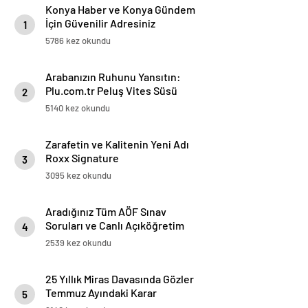
Konya Haber ve Konya Gündem
İçin Güvenilir Adresiniz
1
5786 kez okundu
Arabanızın Ruhunu Yansıtın:
Plu.com.tr Peluş Vites Süsü
2
Modelleri
5140 kez okundu
Zarafetin ve Kalitenin Yeni Adı
Roxx Signature
3
3095 kez okundu
Aradığınız Tüm AÖF Sınav
Soruları ve Canlı Açıköğretim
4
Forumu Burada
2539 kez okundu
25 Yıllık Miras Davasında Gözler
Temmuz Ayındaki Karar
5
Duruşmasına Çevrildi