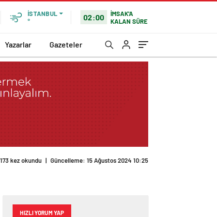
İMSAK'A
İSTANBUL
02:00
KALAN SÜRE
°
Yazarlar
Gazeteler
HIZLI YORUM YAP