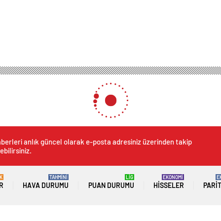
imgesi olsun
iğimizin simgesi olsun