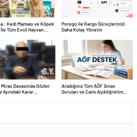
a : Kedi Maması ve Köpek
Porego ile Kargo Süreçlerinizi
İle Tüm Evcil Hayvan
Daha Kolay Yönetin
i
ık Miras Davasında Gözler
Aradığınız Tüm AÖF Sınav
 Ayındaki Karar
Soruları ve Canlı Açıköğretim
sına Çevrildi
Forumu Burada