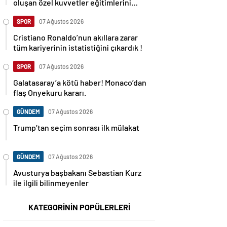
oluşan özel kuvvetler eğitimlerini
başlattı.
SPOR
07 Ağustos 2026
Cristiano Ronaldo’nun akıllara zarar
tüm kariyerinin istatistiğini çıkardık !
SPOR
07 Ağustos 2026
Galatasaray’a kötü haber! Monaco’dan
flaş Onyekuru kararı.
GÜNDEM
07 Ağustos 2026
Trump’tan seçim sonrası ilk mülakat
GÜNDEM
07 Ağustos 2026
Avusturya başbakanı Sebastian Kurz
ile ilgili bilinmeyenler
KATEGORİNİN POPÜLERLERİ