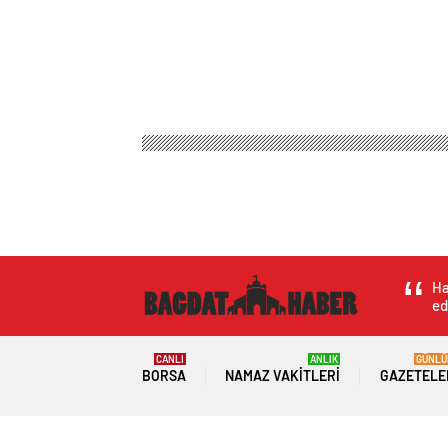
Bağdat Haber
Genel
Birlik ve beraberliğimizin s
Birlik ve beraberl