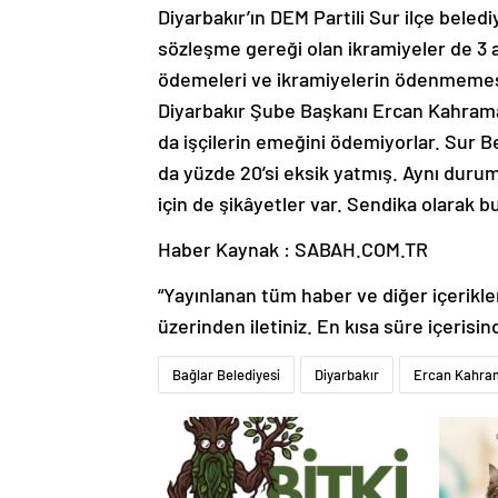
Diyarbakır’ın DEM Partili Sur ilçe beled
sözleşme gereği olan ikramiyeler de 3 
ödemeleri ve ikramiyelerin ödenmemesi
Diyarbakır Şube Başkanı Ercan Kahraman
da işçilerin emeğini ödemiyorlar. Sur B
da yüzde 20’si eksik yatmış. Aynı durum
için de şikâyetler var. Sendika olarak bu
Haber Kaynak : SABAH.COM.TR
“Yayınlanan tüm haber ve diğer içerikler i
üzerinden iletiniz. En kısa süre içerisin
Bağlar Belediyesi
Diyarbakır
Ercan Kahra