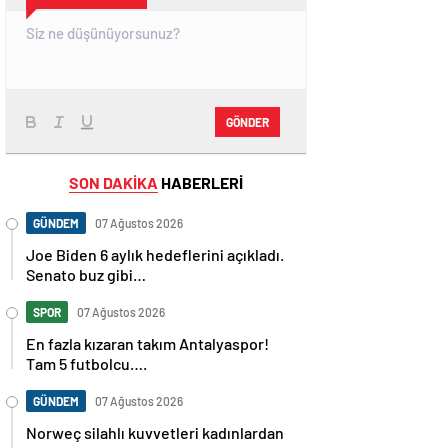
GÖNDER
SON DAKİKA
HABERLERİ
GÜNDEM
07 Ağustos 2026
Joe Biden 6 aylık hedeflerini açıkladı.
Senato buz gibi…
SPOR
07 Ağustos 2026
En fazla kızaran takım Antalyaspor!
Tam 5 futbolcu….
GÜNDEM
07 Ağustos 2026
Norweç silahlı kuvvetleri kadınlardan