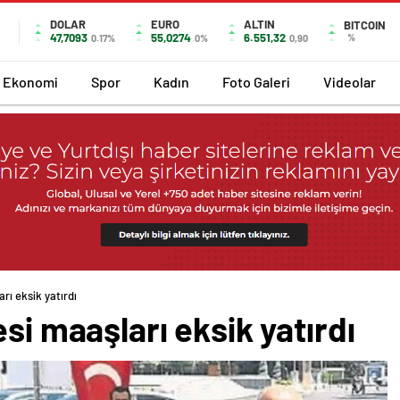
DOLAR
EURO
ALTIN
BITCOIN
47,7093
55,0274
6.551,32
%
0.17%
0%
0,90
Ekonomi
Spor
Kadın
Foto Galeri
Videolar
rı eksik yatırdı
si maaşları eksik yatırdı