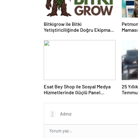
Bitkigrow ile Bitki
Petmon
Yetiştiriciliğinde Doğru Ekipman
Maması 
ve Ürün Seçimi
Ürünler
Esat Bey Shop ile Sosyal Medya
25 Yıll
Hizmetlerinde Güçlü Panel
Temmuz
Deneyimi
Duruşma