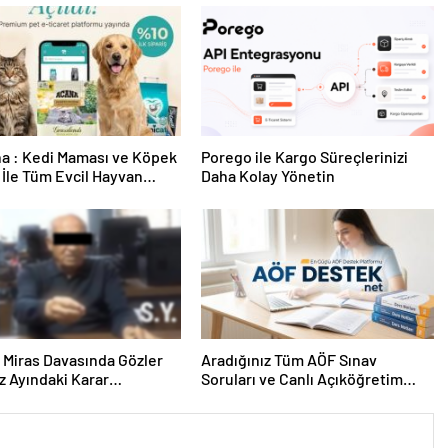
a : Kedi Maması ve Köpek
Porego ile Kargo Süreçlerinizi
İle Tüm Evcil Hayvan
Daha Kolay Yönetin
i
ık Miras Davasında Gözler
Aradığınız Tüm AÖF Sınav
 Ayındaki Karar
Soruları ve Canlı Açıköğretim
sına Çevrildi
Forumu Burada