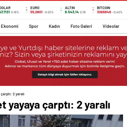
DOLAR
EURO
ALTIN
BITCOIN
47,7131
55,0801
6.543,14
3066846
0.16%
-0.02%
0,78
-0,40%
Ekonomi
Spor
Kadın
Foto Galeri
Videolar
çarptı: 2 yaralı
t yayaya çarptı: 2 yaralı