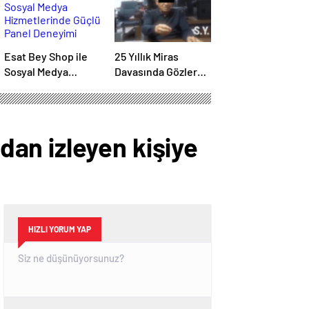
Esat Bey Shop ile
25 Yıllık Miras
Sosyal Medya
Davasında Gözler
Hizmetlerinde
Temmuz Ayındaki
Güçlü Panel
Karar Duruşmasına
Deneyimi
Çevrildi
an izleyen kişiye
HIZLI YORUM YAP