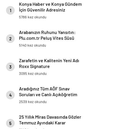
Konya Haber ve Konya Gündem
İçin Güvenilir Adresiniz
1
5786 kez okundu
Arabanızın Ruhunu Yansıtın:
Plu.com.tr Peluş Vites Süsü
2
Modelleri
5140 kez okundu
Zarafetin ve Kalitenin Yeni Adı
Roxx Signature
3
3095 kez okundu
Aradığınız Tüm AÖF Sınav
Soruları ve Canlı Açıköğretim
4
Forumu Burada
2539 kez okundu
25 Yıllık Miras Davasında Gözler
Temmuz Ayındaki Karar
5
Duruşmasına Çevrildi