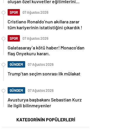
oluşan özel kuvvetler eğitimlerini
başlattı.
SPOR
07 Ağustos 2026
Cristiano Ronaldo’nun akıllara zarar
tüm kariyerinin istatistiğini çıkardık !
SPOR
07 Ağustos 2026
Galatasaray’a kötü haber! Monaco’dan
flaş Onyekuru kararı.
GÜNDEM
07 Ağustos 2026
Trump’tan seçim sonrası ilk mülakat
GÜNDEM
07 Ağustos 2026
Avusturya başbakanı Sebastian Kurz
ile ilgili bilinmeyenler
KATEGORİNİN POPÜLERLERİ