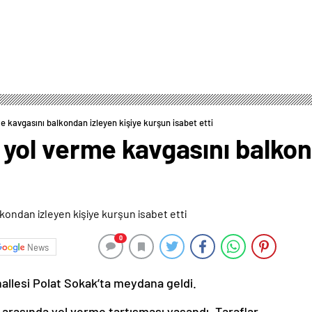
kavgasını balkondan izleyen kişiye kurşun isabet etti
ol verme kavgasını balkond
0
News
hallesi Polat Sokak’ta meydana geldi.
 arasında yol verme tartışması yaşandı. Taraflar