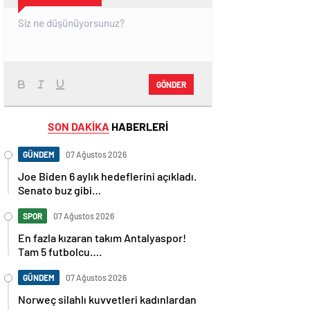
GÖNDER
SON DAKİKA
HABERLERİ
GÜNDEM
07 Ağustos 2026
Joe Biden 6 aylık hedeflerini açıkladı.
Senato buz gibi…
SPOR
07 Ağustos 2026
En fazla kızaran takım Antalyaspor!
Tam 5 futbolcu….
GÜNDEM
07 Ağustos 2026
Norweç silahlı kuvvetleri kadınlardan