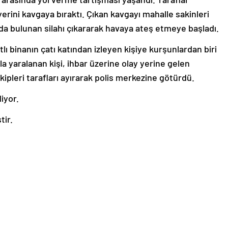
erini kavgaya bıraktı. Çıkan kavgayı mahalle sakinleri
nda bulunan silahı çıkararak havaya ateş etmeye başladı.
ı binanın çatı katından izleyen kişiye kurşunlardan biri
a yaralanan kişi, ihbar üzerine olay yerine gelen
kipleri tarafları ayırarak polis merkezine götürdü.
diyor.
tir.
le ilgili olarak yasal bildirimlerinizi bize iletişim sayfası
de bildirimlerinize geri dönüş sağlanılacaktır.”
aber