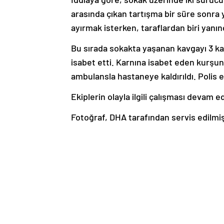
arasında çıkan tartışma bir süre sonra y
ayırmak isterken, taraflardan biri yanı
Bu sırada sokakta yaşanan kavgayı 3 katl
isabet etti. Karnına isabet eden kurşunl
ambulansla hastaneye kaldırıldı. Polis e
Ekiplerin olayla ilgili çalışması devam e
Fotoğraf, DHA tarafından servis edilmiş
Haber Kaynak : HABERTURK.COM
“Yayınlanan tüm haber ve diğer içerikler i
üzerinden iletiniz. En kısa süre içerisin
haber
İstanbul
istanbul haber
yerel h