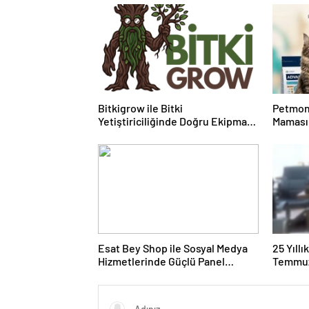
Bitkigrow ile Bitki
Petmon
Yetiştiriciliğinde Doğru Ekipman
Maması 
ve Ürün Seçimi
Ürünler
Esat Bey Shop ile Sosyal Medya
25 Yıll
Hizmetlerinde Güçlü Panel
Temmuz
Deneyimi
Duruşma