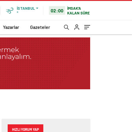
İMSAK'A
İSTANBUL
02:00
KALAN SÜRE
°
Yazarlar
Gazeteler
HIZLI YORUM YAP