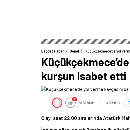
Bağdat Haber
Genel
Küçükçekmece’de yol verme 
Küçükçekmece’de y
kurşun isabet etti
0
BEĞENDİM
ABONE OL
Olay, saat 22.00 sıralarında Atatürk Ma
İddiaya göre, sokak üzerinde iki sürücü