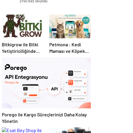
2140 kez okundu
Bitkigrow ile Bitki
Petmona : Kedi
Yetiştiriciliğinde
Maması ve Köpek
Doğru Ekipman ve
Maması İle Tüm
Ürün Seçimi
Evcil Hayvan
Ürünleri
Porego ile Kargo Süreçlerinizi Daha Kolay
Yönetin