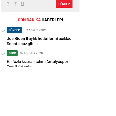
GÖNDER
SON DAKİKA
HABERLERİ
GÜNDEM
07 Ağustos 2026
Joe Biden 6 aylık hedeflerini açıkladı.
Senato buz gibi…
SPOR
07 Ağustos 2026
En fazla kızaran takım Antalyaspor!
Tam 5 futbolcu….
GÜNDEM
07 Ağustos 2026
Norweç silahlı kuvvetleri kadınlardan
oluşan özel kuvvetler eğitimlerini
başlattı.
SPOR
07 Ağustos 2026
Cristiano Ronaldo’nun akıllara zarar
tüm kariyerinin istatistiğini çıkardık !