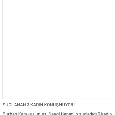
SUÇLANAN 3 KADIN KONUŞMUYOR!
Burhan Karakuş’un eşi Sevgi Hanım’ın suçladığı 3 kadın