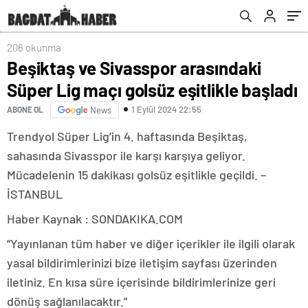
206 okunma
Beşiktaş ve Sivasspor arasındaki
Süper Lig maçı golsüz eşitlikle başladı
1 Eylül 2024 22:55
ABONE OL
News
Trendyol Süper Lig’in 4. haftasında Beşiktaş,
sahasında Sivasspor ile karşı karşıya geliyor.
Mücadelenin 15 dakikası golsüz eşitlikle geçildi. –
İSTANBUL
Haber Kaynak : SONDAKIKA.COM
“Yayınlanan tüm haber ve diğer içerikler ile ilgili olarak
yasal bildirimlerinizi bize iletişim sayfası üzerinden
iletiniz. En kısa süre içerisinde bildirimlerinize geri
dönüş sağlanılacaktır.”