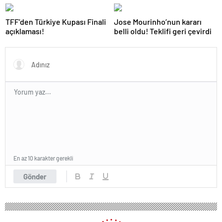
teknik direktÃ¶rÃ¼
azarladÄ±!
TFF’den Türkiye Kupası Finali
Jose Mourinho’nun kararı
açıklaması!
belli oldu! Teklifi geri çevirdi
En az 10 karakter gerekli
Gönder