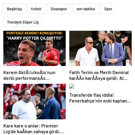
Beşiktaş
futbol
Sivasspor
son dakika
Spor
Trendyol Süper Lig
Kerem AktÃ¼rkoÄlu’nun
Fatih Terim ve Merih Demiral
derbi performansÄ±
karÅÄ± karÅÄ±ya geldi: Al
Portekiz’i bÃ¼yÃ¼ledi:
Shabab, Al Ahli’yi maÄlup etti
“Harry Potter Ã§Ä±ldÄ±rttÄ±!”
Transferde flaş iddia!
Fenerbahçe’nin eski kaptanı
Beşiktaş’a önerildi
Kare kare o anlar: Premier
Lig’de baÅkan sahaya girdi,